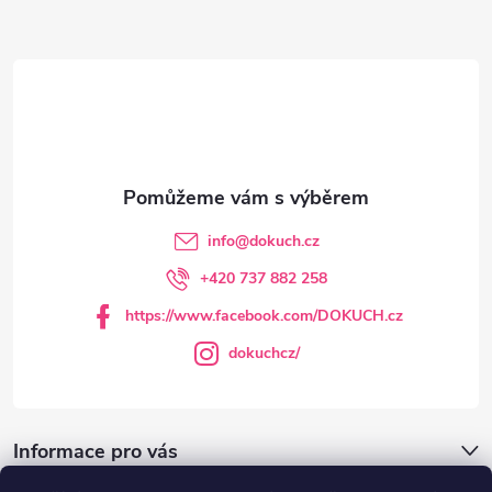
Z
á
p
a
t
info
@
dokuch.cz
í
+420 737 882 258
https://www.facebook.com/DOKUCH.cz
dokuchcz/
Informace pro vás