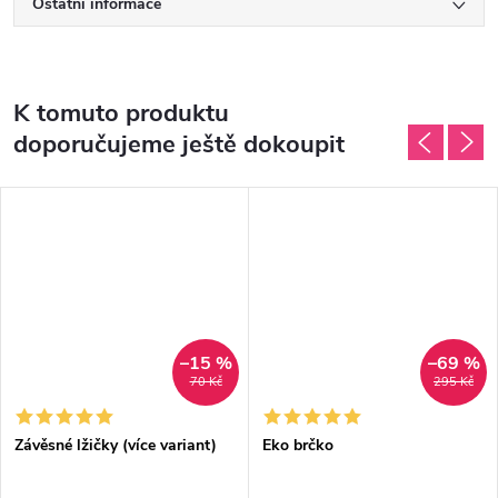
Ostatní informace
K tomuto produktu
doporučujeme ještě dokoupit
–15 %
–69 %
70 Kč
295 Kč
Závěsné lžičky (více variant)
Eko brčko