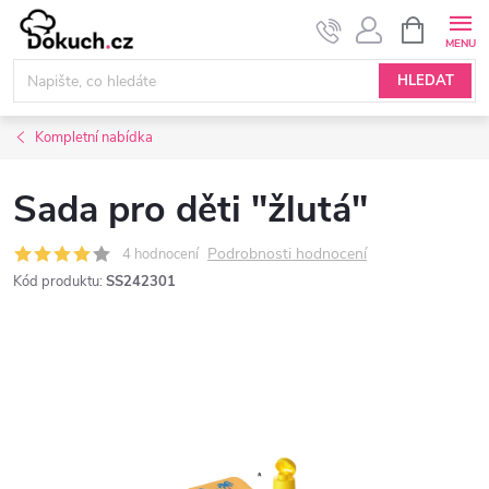
Přejít
NÁKUPNÍ
KOŠÍK
na
obsah
HLEDAT
Kompletní nabídka
Sada pro děti "žlutá"
Podrobnosti hodnocení
4 hodnocení
Kód produktu:
SS242301