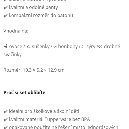
✔️ kvalitní a odolné panty
✔️ kompaktní rozměr do batohu
Vhodná na:
🍎 ovoce /
🍪 sušenky /
🍬 bonbony /
🧀 sýry /
🥨 drobné
svačinky
Rozměr: 10,3 × 5,2 × 12,9 cm
Proč si set oblíbíte
✔️ ideální pro školkové a školní děti
✔️ kvalitní materiál Tupperware bez BPA
✔️ opakovaně použitelné řešení místo jednorázových