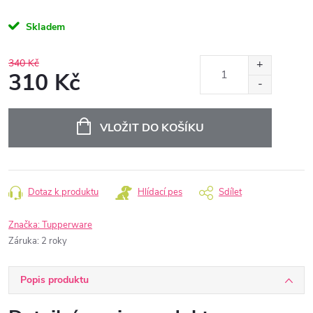
Skladem
340 Kč
310 Kč
Měrná
cena:
VLOŽIT DO KOŠÍKU
Dotaz k produktu
Hlídací pes
Sdílet
Značka:
Tupperware
Záruka
:
2 roky
Popis produktu