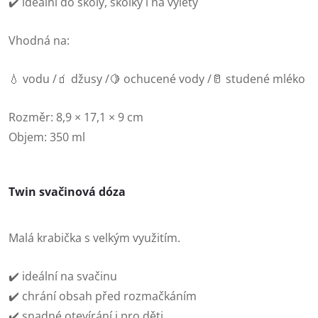
✔️ ideální do školy, školky i na výlety
Vhodná na:
💧 vodu /
🧃 džusy /
🍋 ochucené vody /
🥛 studené mléko
Rozměr: 8,9 × 17,1 × 9 cm
Objem: 350 ml
Twin svačinová dóza
Malá krabička s velkým využitím.
✔️ ideální na svačinu
✔️ chrání obsah před rozmačkáním
✔️ snadné otevírání i pro děti