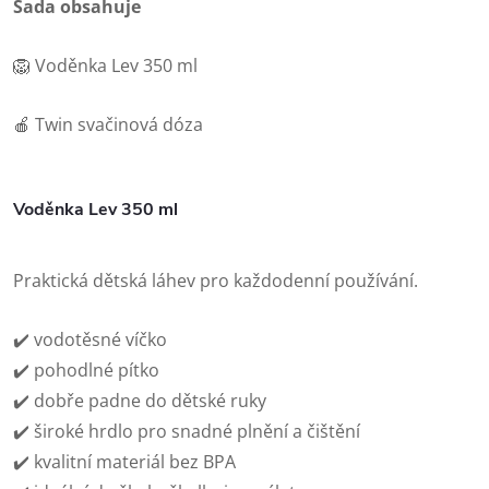
Sada obsahuje
🦁 Voděnka Lev 350 ml
🍎 Twin svačinová dóza
Voděnka Lev 350 ml
Praktická dětská láhev pro každodenní používání.
✔️ vodotěsné víčko
✔️ pohodlné pítko
✔️ dobře padne do dětské ruky
✔️ široké hrdlo pro snadné plnění a čištění
✔️ kvalitní materiál bez BPA