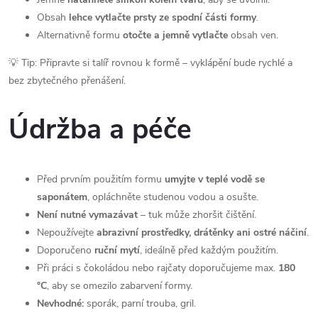
Obsah
lehce vytlačte prsty ze spodní části formy
.
Alternativně formu
otočte a jemně vytlačte
obsah ven.
💡 Tip: Připravte si talíř rovnou k formě – vyklápění bude rychlé a
bez zbytečného přenášení.
Údržba a péče
Před prvním použitím formu
umyjte v teplé vodě se
saponátem
, opláchněte studenou vodou a osušte.
Není nutné vymazávat
– tuk může zhoršit čištění.
Nepoužívejte
abrazivní prostředky, drátěnky ani ostré náčiní
.
Doporučeno
ruční mytí
, ideálně před každým použitím.
Při práci s čokoládou nebo rajčaty doporučujeme max.
180
°C
, aby se omezilo zabarvení formy.
Nevhodné:
sporák, parní trouba, gril.