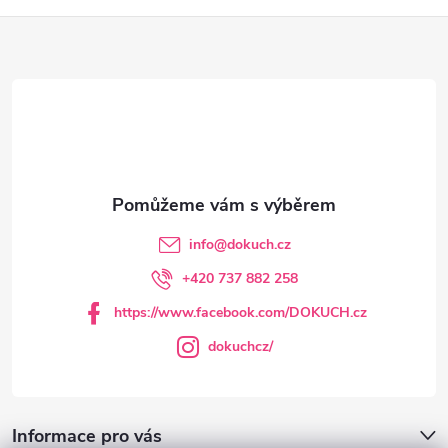
Z
á
p
a
t
info
@
dokuch.cz
í
+420 737 882 258
https://www.facebook.com/DOKUCH.cz
dokuchcz/
Informace pro vás