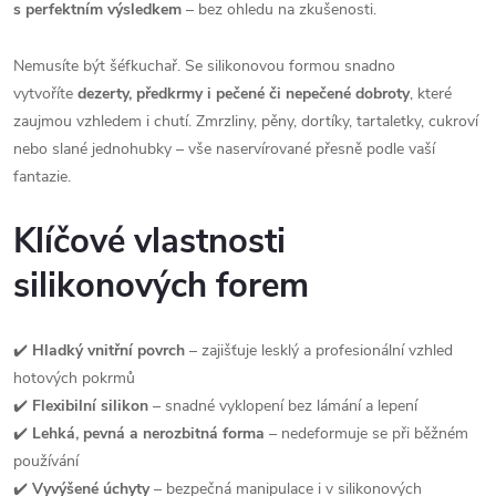
s perfektním výsledkem
– bez ohledu na zkušenosti.
Nemusíte být šéfkuchař. Se silikonovou formou snadno
vytvoříte
dezerty, předkrmy i pečené či nepečené dobroty
, které
zaujmou vzhledem i chutí. Zmrzliny, pěny, dortíky, tartaletky, cukroví
nebo slané jednohubky – vše naservírované přesně podle vaší
fantazie.
Klíčové vlastnosti
silikonových forem
✔️
Hladký vnitřní povrch
– zajišťuje lesklý a profesionální vzhled
hotových pokrmů
✔️
Flexibilní silikon
– snadné vyklopení bez lámání a lepení
✔️
Lehká, pevná a nerozbitná forma
– nedeformuje se při běžném
používání
✔️
Vyvýšené úchyty
– bezpečná manipulace i v silikonových