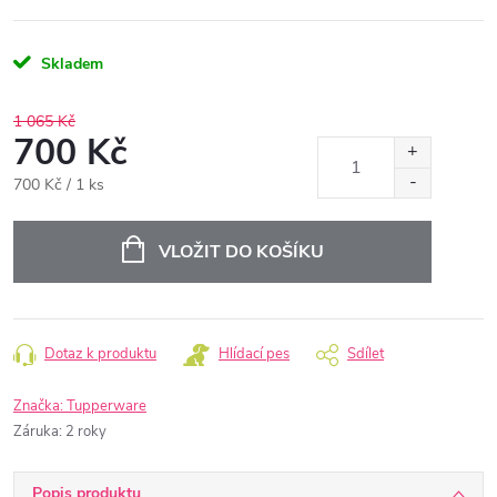
Skladem
1 065 Kč
700 Kč
Měrná
700 Kč / 1 ks
cena:
VLOŽIT DO KOŠÍKU
Dotaz k produktu
Hlídací pes
Sdílet
Značka:
Tupperware
Záruka
:
2 roky
Popis produktu