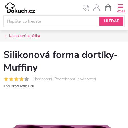
Přejít
NÁKUPNÍ
KOŠÍK
na
obsah
HLEDAT
Kompletní nabídka
Silikonová forma dortíky-
Muffiny
Podrobnosti hodnocení
1 hodnocení
Kód produktu:
L20