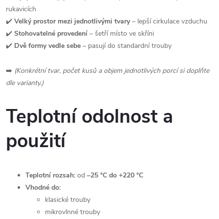
rukavicích
✔️
Velký prostor mezi jednotlivými tvary
– lepší cirkulace vzduchu
✔️
Stohovatelné provedení
– šetří místo ve skříni
✔️
Dvě formy vedle sebe
– pasují do standardní trouby
➡️
(Konkrétní tvar, počet kusů a objem jednotlivých porcí si doplňte
dle varianty.)
Teplotní odolnost a
použití
Teplotní rozsah:
od
–25 °C do +220 °C
Vhodné do:
klasické trouby
mikrovlnné trouby