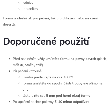
lednice
mrazničky
Forma je ideální jak pro
pečení
, tak pro
chlazení nebo mražení
dezertů
.
Doporučené použití
Před naplněním vždy
umístěte formu na pevný povrch
(plech,
mřížku, otočný talíř).
Při pečení v troubě:
troubu
předehřejte na cca 180 °C
formu umístěte do
spodní části trouby
(ne přímo na
dno)
těsto plňte cca
5 mm pod horní okraj formy
Po upečení nechte pokrmy
5–10 minut odpočívat
.