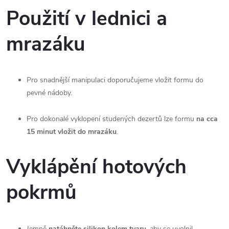
Použití v lednici a
mrazáku
Pro snadnější manipulaci doporučujeme vložit formu do
pevné nádoby.
Pro dokonalé vyklopení studených dezertů lze formu
na cca
15 minut vložit do mrazáku
.
Vyklápění hotových
pokrmů
Jemně
natáhněte silikon kolem tvaru
, aby se uvolnil.