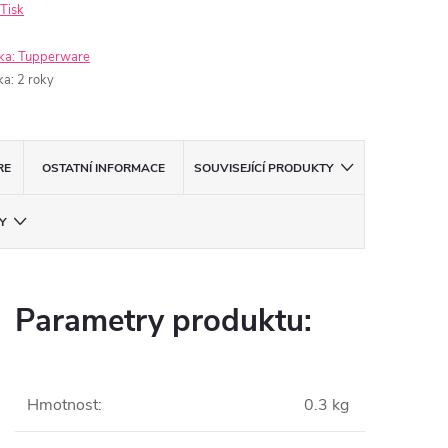
Tisk
ka:
Tupperware
ka
:
2 roky
RE
OSTATNÍ INFORMACE
SOUVISEJÍCÍ PRODUKTY
Y
Parametry produktu:
Hmotnost
:
0.3 kg