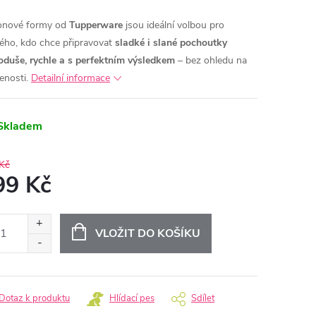
konové formy od
Tupperware
jsou ideální volbou pro
ého, kdo chce připravovat
sladké i slané pochoutky
oduše, rychle a s perfektním výsledkem
– bez ohledu na
enosti.
Detailní informace
Skladem
Kč
99 Kč
ná
:
VLOŽIT DO KOŠÍKU
Dotaz k produktu
Hlídací pes
Sdílet