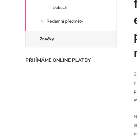
Dokuch
Reklamní předměty
Značky
PŘIJÍMÁME ONLINE PLATBY
S
p
p
v
N
s
n