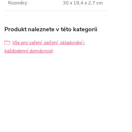
Rozměry
:
30 x 19,4 x 2,7 cm
Produkt naleznete v této kategorii
Vše pro vaření, pečení, skladování i
každodenní domácnost