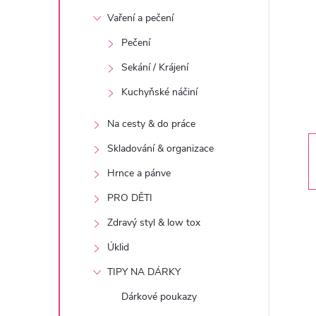
t
Vaření a pečení
r
Pečení
Sekání / Krájení
a
Kuchyňské náčiní
n
Na cesty & do práce
n
Skladování & organizace
Hrnce a pánve
í
PRO DĚTI
p
Zdravý styl & low tox
Úklid
a
TIPY NA DÁRKY
n
Dárkové poukazy