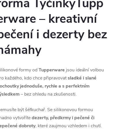
forma T
yčinky
Tupp
erware – kreativní
pečení i dezerty bez
námahy
ilikonové formy od
Tupperware
jsou ideální volbou
ro každého, kdo chce připravovat
sladké i slané
ochoutky jednoduše, rychle a s perfektním
ýsledkem
– bez ohledu na zkušenosti.
emusíte být šéfkuchař. Se silikonovou formou
nadno vytvoříte
dezerty, předkrmy i pečené či
epečené dobroty
, které zaujmou vzhledem i chutí.