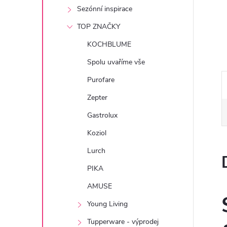
e
Sezónní inspirace
TOP ZNAČKY
l
KOCHBLUME
Spolu uvaříme vše
Purofare
Zepter
Gastrolux
Koziol
Lurch
PIKA
AMUSE
Young Living
Tupperware - výprodej