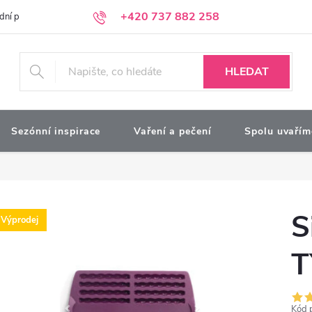
+420 737 882 258
dní podmínky
Podmínky ochrany osobních údajů
Kontakty
Moj
HLEDAT
Sezónní inspirace
Vaření a pečení
Spolu uvařím
S
Výprodej
T
Kód 