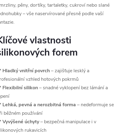
mrzliny, pěny, dortíky, tartaletky, cukroví nebo slané
ednohubky – vše naservírované přesně podle vaší
antazie.
Klíčové vlastnosti
silikonových forem
️
Hladký vnitřní povrch
– zajišťuje lesklý a
rofesionální vzhled hotových pokrmů
️
Flexibilní silikon
– snadné vyklopení bez lámání a
epení
️
Lehká, pevná a nerozbitná forma
– nedeformuje se
ři běžném používání
️
Vyvýšené úchyty
– bezpečná manipulace i v
ilikonových rukavicích