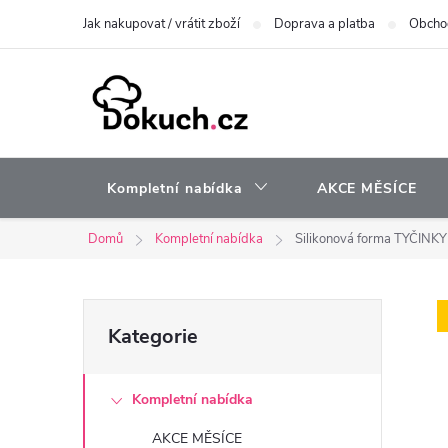
Přejít
Jak nakupovat / vrátit zboží
Doprava a platba
Obcho
na
obsah
Kompletní nabídka
AKCE MĚSÍCE
Domů
Kompletní nabídka
Silikonová forma TYČINKY
P
Přeskočit
Kategorie
kategorie
o
Kompletní nabídka
s
AKCE MĚSÍCE