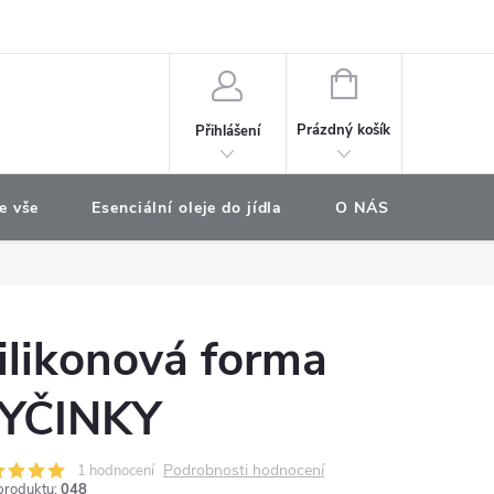
e objednávka
NÁKUPNÍ
KOŠÍK
Prázdný košík
Přihlášení
e vše
Esenciální oleje do jídla
O NÁS
Najdet
ilikonová forma
YČINKY
Podrobnosti hodnocení
1 hodnocení
produktu:
048