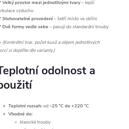
️
Velký prostor mezi jednotlivými tvary
– lepší
irkulace vzduchu
️
Stohovatelné provedení
– šetří místo ve skříni
️
Dvě formy vedle sebe
– pasují do standardní trouby
️
(Konkrétní tvar, počet kusů a objem jednotlivých
orcí si doplňte dle varianty.)
Teplotní odolnost a
použití
Teplotní rozsah:
od
–25 °C do +220 °C
Vhodné do:
klasické trouby