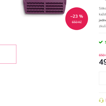
Sili
každ
–23 %
jedn
650 Kč
zkuš
650 
4
Měr
cena