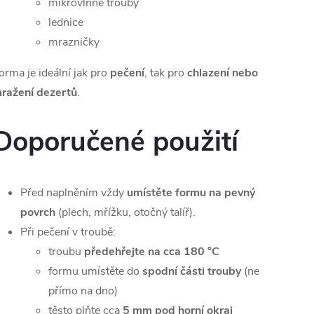
mikrovlnné trouby
lednice
mrazničky
orma je ideální jak pro
pečení
, tak pro
chlazení nebo
ražení dezertů
.
Doporučené použití
Před naplněním vždy
umístěte formu na pevný
povrch
(plech, mřížku, otočný talíř).
Při pečení v troubě:
troubu
předehřejte na cca 180 °C
formu umístěte do
spodní části trouby
(ne
přímo na dno)
těsto plňte cca
5 mm pod horní okraj