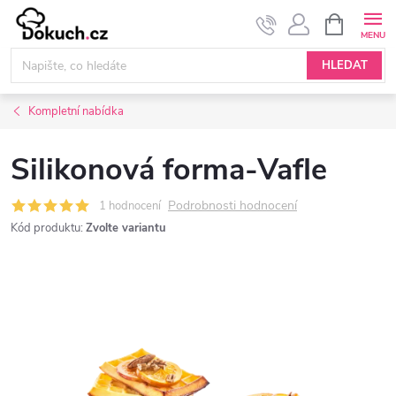
Přejít
NÁKUPNÍ
KOŠÍK
na
obsah
HLEDAT
Kompletní nabídka
Silikonová forma-Vafle
Podrobnosti hodnocení
1 hodnocení
Kód produktu:
Zvolte variantu