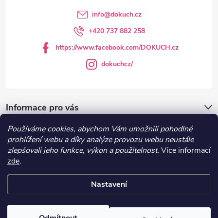
t
info
@
dokuch.cz
í
+420 737 882 258
https://www.facebook.com/DOKUCH.cz
dokuchcz/
Informace pro vás
Používáme cookies, abychom Vám umožnili pohodlné
DOKUCH.cz
prohlížení webu a díky analýze provozu webu neustále
zlepšovali jeho funkce, výkon a použitelnost.
Více informací
zde
.
Recepty
Nastavení
Copyright 2026
DOKUCH
. Všechna práva vyhrazena.
Upravit nastavení
cookies