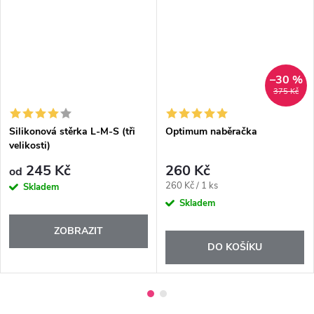
–30 %
375 Kč
Silikonová stěrka L-M-S (tři
Optimum naběračka
velikosti)
245 Kč
260 Kč
od
Měrná
260 Kč / 1 ks
Skladem
cena:
Skladem
ZOBRAZIT
DO KOŠÍKU