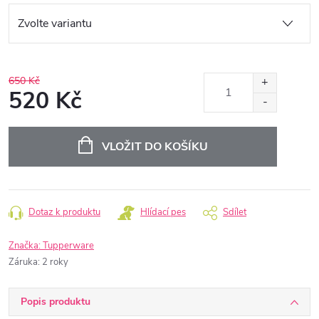
650 Kč
520 Kč
Měrná
cena:
VLOŽIT DO KOŠÍKU
Dotaz k produktu
Hlídací pes
Sdílet
Značka:
Tupperware
Záruka
:
2 roky
Popis produktu