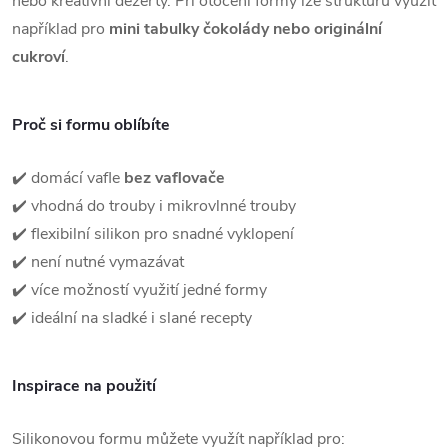
nebo kreativní dezerty. Při otočení formy lze strukturu využít
například pro
mini tabulky čokolády nebo originální
cukroví
.
Proč si formu oblíbíte
✔️ domácí vafle
bez vaflovače
✔️ vhodná do trouby i mikrovlnné trouby
✔️ flexibilní silikon pro snadné vyklopení
✔️ není nutné vymazávat
✔️ více možností využití jedné formy
✔️ ideální na sladké i slané recepty
Inspirace na použití
Silikonovou formu můžete využít například pro: