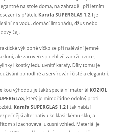
legantně na stole doma, na zahradě i při letním
osezení s přáteli.
Karafa SUPERGLAS 1,2 l
je
deální na vodu, domácí limonádu, džus nebo
edový čaj.
raktické výklopné víčko se při nalévání jemně
akloní, ale zároveň spolehlivě zadrží ovoce,
ylinky i kostky ledu uvnitř karafy. Díky tomu je
oužívání pohodlné a servírování čisté a elegantní.
elkou výhodou je také speciální materiál
KOZIOL
UPERGLAS
, který je mimořádně odolný proti
ozbití.
Karafa SUPERGLAS 1,2 l
tak nabízí
ezpečnější alternativu ke klasickému sklu, a
řitom si zachovává luxusní vzhled. Materiál je