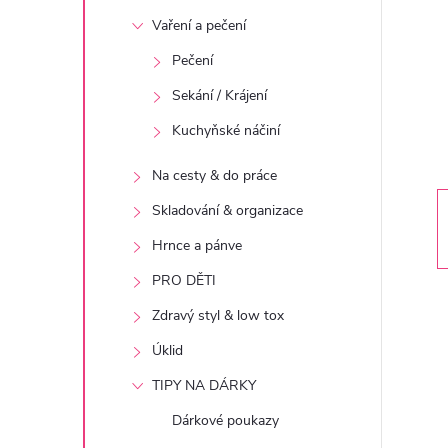
t
Vaření a pečení
r
Pečení
Sekání / Krájení
a
Kuchyňské náčiní
n
Na cesty & do práce
n
Skladování & organizace
Hrnce a pánve
í
PRO DĚTI
p
Zdravý styl & low tox
Úklid
a
TIPY NA DÁRKY
n
Dárkové poukazy