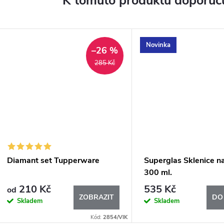
K tomuto produktu doporuču
Novinka
–26 %
285 Kč
Diamant set Tupperware
Superglas Sklenice n
300 ml.
210 Kč
535 Kč
od
ZOBRAZIT
DO
Skladem
Skladem
Kód:
2854/VIK