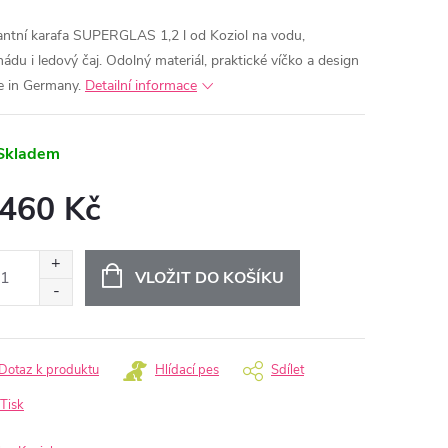
antní karafa SUPERGLAS 1,2 l od Koziol na vodu,
nádu i ledový čaj. Odolný materiál, praktické víčko a design
 in Germany.
Detailní informace
Skladem
 460 Kč
ná
:
VLOŽIT DO KOŠÍKU
Dotaz k produktu
Hlídací pes
Sdílet
Tisk