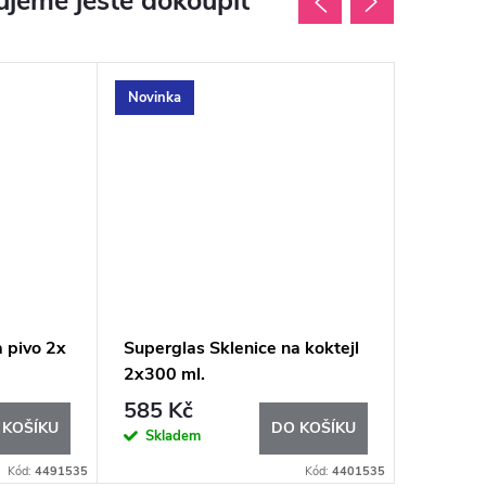
jeme ještě dokoupit
Novinka
Novinka
a pivo 2x
Superglas Sklenice na koktejl
Supergl
2x300 ml.
250ml.
Supoe
2x250ml.
585 Kč
585 K
 KOŠÍKU
DO KOŠÍKU
Skladem
Sklad
Kód:
4491535
Kód:
4401535