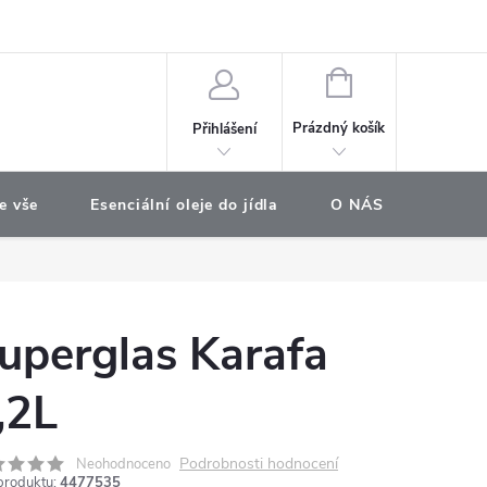
e objednávka
NÁKUPNÍ
KOŠÍK
Prázdný košík
Přihlášení
e vše
Esenciální oleje do jídla
O NÁS
Najdet
uperglas Karafa
,2L
Podrobnosti hodnocení
Neohodnoceno
produktu:
4477535