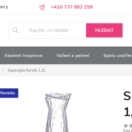
+420 737 882 258
dní podmínky
Podmínky ochrany osobních údajů
Kontakty
Moj
HLEDAT
Sezónní inspirace
Vaření a pečení
Spolu uvařím
Superglas Karafa 1,2L
S
Novinka
1
Kód 