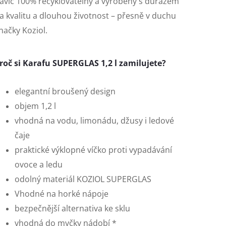
avíc 100% recyklovatelný a vyrobený s důrazem
a kvalitu a dlouhou životnost – přesně v duchu
načky
Koziol
.
roč si Karafu SUPERGLAS 1,2 l zamilujete?
elegantní broušený design
objem 1,2 l
vhodná na vodu, limonádu, džusy i ledové
čaje
praktické výklopné víčko proti vypadávání
ovoce a ledu
odolný materiál KOZIOL SUPERGLAS
Vhodné na horké nápoje
bezpečnější alternativa ke sklu
vhodná do myčky nádobí *