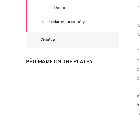
e
Dokuch
p
Reklamní předměty
i
l
Značky
P
n
PŘIJÍMÁME ONLINE PLATBY
b
p
V
S
r
b
p