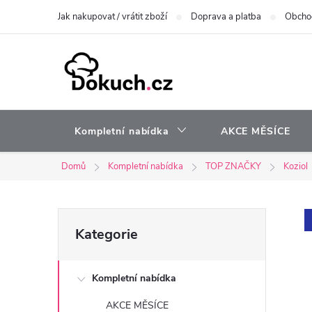
Přejít
Jak nakupovat / vrátit zboží
Doprava a platba
Obcho
na
obsah
Kompletní nabídka
AKCE MĚSÍCE
Domů
Kompletní nabídka
TOP ZNAČKY
Koziol
P
Přeskočit
Kategorie
kategorie
o
Kompletní nabídka
s
AKCE MĚSÍCE