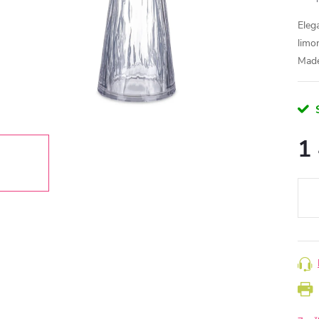
Eleg
limo
Made
1
Měr
cena