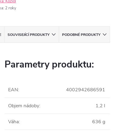
ka:
Koziol
ka
:
2 roky
E
SOUVISEJÍCÍ PRODUKTY
PODOBNÉ PRODUKTY
Parametry produktu:
EAN
:
4002942686591
Objem nádoby
:
1,2 l
Váha
:
636 g