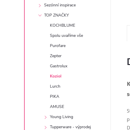
e
Sezónní inspirace
TOP ZNAČKY
l
KOCHBLUME
Spolu uvaříme vše
Purofare
Zepter
Gastrolux
Koziol
K
Lurch
s
PIKA
AMUSE
S
Young Living
p
Tupperware - výprodej
D