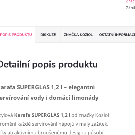
Znač
Záru
POPIS PRODUKTU
DISKUZE
ZNAČKA
KOZIOL
OSTATNÍ INFORMAC
Detailní popis produktu
arafa SUPERGLAS 1,2 l – elegantní
ervírování vody i domácí limonády
tylová
Karafa SUPERGLAS 1,2 l
od značky
Koziol
romění každé servírování nápojů v malý zážitek.
íky atraktivnímu broušenému designu působí