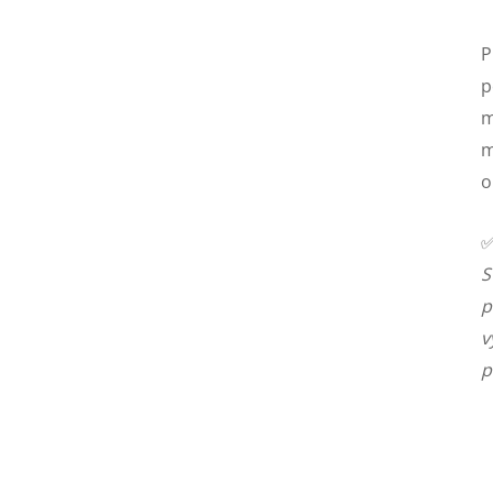
P
p
m
m
o
S
p
v
p