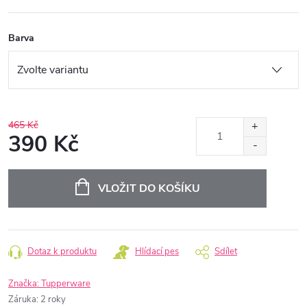
Barva
465 Kč
390 Kč
Měrná
cena:
VLOŽIT DO KOŠÍKU
Dotaz k produktu
Hlídací pes
Sdílet
Značka:
Tupperware
Záruka
:
2 roky