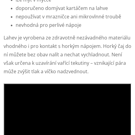
doporučeno domývat kartáčem na lahve
nepoužívat v mrazničce ani mikrovlnné troubě
nevhodná pro perlivé nápoje
Lahev je vyrobena ze zdravotně nezávadného materiálu
vhodného i pro kontakt s horkým nápojem. Horký čaj do
ní můžete bez obav nalít a nechat vychladnout. Není
však určena k uzavírání vařící tekutiny – vznikající pára
může zvýšit tlak a víčko nadzvednout.