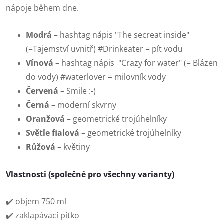
nápoje během dne.
Modrá
– hashtag nápis "The secreat inside"
(=Tajemství uvnitř) #Drinkeater = pít vodu
Vínová
– hashtag nápis "Crazy for water" (= Blázen
do vody) #waterlover = milovník vody
Červená
– Smile :-)
Černá
– moderní skvrny
Oranžová
– geometrické trojúhelníky
Světle fialová
– geometrické trojúhelníky
Růžová
– květiny
Vlastnosti
(společné pro všechny varianty)
✔️ objem 750 ml
✔️ zaklapávací pítko