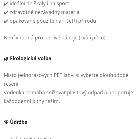
✔️ ideální do školy i na sport
✔️ zdravotně nezávadný materiál
✔️ opakovaně použitelná – šetří přírodu
Není vhodná pro perlivé nápoje (kvůli pítku).
🌿 Ekologická volba
Místo jednorázových PET lahví si vyberte dlouhodobé
řešení.
Voděnka pomáhá snižovat plastový odpad a podporuje
každodenní pitný režim.
🧼 Údržba
lze mýt v myčce