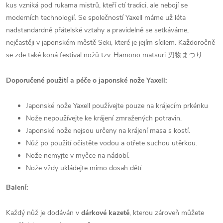
kus vzniká pod rukama mistrů, kteří ctí tradici, ale nebojí se
moderních technologií. Se společností Yaxell máme už léta
nadstandardně přátelské vztahy a pravidelně se setkáváme,
nejčastěji v japonském městě Seki, které je jejím sídlem. Každoročně
se zde také koná festival nožů tzv. Hamono matsuri 刃物まつり.
Doporučené použití a péče o japonské nože Yaxell:
Japonské nože Yaxell používejte pouze na krájecím prkénku
Nože nepoužívejte ke krájení zmražených potravin.
Japonské nože nejsou určeny na krájení masa s kostí.
Nůž po použití očistěte vodou a otřete suchou utěrkou.
Nože nemyjte v myčce na nádobí.
Nože vždy ukládejte mimo dosah dětí.
Balení:
Každý nůž je dodáván v
dárkové kazetě
, kterou zároveň můžete