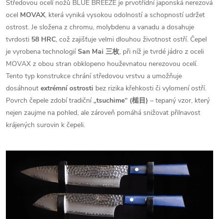
Středovou ocelí nožů BLUE BREEZE je prvotřídní japonská nerezová
ocel
MOVAX
, která vyniká vysokou odolností a schopností udržet
ostrost. Je složena z chromu, molybdenu a vanadu a dosahuje
tvrdosti
58 HRC
, což zajišťuje velmi dlouhou životnost ostří. Čepel
je vyrobena technologií
San Mai 三枚
, při níž je tvrdé jádro z oceli
MOVAX z obou stran obklopeno houževnatou nerezovou ocelí.
Tento typ konstrukce chrání středovou vrstvu a umožňuje
dosáhnout
extrémní ostrosti
bez rizika křehkosti či vylomení ostří.
Povrch čepele zdobí tradiční
„tsuchime“ (槌目)
– tepaný vzor, který
nejen zaujme na pohled, ale zároveň pomáhá snižovat přilnavost
krájených surovin k čepeli.