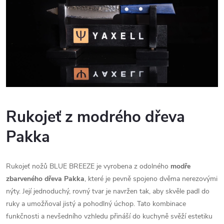
Rukojeť z modrého dřeva
Pakka
Rukojeť nožů BLUE BREEZE je vyrobena z odolného
modře
zbarveného dřeva Pakka
, které je pevně spojeno dvěma nerezovými
nýty. Její jednoduchý, rovný tvar je navržen tak, aby skvěle padl do
ruky a umožňoval jistý a pohodlný úchop. Tato kombinace
funkčnosti a nevšedního vzhledu přináší do kuchyně svěží estetiku