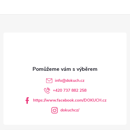
Z
á
p
a
t
info
@
dokuch.cz
í
+420 737 882 258
https://www.facebook.com/DOKUCH.cz
dokuchcz/