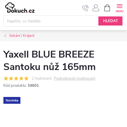
Přejít
NÁKUPNÍ
KOŠÍK
na
obsah
HLEDAT
Sekání / Krájení
Yaxell BLUE BREEZE
Santoku nůž 165mm
Podrobnosti hodnocení
2 hodnocení
Kód produktu:
34601
Novinka