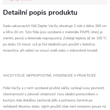
Detailní popis produktu
Sada vakuovacích fólií Zepter VacSy obsahuje 2 role o délce 300 cm
a šířce 20 cm. Tyto fólie jsou vyrobené z materiálu PA/PE, který je
sterilní, pevný a dokonale nepropustný. Zvládají teploty až do 100 °C
po dobu 15 minut, což je činí ideálními pro použití v ledničce,
mrazničce, při vaření ve vroucí vodě nebo v mikrovlnné troubě.
VACSY FÓLIE: NEPROPUSTNÉ, HYGIENICKÉ A PRAKTICKÉ
Fólie VacSy a z nich vyrobené pružné sáčky vynikají svou pevností,
všestranností a zároveň ohebností. Jsou ideální pomocníkem v
kuchyni, kde dokážou zachovat jídlo a potraviny čerstvé po
nečekaně dlouhou dobu. Jejich použití však není omezeno pouze na