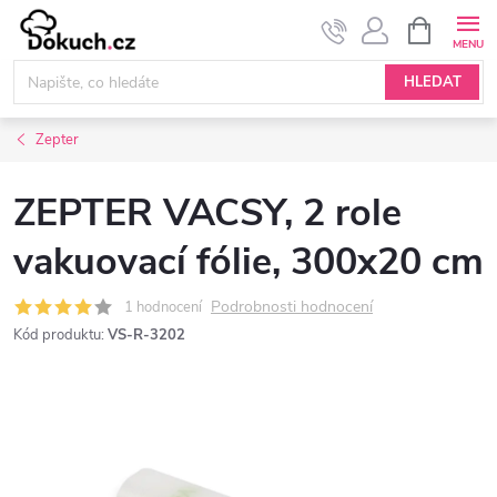
Přejít
NÁKUPNÍ
KOŠÍK
na
obsah
HLEDAT
Zepter
ZEPTER VACSY, 2 role
vakuovací fólie, 300x20 cm
Podrobnosti hodnocení
1 hodnocení
Kód produktu:
VS-R-3202