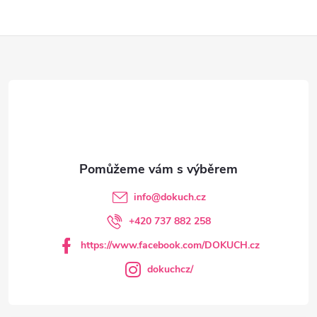
Z
á
p
a
t
info
@
dokuch.cz
í
+420 737 882 258
https://www.facebook.com/DOKUCH.cz
dokuchcz/