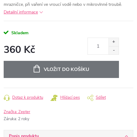
mrazničce, při vaření ve vroucí vodě nebo v mikrovlnné troubě.
Detailní informace
Skladem
360 Kč
Měrná
cena:
VLOŽIT DO KOŠÍKU
Dotaz k produktu
Hlídací pes
Sdílet
Značka:
Zepter
Záruka
:
2 roky
Popis produktu