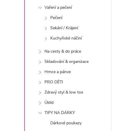
t
Vaření a pečení
r
Pečení
Sekání / Krájení
a
Kuchyňské náčiní
n
Na cesty & do práce
n
Skladování & organizace
Hrnce a pánve
í
PRO DĚTI
p
Zdravý styl & low tox
Úklid
a
TIPY NA DÁRKY
n
Dárkové poukazy