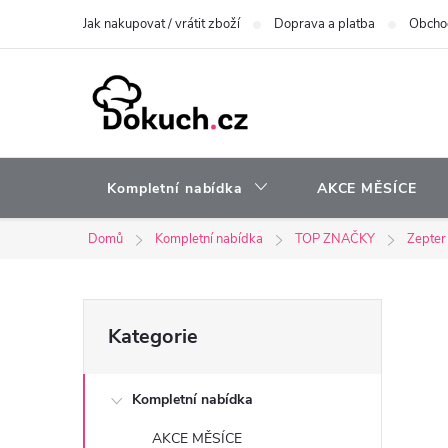
Přejít
Jak nakupovat / vrátit zboží
Doprava a platba
Obcho
na
obsah
Kompletní nabídka
AKCE MĚSÍCE
Domů
Kompletní nabídka
TOP ZNAČKY
Zepter
P
Přeskočit
Kategorie
kategorie
o
Kompletní nabídka
s
AKCE MĚSÍCE