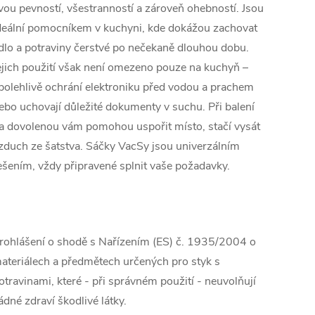
vou pevností, všestranností a zároveň ohebností. Jsou
deální pomocníkem v kuchyni, kde dokážou zachovat
ídlo a potraviny čerstvé po nečekaně dlouhou dobu.
ejich použití však není omezeno pouze na kuchyň –
polehlivě ochrání elektroniku před vodou a prachem
ebo uchovají důležité dokumenty v suchu. Při balení
a dovolenou vám pomohou uspořit místo, stačí vysát
zduch ze šatstva. Sáčky VacSy jsou univerzálním
ešením, vždy připravené splnit vaše požadavky.
rohlášení o shodě s Nařízením (ES) č. 1935/2004 o
ateriálech a předmětech určených pro styk s
otravinami, které - při správném použití - neuvolňují
ádné zdraví škodlivé látky.