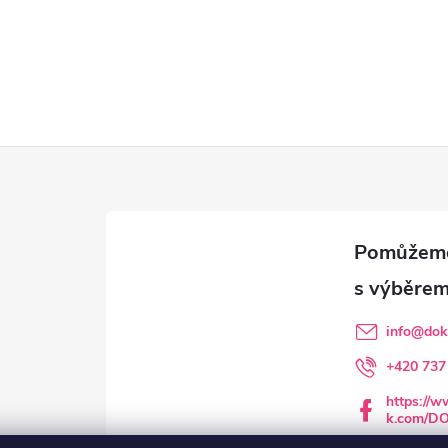
info
@
dok
+420 737
https://
k.com/D