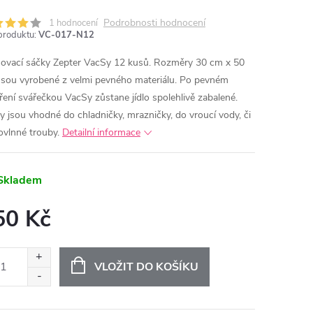
Podrobnosti hodnocení
1 hodnocení
produktu:
VC-017-N12
ovací sáčky Zepter VacSy 12 kusů. Rozměry 30 cm x 50
Jsou vyrobené z velmi pevného materiálu. Po pevném
ření svářečkou VacSy zůstane jídlo spolehlivě zabalené.
y jsou vhodné do chladničky, mrazničky, do vroucí vody, či
ovlnné trouby.
Detailní informace
Skladem
50 Kč
ná
:
VLOŽIT DO KOŠÍKU