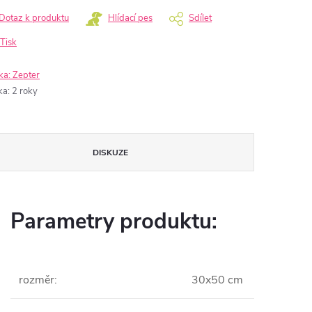
Dotaz k produktu
Hlídací pes
Sdílet
Tisk
ka:
Zepter
ka
:
2 roky
DISKUZE
Parametry produktu:
rozměr
:
30x50 cm