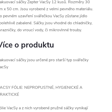
akuovací sáčky Zepter VacSy 12 kusů. Rozměry 30
m x 50 cm. Jsou vyrobené z velmi pevného materiálu.
o pevném uzavření svářečkou VacSy zůstane jídlo
polehlivě zabalené. Sáčky jsou vhodné do chladničky,
razničky, do vroucí vody, či mikrovlnné trouby.
Více o produktu
akuovací sáčky jsou určené pro starší typ svářečky
acSy
ACSY FÓLIE: NEPROPUSTNÉ, HYGIENICKÉ A
RAKTICKÉ
ólie VacSy a z nich vyrobené pružné sáčky vynikají