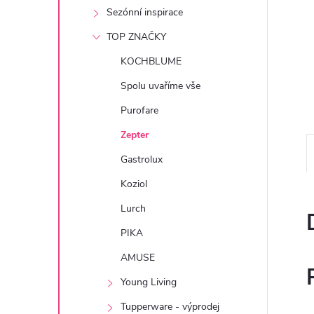
e
Sezónní inspirace
TOP ZNAČKY
l
KOCHBLUME
Spolu uvaříme vše
Purofare
Zepter
Gastrolux
Koziol
Lurch
PIKA
AMUSE
Young Living
Tupperware - výprodej