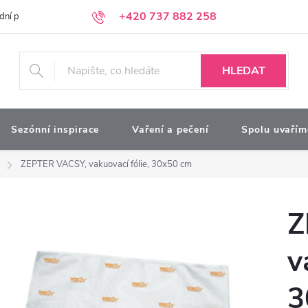
+420 737 882 258
dní podmínky
Podmínky ochrany osobních údajů
Kontakty
Moj
HLEDAT
Sezónní inspirace
Vaření a pečení
Spolu uvařím
ZEPTER VACSY, vakuovací fólie, 30x50 cm
Z
v
3