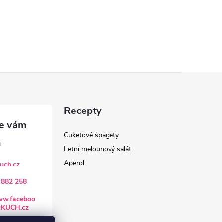
Recepty
Cuketové špagety
Letní melounový salát
Aperol
uch.cz
 882 258
www.faceboo
OKUCH.cz