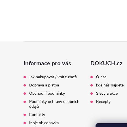
Z
á
Informace pro vás
DOKUCH.cz
p
Jak nakupovat / vrátit zboží
O nás
Doprava a platba
kde nás najdete
a
Obchodní podmínky
Slevy a akce
t
Podmínky ochrany osobních
Recepty
údajů
í
Kontakty
Moje objednávka