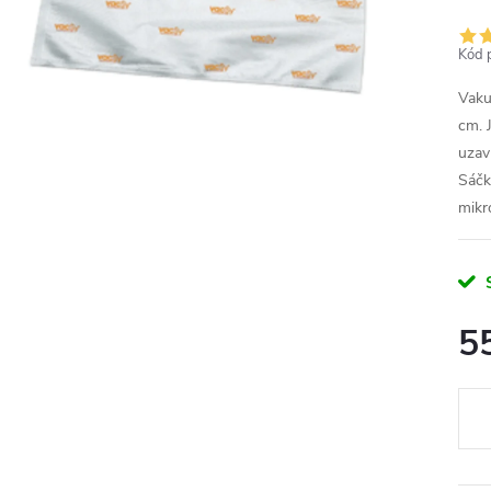
Kód 
Vaku
cm. 
uzav
Sáčk
mikr
5
Měr
cena