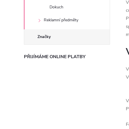
V
Dokuch
c
P
Reklamní předměty
s
m
Značky
PŘIJÍMÁME ONLINE PLATBY
V
V
V
P
F