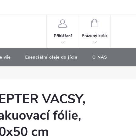
e objednávka
NÁKUPNÍ
KOŠÍK
Prázdný košík
Přihlášení
e vše
Esenciální oleje do jídla
O NÁS
Najdet
EPTER VACSY,
akuovací fólie,
0x50 cm