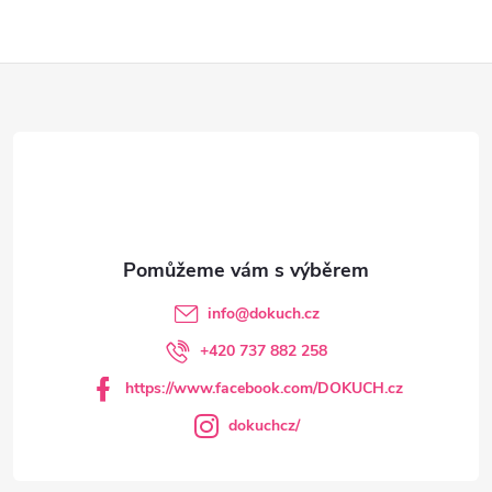
ů
ů
l
Z
á
d
á
a
p
c
a
í
t
p
info
@
dokuch.cz
r
í
+420 737 882 258
v
https://www.facebook.com/DOKUCH.cz
k
dokuchcz/
y