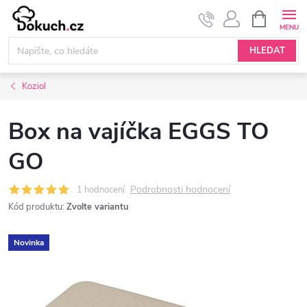
Přejít
NÁKUPNÍ
KOŠÍK
na
obsah
HLEDAT
Koziol
Box na vajíčka EGGS TO
GO
Podrobnosti hodnocení
1 hodnocení
Kód produktu:
Zvolte variantu
Novinka