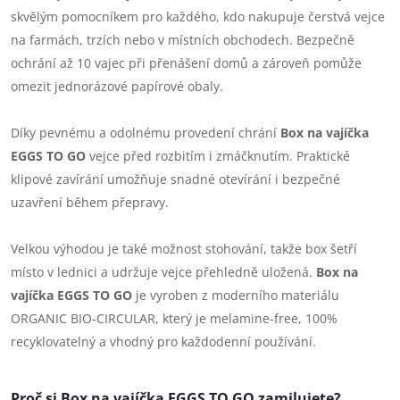
skvělým pomocníkem pro každého, kdo nakupuje čerstvá vejce
na farmách, trzích nebo v místních obchodech. Bezpečně
ochrání až 10 vajec při přenášení domů a zároveň pomůže
omezit jednorázové papírové obaly.
Díky pevnému a odolnému provedení chrání
Box na vajíčka
EGGS TO GO
vejce před rozbitím i zmáčknutím. Praktické
klipové zavírání umožňuje snadné otevírání i bezpečné
uzavření během přepravy.
Velkou výhodou je také možnost stohování, takže box šetří
místo v lednici a udržuje vejce přehledně uložená.
Box na
vajíčka EGGS TO GO
je vyroben z moderního materiálu
ORGANIC BIO-CIRCULAR, který je melamine-free, 100%
recyklovatelný a vhodný pro každodenní používání.
Proč si Box na vajíčka EGGS TO GO zamilujete?