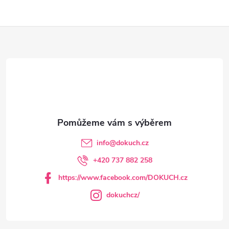
Z
á
p
a
t
info
@
dokuch.cz
í
+420 737 882 258
https://www.facebook.com/DOKUCH.cz
dokuchcz/