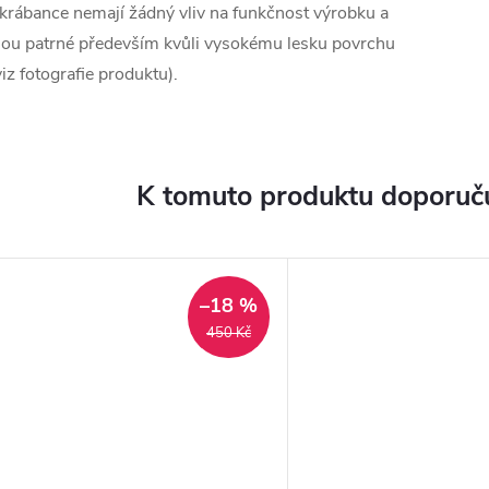
krábance nemají žádný vliv na funkčnost výrobku a
sou patrné především kvůli vysokému lesku povrchu
viz fotografie produktu).
K tomuto produktu doporuču
–18 %
450 Kč