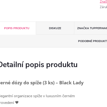
Znač
Záru
POPIS PRODUKTU
DISKUZE
ZNAČKA
TUPPERWA
PODOBNÉ PRODUKT
Detailní popis produktu
erné dózy do spíže (3 ks) – Black Lady
legantní organizace spíže v luxusním černém
rovedení 🖤