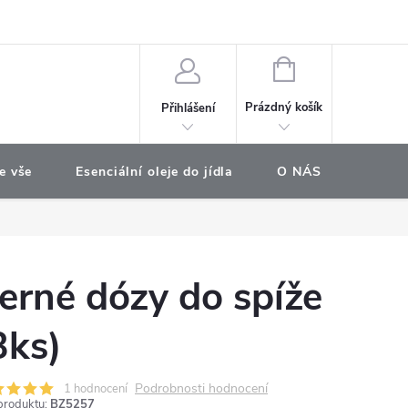
e objednávka
NÁKUPNÍ
KOŠÍK
Prázdný košík
Přihlášení
e vše
Esenciální oleje do jídla
O NÁS
Najdet
erné dózy do spíže
3ks)
Podrobnosti hodnocení
1 hodnocení
produktu:
BZ5257