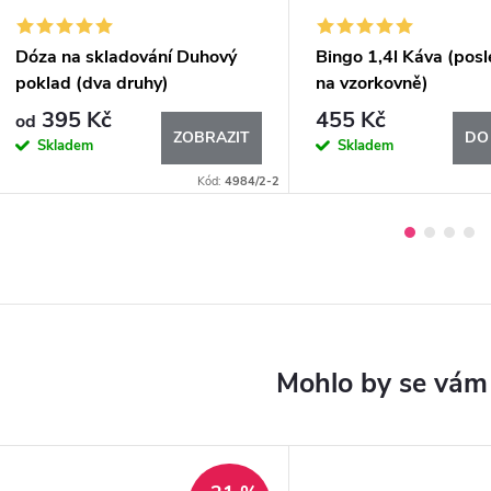
Dóza na skladování Duhový
Bingo 1,4l Káva (posl
poklad (dva druhy)
na vzorkovně)
395 Kč
455 Kč
od
ZOBRAZIT
DO
Skladem
Skladem
Kód:
4984/2-2