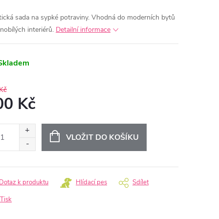
tická sada na sypké potraviny. Vhodná do moderních bytů
nobílých interiérů.
Detailní informace
Skladem
Kč
00 Kč
ná
:
VLOŽIT DO KOŠÍKU
Dotaz k produktu
Hlídací pes
Sdílet
Tisk