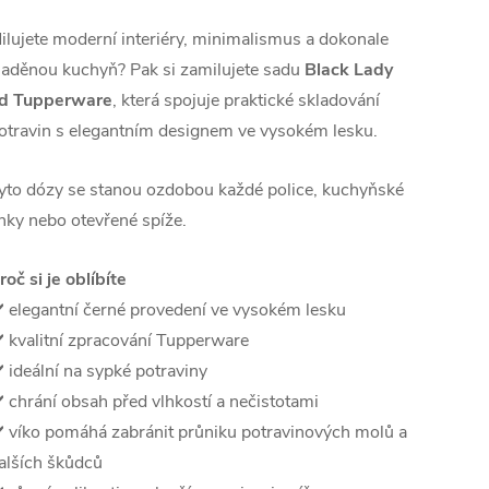
ilujete moderní interiéry, minimalismus a dokonale
laděnou kuchyň? Pak si zamilujete sadu
Black Lady
d Tupperware
, která spojuje praktické skladování
otravin s elegantním designem ve vysokém lesku.
yto dózy se stanou ozdobou každé police, kuchyňské
inky nebo otevřené spíže.
roč si je oblíbíte
️ elegantní černé provedení ve vysokém lesku
️ kvalitní zpracování Tupperware
️ ideální na sypké potraviny
️ chrání obsah před vlhkostí a nečistotami
️ víko pomáhá zabránit průniku potravinových molů a
alších škůdců