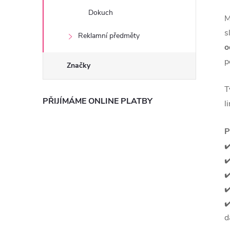
Dokuch
M
s
Reklamní předměty
o
p
Značky
T
PŘIJÍMÁME ONLINE PLATBY
l
P
✔
✔
✔
✔
✔
d