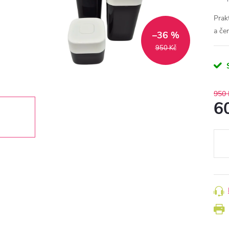
Prak
a čer
–36 %
950 Kč
950 
6
Měr
cena