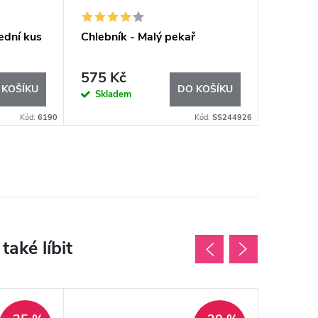
ední kus
Chlebník - Malý pekař
Junior -
575 Kč
750 K
 KOŠÍKU
DO KOŠÍKU
Skladem
Sklad
Kód:
6190
Kód:
SS244926