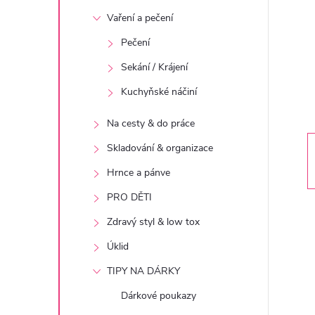
t
Vaření a pečení
r
Pečení
Sekání / Krájení
a
Kuchyňské náčiní
n
Na cesty & do práce
n
Skladování & organizace
Hrnce a pánve
í
PRO DĚTI
p
Zdravý styl & low tox
Úklid
a
TIPY NA DÁRKY
n
Dárkové poukazy