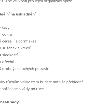
️ různé velikosti pro lepší organizaci spíže
deální na uskladnění
 kávy
 cukru
 cereálií a cornflakes
 sušenek a krekrů
 sladkostí
 ořechů
 drobných suchých potravin
íky různým velikostem budete mít vše přehledně
spořádané a vždy po ruce.
bsah sady