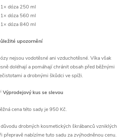
 1× dóza 250 ml
 1× dóza 560 ml
 1× dóza 840 ml
ůležité upozornění
ózy nejsou vodotěsné ani vzduchotěsné. Víka však
ěsně doléhají a pomáhají chránit obsah před běžnými
ečistotami a drobnými škůdci ve spíži.

Výprodejový kus se slevou
ěžná cena této sady je 950 Kč.
 důvodu drobných kosmetických škrábanců vzniklých
ři přepravě nabízíme tuto sadu za zvýhodněnou cenu.