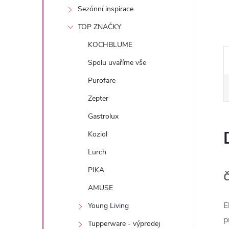
e
Sezónní inspirace
TOP ZNAČKY
l
KOCHBLUME
Spolu uvaříme vše
Purofare
Zepter
Gastrolux
Koziol
Lurch
PIKA
Č
AMUSE
E
Young Living
p
Tupperware - výprodej