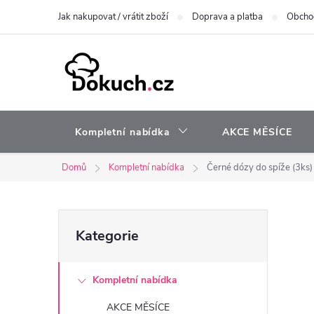
Přejít
Jak nakupovat / vrátit zboží
Doprava a platba
Obcho
na
obsah
Kompletní nabídka
AKCE MĚSÍCE
Domů
Kompletní nabídka
Černé dózy do spíže (3ks)
P
Přeskočit
Kategorie
kategorie
o
Kompletní nabídka
s
AKCE MĚSÍCE