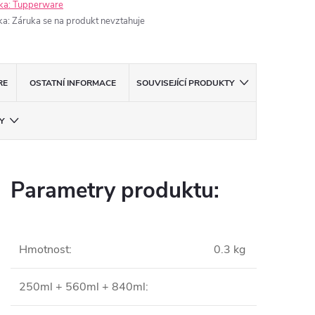
ka:
Tupperware
ka
:
Záruka se na produkt nevztahuje
RE
OSTATNÍ INFORMACE
SOUVISEJÍCÍ PRODUKTY
Y
Parametry produktu:
Hmotnost
:
0.3 kg
250ml + 560ml + 840ml
: