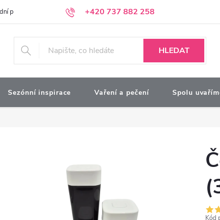
+420 737 882 258
dní podmínky
Podmínky ochrany osobních údajů
Kontakty
Moj
HLEDAT
Sezónní inspirace
Vaření a pečení
Spolu uvařím
Č
(
Kód 