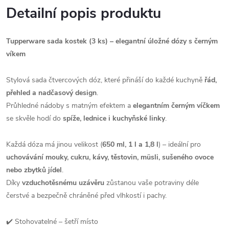
Detailní popis produktu
Tupperware sada kostek (3 ks) – elegantní úložné dózy s černým
víkem
Stylová sada čtvercových dóz, které přináší do každé kuchyně
řád,
přehled a nadčasový design
.
Průhledné nádoby s matným efektem a
elegantním černým víčkem
se skvěle hodí do
spíže, lednice i kuchyňské linky
.
Každá dóza má jinou velikost (
650 ml, 1 l a 1,8 l
) – ideální pro
uchovávání mouky, cukru, kávy, těstovin, müsli, sušeného ovoce
nebo zbytků jídel
.
Díky
vzduchotěsnému uzávěru
zůstanou vaše potraviny déle
čerstvé a bezpečně chráněné před vlhkostí i pachy.
✔️ Stohovatelné – šetří místo