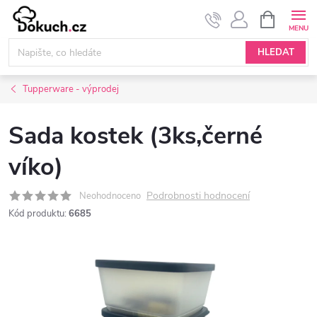
Přejít
NÁKUPNÍ
KOŠÍK
na
obsah
HLEDAT
Tupperware - výprodej
Sada kostek (3ks,černé
víko)
Podrobnosti hodnocení
Neohodnoceno
Kód produktu:
6685