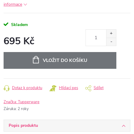
informace
Skladem
695 Kč
Měrná
cena:
VLOŽIT DO KOŠÍKU
Dotaz k produktu
Hlídací pes
Sdílet
Značka:
Tupperware
Záruka
:
2 roky
Popis produktu