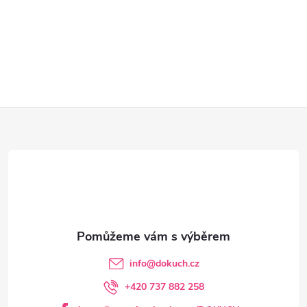
Z
á
p
a
t
info
@
dokuch.cz
í
+420 737 882 258