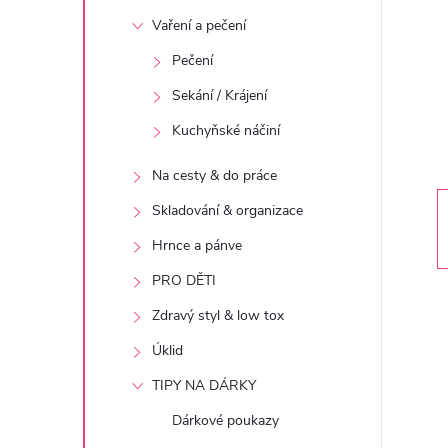
t
Vaření a pečení
r
Pečení
Sekání / Krájení
a
Kuchyňské náčiní
n
Na cesty & do práce
n
Skladování & organizace
Hrnce a pánve
í
PRO DĚTI
p
Zdravý styl & low tox
Úklid
a
TIPY NA DÁRKY
n
Dárkové poukazy