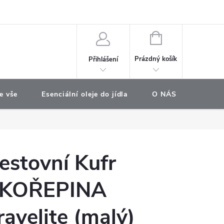
e objednávka
NÁKUPNÍ
KOŠÍK
Prázdný košík
Přihlášení
e vše
Esenciální oleje do jídla
O NÁS
Najdet
estovní Kufr
KOŘEPINA
ravelite (malý)