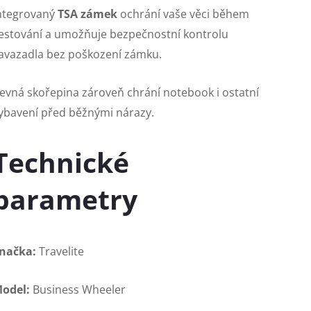
ntegrovaný
TSA zámek
ochrání vaše věci během
estování a umožňuje bezpečnostní kontrolu
avazadla bez poškození zámku.
evná skořepina zároveň chrání notebook i ostatní
ybavení před běžnými nárazy.
Technické
parametry
načka:
Travelite
odel:
Business Wheeler