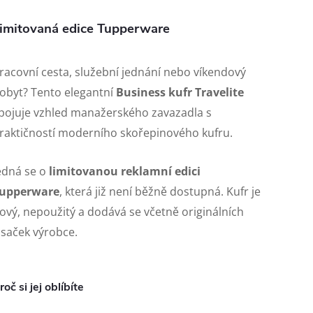
imitovaná edice Tupperware
racovní cesta, služební jednání nebo víkendový
obyt? Tento elegantní
Business kufr Travelite
pojuje vzhled manažerského zavazadla s
raktičností moderního skořepinového kufru.
edná se o
limitovanou reklamní edici
upperware
, která již není běžně dostupná. Kufr je
ový, nepoužitý a dodává se včetně originálních
isaček výrobce.
roč si jej oblíbíte