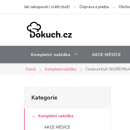
Přejít
Jak nakupovat / vrátit zboží
Doprava a platba
Obcho
na
obsah
Kompletní nabídka
AKCE MĚSÍCE
Domů
Kompletní nabídka
Cestovní Kufr SKOŘEPINA 
P
Přeskočit
Kategorie
kategorie
o
Kompletní nabídka
s
AKCE MĚSÍCE