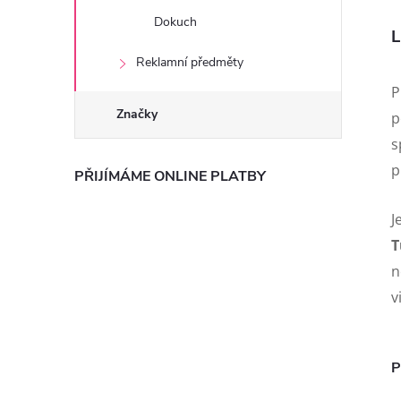
Dokuch
L
Reklamní předměty
P
Značky
p
s
p
PŘIJÍMÁME ONLINE PLATBY
J
T
n
v
P