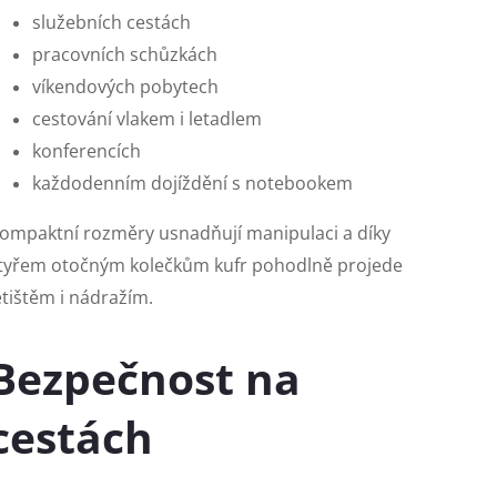
služebních cestách
pracovních schůzkách
víkendových pobytech
cestování vlakem i letadlem
konferencích
každodenním dojíždění s notebookem
ompaktní rozměry usnadňují manipulaci a díky
tyřem otočným kolečkům kufr pohodlně projede
etištěm i nádražím.
Bezpečnost na
cestách