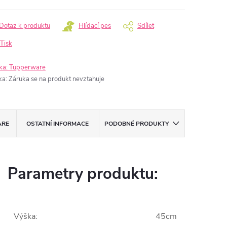
Dotaz k produktu
Hlídací pes
Sdílet
Tisk
ka:
Tupperware
ka
:
Záruka se na produkt nevztahuje
ARE
OSTATNÍ INFORMACE
PODOBNÉ PRODUKTY
Parametry produktu:
Výška
:
45cm