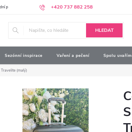
+420 737 882 258
dní podmínky
Podmínky ochrany osobních údajů
Kontakty
Moj
HLEDAT
Sezónní inspirace
Vaření a pečení
Spolu uvařím
Travelite (malý)
C
S
T