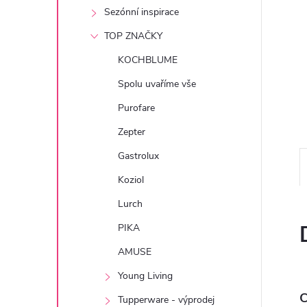
e
Sezónní inspirace
TOP ZNAČKY
l
KOCHBLUME
Spolu uvaříme vše
Purofare
Zepter
Gastrolux
Koziol
Lurch
PIKA
AMUSE
Young Living
C
Tupperware - výprodej