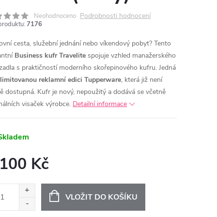
Podrobnosti hodnocení
Neohodnoceno
produktu:
7176
ovní cesta, služební jednání nebo víkendový pobyt? Tento
antní
Business kufr Travelite
spojuje vzhled manažerského
zadla s praktičností moderního skořepinového kufru.
Jedná
limitovanou reklamní edici Tupperware
, která již není
ě dostupná. Kufr je nový, nepoužitý a dodává se včetně
inálních visaček výrobce.
Detailní informace
Skladem
 100 Kč
ná
:
VLOŽIT DO KOŠÍKU