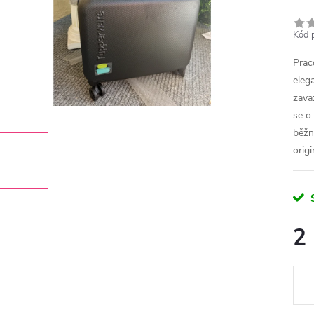
Kód 
Prac
eleg
zava
se o
běžn
orig
2
Měr
cena