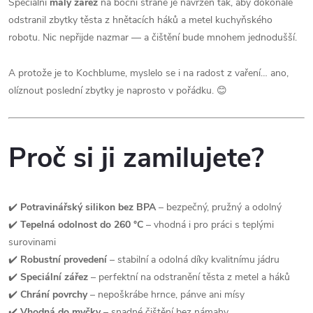
Speciální
malý zářez
na boční straně je navržen tak, aby dokonale
odstranil zbytky těsta z hnětacích háků a metel kuchyňského
robotu. Nic nepřijde nazmar — a čištění bude mnohem jednodušší.
A protože je to Kochblume, myslelo se i na radost z vaření… ano,
olíznout poslední zbytky je naprosto v pořádku. 😊
Proč si ji zamilujete?
✔️
Potravinářský silikon bez BPA
– bezpečný, pružný a odolný
✔️
Tepelná odolnost do 260 °C
– vhodná i pro práci s teplými
surovinami
✔️
Robustní provedení
– stabilní a odolná díky kvalitnímu jádru
✔️
Speciální zářez
– perfektní na odstranění těsta z metel a háků
✔️
Chrání povrchy
– nepoškrábe hrnce, pánve ani mísy
✔️
Vhodná do myčky
– snadné čištění bez námahy