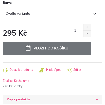
Barva
295 Kč
Měrná
cena:
VLOŽIT DO KOŠÍKU
Dotaz k produktu
Hlídací pes
Sdílet
Značka:
Kochblume
Záruka
:
2 roky
Popis produktu