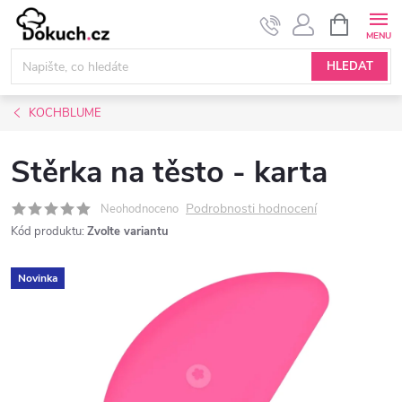
Přejít
NÁKUPNÍ
KOŠÍK
na
obsah
HLEDAT
KOCHBLUME
Stěrka na těsto - karta
Podrobnosti hodnocení
Neohodnoceno
Kód produktu:
Zvolte variantu
Novinka