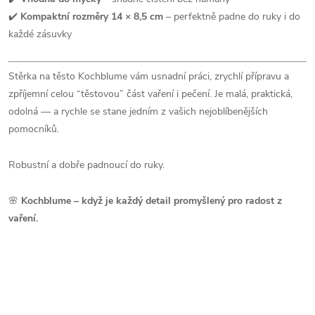
✔️
Kompaktní rozměry 14 × 8,5 cm
– perfektně padne do ruky i do
každé zásuvky
Stěrka na těsto Kochblume vám usnadní práci, zrychlí přípravu a
zpříjemní celou “těstovou” část vaření i pečení. Je malá, praktická,
odolná — a rychle se stane jedním z vašich nejoblíbenějších
pomocníků.
Robustní a dobře padnoucí do ruky.
🌸
Kochblume – když je každý detail promyšlený pro radost z
vaření.