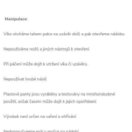
Manipulace:
Víko otvíráme tahem palce na uzávěr dolů a pak otevřeme nádobu.
Nepoužíváme nožů a jiných nástrojů k otevření.
Při páčení může dojít k utržení víka či uzávěru.
Nepoužívat hrubé násilí.
Plastové panty jsou vyráběny a testovány na mnohonásobné
použití, avšak časem může dojít k jejich opotřebení.
Výrobek není určen na vaření a ohřívání.
Nedoporučujeme mýt v myčce na nádobí.