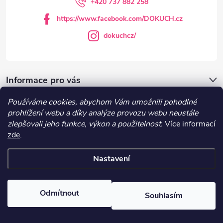
í
+420 737 882 258
https://www.facebook.com/DOKUCH.cz
dokuchcz/
Informace pro vás
Používáme cookies, abychom Vám umožnili pohodlné
DOKUCH.cz
prohlížení webu a díky analýze provozu webu neustále
zlepšovali jeho funkce, výkon a použitelnost.
Více informací
zde
.
Recepty
Nastavení
Copyright 2026
DOKUCH
. Všechna práva vyhrazena.
Upravit nastavení
cookies
Odmítnout
Souhlasím
Vytvořil Shoptet