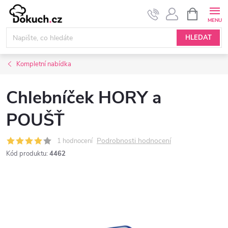
Přejít
NÁKUPNÍ
KOŠÍK
na
obsah
HLEDAT
Kompletní nabídka
Chlebníček HORY a
POUŠŤ
Podrobnosti hodnocení
1 hodnocení
Kód produktu:
4462