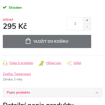
Skladem
370 Kč
295 Kč
Měrná
cena:
VLOŽIT DO KOŠÍKU
Dotaz k produktu
Hlídací pes
Sdílet
Značka:
Tupperware
Záruka
:
2 roky
Popis produktu