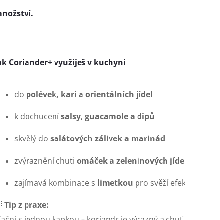
nožství
.
ak Coriander+ využiješ v kuchyni
do 
polévek, kari a orientálních jídel
k dochucení 
salsy, guacamole a dipů
skvělý do 
salátových zálivek a marinád
zvýraznění chuti 
omáček a zeleninových jídel
zajímavá kombinace s 
limetkou
 pro svěží efekt
 
Tip z praxe:
Začni s jednou kapkou – koriandr je výrazný a chuť se rozvine