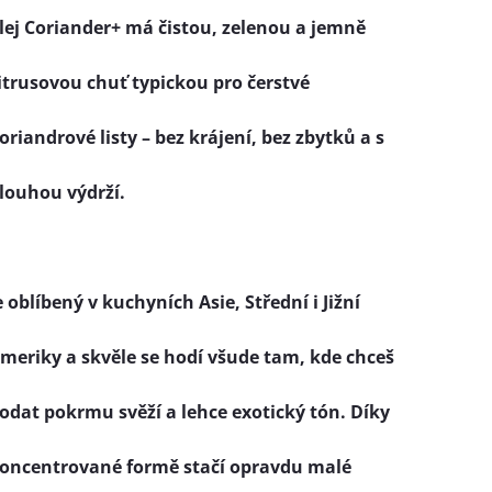
lej
Coriander+
má čistou, zelenou a jemně
itrusovou chuť typickou pro čerstvé
oriandrové listy – bez krájení, bez zbytků a s
louhou výdrží.
e oblíbený v kuchyních
Asie, Střední i Jižní
meriky
a skvěle se hodí všude tam, kde chceš
odat pokrmu svěží a lehce exotický tón. Díky
oncentrované formě stačí opravdu
malé