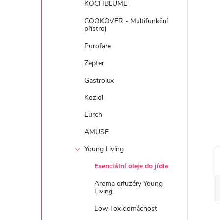
KOCHBLUME
e
COOKOVER - Multifunkční
přístroj
l
Purofare
Zepter
Gastrolux
Koziol
Lurch
AMUSE
Young Living
Esenciální oleje do jídla
Aroma difuzéry Young
Living
Low Tox domácnost