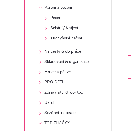
t
Vaření a pečení
r
Pečení
Sekání / Krájení
a
Kuchyňské náčiní
n
Na cesty & do práce
n
Skladování & organizace
Hrnce a pánve
í
PRO DĚTI
p
Zdravý styl & low tox
Úklid
a
Sezónní inspirace
n
TOP ZNAČKY