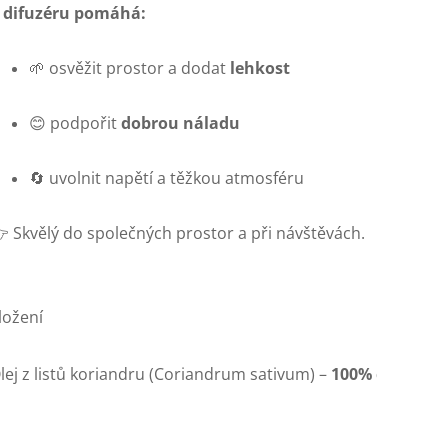
 difuzéru pomáhá:
🌱 osvěžit prostor a dodat
lehkost
😊 podpořit
dobrou náladu
🔄 uvolnit napětí a těžkou atmosféru
 Skvělý do společných prostor a při návštěvách.
ložení
lej z listů koriandru (Coriandrum sativum) – 
100% čistý esen