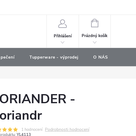
e objednávka
NÁKUPNÍ
KOŠÍK
Prázdný košík
Přihlášení
 pečení
Tupperware - výprodej
O NÁS
COOKO
ORIANDER -
oriandr
Podrobnosti hodnocení
1 hodnocení
produktu:
YL4113