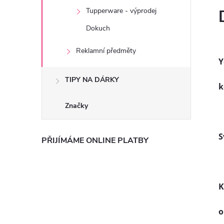
Tupperware - výprodej
Dokuch
Reklamní předměty
Y
TIPY NA DÁRKY
k
Značky
S
PŘIJÍMÁME ONLINE PLATBY
K
o