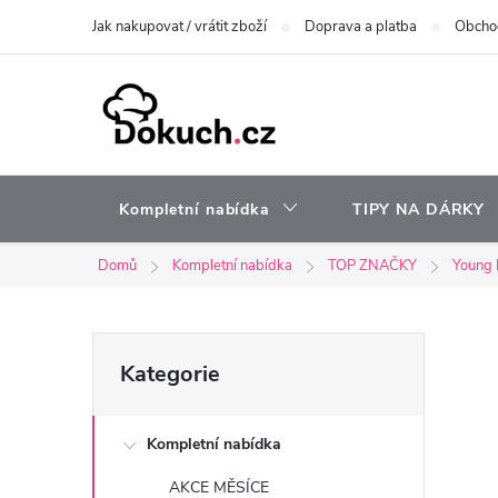
Přejít
Jak nakupovat / vrátit zboží
Doprava a platba
Obcho
na
obsah
Kompletní nabídka
TIPY NA DÁRKY
Domů
Kompletní nabídka
TOP ZNAČKY
Young 
P
Přeskočit
Kategorie
kategorie
o
Kompletní nabídka
s
AKCE MĚSÍCE