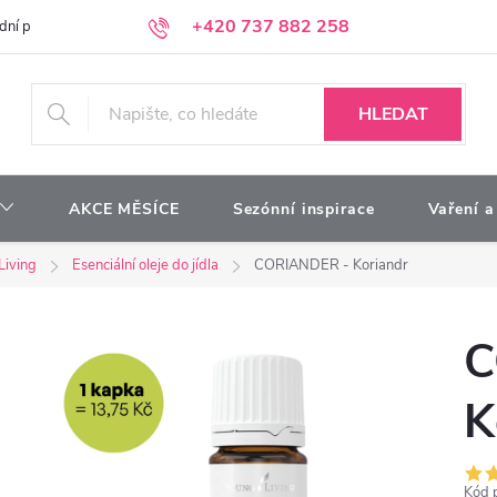
+420 737 882 258
dní podmínky
Podmínky ochrany osobních údajů
Kontakty
Moj
HLEDAT
AKCE MĚSÍCE
Sezónní inspirace
Vaření a
Living
Esenciální oleje do jídla
CORIANDER - Koriandr
C
K
Kód 