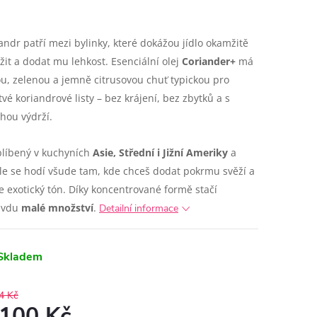
andr patří mezi bylinky, které dokážou jídlo okamžitě
žit a dodat mu lehkost. Esenciální olej
Coriander+
má
ou, zelenou a jemně citrusovou chuť typickou pro
tvé koriandrové listy – bez krájení, bez zbytků a s
hou výdrží.
blíbený v kuchyních
Asie, Střední i Jižní Ameriky
a
le se hodí všude tam, kde chceš dodat pokrmu svěží a
e exotický tón. Díky koncentrované formě stačí
avdu
malé množství
.
Detailní informace
Skladem
4 Kč
 100 Kč