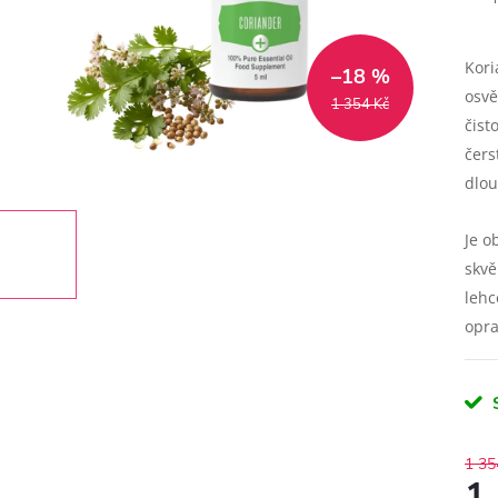
Kori
–18 %
osvě
1 354 Kč
čist
čers
dlou
Je o
skvě
lehc
opr
1 35
1