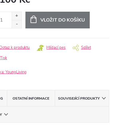
ná
:
VLOŽIT DO KOŠÍKU
Dotaz k produktu
Hlídací pes
Sdílet
Tisk
ka:
YoungLiving
NG
OSTATNÍ INFORMACE
SOUVISEJÍCÍ PRODUKTY
Y