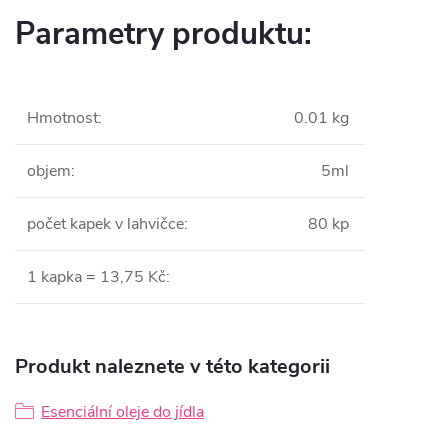
Parametry produktu:
Hmotnost
:
0.01 kg
objem
:
5ml
počet kapek v lahvičce
:
80 kp
1 kapka = 13,75 Kč
:
Produkt naleznete v této kategorii
Esenciální oleje do jídla