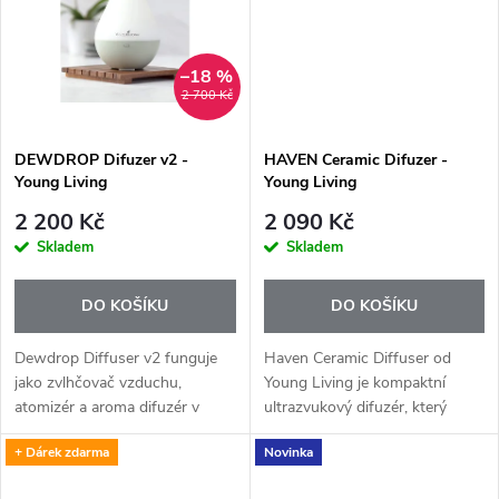
t
ů
ů
–18 %
2 700 Kč
DEWDROP Difuzer v2 -
HAVEN Ceramic Difuzer -
Young Living
Young Living
2 200 Kč
2 090 Kč
Skladem
Skladem
DO KOŠÍKU
DO KOŠÍKU
Dewdrop Diffuser v2 funguje
Haven Ceramic Diffuser od
jako zvlhčovač vzduchu,
Young Living je kompaktní
atomizér a aroma difuzér v
ultrazvukový difuzér, který
jednom. Díky ultrazvukové
jemně provoní menší prostor a
+ Dárek zdarma
Novinka
technologii rozptyluje směs
zároveň slouží jako stylové
vody a esenciálních olejů na
ambientní světlo. Díky