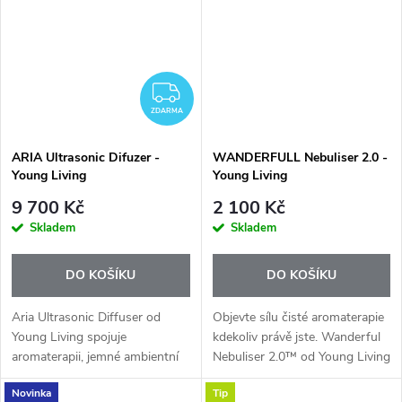
miliony...
elegantnímu...
ZDARMA
ZDARMA
ARIA Ultrasonic Difuzer -
WANDERFULL Nebuliser 2.0 -
Young Living
Young Living
9 700 Kč
2 100 Kč
Skladem
Skladem
DO KOŠÍKU
DO KOŠÍKU
Aria Ultrasonic Diffuser od
Objevte sílu čisté aromaterapie
Young Living spojuje
kdekoliv právě jste. Wanderful
aromaterapii, jemné ambientní
Nebuliser 2.0™ od Young Living
osvětlení a relaxační hudbu do
je elegantní přenosný
Novinka
Tip
jednoho elegantního zařízení.
nebulizační difuzér, který