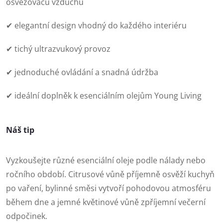
osvěžovačů vzduchu
v
k
✔ elegantní design vhodný do každého interiéru
y
✔ tichý ultrazvukový provoz
v
✔ jednoduché ovládání a snadná údržba
ý
✔ ideální doplněk k esenciálním olejům Young Living
p
i
Náš tip
s
Vyzkoušejte různé esenciální oleje podle nálady nebo
u
ročního období. Citrusové vůně příjemně osvěží kuchyň
po vaření, bylinné směsi vytvoří pohodovou atmosféru
během dne a jemné květinové vůně zpříjemní večerní
odpočinek.