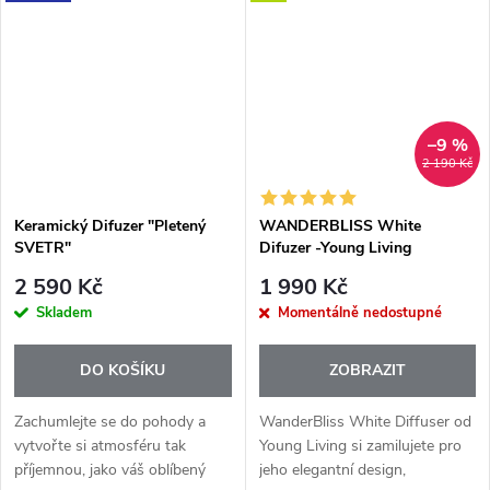
Díky kombinaci skleněného
rozprašuje esenciální oleje bez...
krytu a...
–9 %
2 190 Kč
Keramický Difuzer "Pletený
WANDERBLISS White
SVETR"
Difuzer -Young Living
2 590 Kč
1 990 Kč
Skladem
Momentálně nedostupné
DO KOŠÍKU
ZOBRAZIT
Zachumlejte se do pohody a
WanderBliss White Diffuser od
vytvořte si atmosféru tak
Young Living si zamilujete pro
příjemnou, jako váš oblíbený
jeho elegantní design,