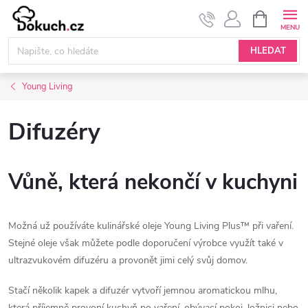
Přejít
NÁKUPNÍ
KOŠÍK
na
obsah
HLEDAT
Young Living
Difuzéry
Vůně, která nekončí v kuchyni
Možná už používáte kulinářské oleje Young Living Plus™ při vaření.
Stejné oleje však můžete podle doporučení výrobce využít také v
ultrazvukovém difuzéru a provonět jimi celý svůj domov.
Stačí několik kapek a difuzér vytvoří jemnou aromatickou mlhu,
která příjemně provoní kuchyň po vaření, obývací pokoj, ložnici nebo