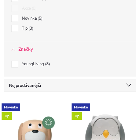
Akce
0
Novinka
5
Tip
3
Značky
YoungLiving
8
Ř
Nejprodávanější
a
Doporučujeme
V
Novinka
Novinka
Nejlevnější
z
Tip
Tip
ý
Nejdražší
e
Abecedně