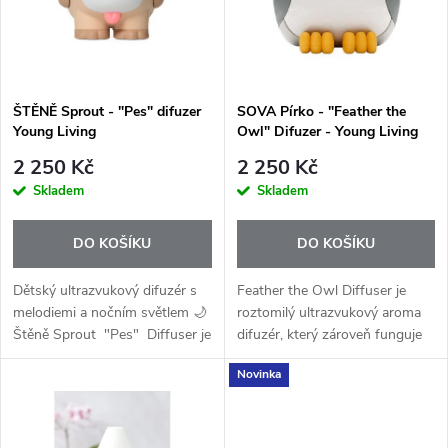
p
n
i
í
s
p
ŠTĚNĚ Sprout - "Pes" difuzer
SOVA Pírko - "Feather the
Young Living
Owl" Difuzer - Young Living
p
r
2 250 Kč
2 250 Kč
r
Skladem
Skladem
o
o
DO KOŠÍKU
DO KOŠÍKU
d
d
Dětský ultrazvukový difuzér s
Feather the Owl Diffuser je
u
melodiemi a nočním světlem 🌙
roztomilý ultrazvukový aroma
Štěně Sprout "Pes" Diffuser je
difuzér, který zároveň funguje
u
roztomilý ultrazvukový aroma
jako zvlhčovač vzduchu, noční
k
Novinka
difuzér, který zároveň funguje
světlo a přehrávač uklidňujících
k
jako zvlhčovač...
zvuků. Je ideální do...
t