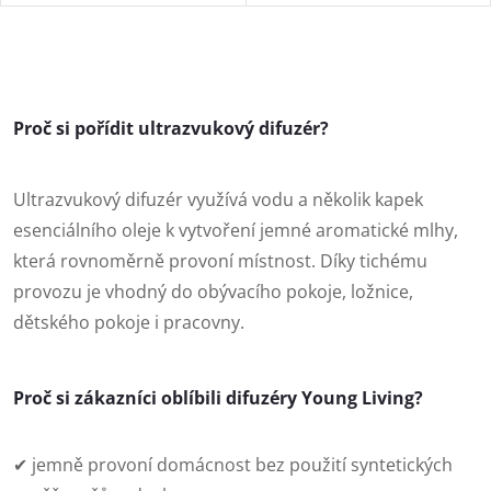
zimní pulovr. Keramický kryt s
kompaktní velikost a
jemným pleteným vzorem
bezdrátový provoz – jemně
doplňuje dřevěná základna,
provoní váš domov, kancelář i
O
která působí...
cesty oblíbenými...
v
Proč si pořídit ultrazvukový difuzér?
l
á
Ultrazvukový difuzér využívá vodu a několik kapek
esenciálního oleje k vytvoření jemné aromatické mlhy,
d
která rovnoměrně provoní místnost. Díky tichému
a
provozu je vhodný do obývacího pokoje, ložnice,
dětského pokoje i pracovny.
c
í
Proč si zákazníci oblíbili difuzéry Young Living?
p
r
✔ jemně provoní domácnost bez použití syntetických