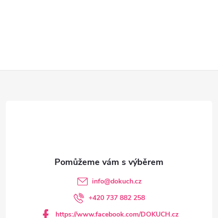
Z
á
p
a
t
info
@
dokuch.cz
í
+420 737 882 258
https://www.facebook.com/DOKUCH.cz