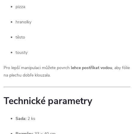
pizza
hranolky
těsto
tousty
Pro lepší manipulaci můžete povrch
lehce postříkat vodou
, aby fólie
na plechu dobře klouzala.
Technické parametry
Sada:
2 ks
Rozměry:
33 × 40 cm