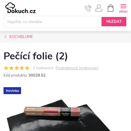
Přejít
NÁKUPNÍ
KOŠÍK
na
obsah
HLEDAT
KOCHBLUME
Pečící folie (2)
Podrobnosti hodnocení
2 hodnocení
Kód produktu:
30028.52
Novinka