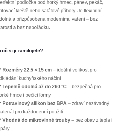
erfektní podložka pod horký hrnec, pánev, pekáč,
rilovací kleště nebo salátové příbory. Je flexibilní,
dolná a přizpůsobená modernímu vaření – bez
tarostí a bez nepořádku.
roč si ji zamilujete?
️
Rozměry 22,5 × 15 cm
– ideální velikost pro
dkládání kuchyňského náčiní
️
Tepelně odolná až do 260 °C
– bezpečná pro
orké hrnce i pečicí formy
️
Potravinový silikon bez BPA
– zdraví nezávadný
ateriál pro každodenní použití
️
Vhodná do mikrovlnné trouby
– bez obav z tepla i
 páry