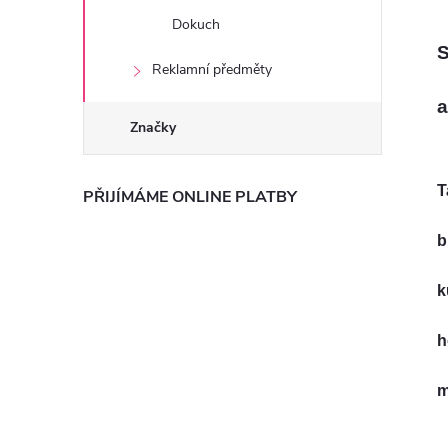
Dokuch
S
Reklamní předměty
a
Značky
T
PŘIJÍMÁME ONLINE PLATBY
b
k
h
m