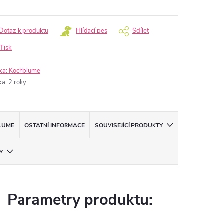
Dotaz k produktu
Hlídací pes
Sdílet
Tisk
ka:
Kochblume
ka
:
2 roky
LUME
OSTATNÍ INFORMACE
SOUVISEJÍCÍ PRODUKTY
Y
Parametry produktu: