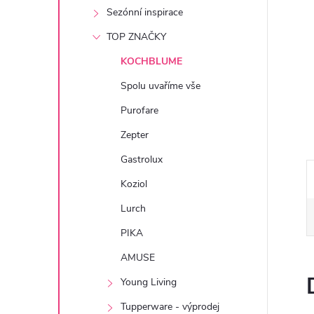
e
Sezónní inspirace
TOP ZNAČKY
l
KOCHBLUME
Spolu uvaříme vše
Purofare
Zepter
Gastrolux
Koziol
Lurch
PIKA
AMUSE
Young Living
Tupperware - výprodej