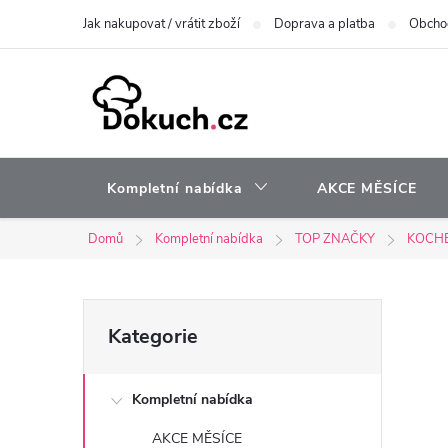
Přejít
Jak nakupovat / vrátit zboží
Doprava a platba
Obcho
na
obsah
Kompletní nabídka
AKCE MĚSÍCE
Domů
Kompletní nabídka
TOP ZNAČKY
KOCH
P
Přeskočit
Kategorie
kategorie
o
Kompletní nabídka
s
AKCE MĚSÍCE