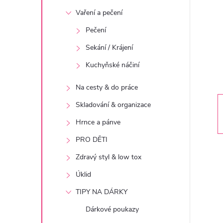
t
Vaření a pečení
r
Pečení
Sekání / Krájení
a
Kuchyňské náčiní
n
Na cesty & do práce
n
Skladování & organizace
Hrnce a pánve
í
PRO DĚTI
p
Zdravý styl & low tox
Úklid
a
TIPY NA DÁRKY
n
Dárkové poukazy