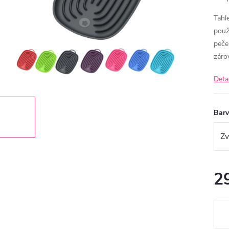
Tahl
použi
peče
záro
Deta
Bar
2
Měr
cena