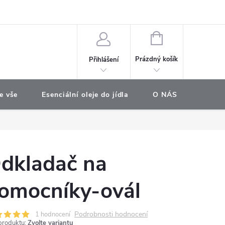
e objednávka
NÁKUPNÍ
KOŠÍK
Prázdný košík
Přihlášení
e vše
Esenciální oleje do jídla
O NÁS
Najdet
dkladač na
omocníky-ovál
Podrobnosti hodnocení
1 hodnocení
produktu:
Zvolte variantu