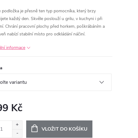
e podložka je přesně ten typ pomocníka, který brzy
jete každý den. Skvěle poslouží u grilu, v kuchyni i při
ní. Chrání pracovní plochy před horkem, poškrábáním a
veň nabízí stabilní místo pro odkládání náčiní.
ilní informace
va
99 Kč
ná
:
VLOŽIT DO KOŠÍKU