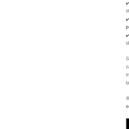
✔
s
✔
p
✔
s
S
z
m
t

o