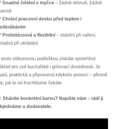
️
Snadné čištění v myčce
– žádné drhnutí, žádné
tarosti
️
Chrání pracovní desku před teplem i
oškrábáním
️
Protiskluzová a flexibilní
– stabilní při vaření,
kladná při ukládání
 touto silikonovou podložkou získáte spolehlivý
áklad pro své kuchařské i grilovací dovednosti. Je
alá, praktická a připravená kdykoliv pomoci – přesně
ak, jak to od Kochblume čekáte.

Sháníte konkrétní barvu? Napište nám – rádi ji
bjednáme u dodavatele.