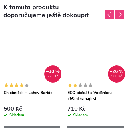
K tomuto produktu
doporučujeme ještě dokoupit
–30 %
–26 %
720 Kč
960 Kč
Chlebníček + Lahev Barbie
ECO obědář s Voděnkou
750ml (smajlík)
500 Kč
710 Kč
Skladem
Skladem