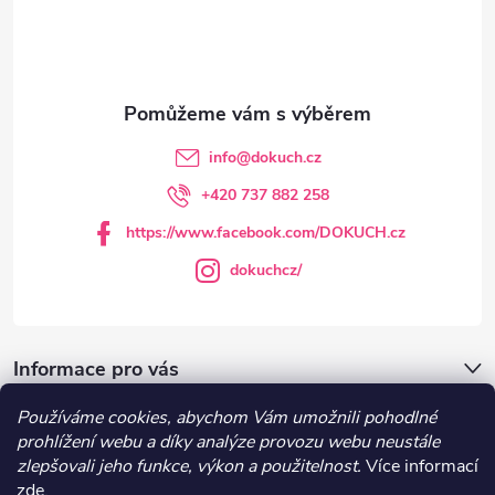
p
a
t
info
@
dokuch.cz
í
+420 737 882 258
https://www.facebook.com/DOKUCH.cz
dokuchcz/
Informace pro vás
Používáme cookies, abychom Vám umožnili pohodlné
DOKUCH.cz
prohlížení webu a díky analýze provozu webu neustále
zlepšovali jeho funkce, výkon a použitelnost.
Více informací
zde
.
Recepty