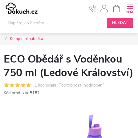
Přejít
NÁKUPNÍ
KOŠÍK
na
obsah
HLEDAT
Kompletní nabídka
ECO Obědář s Voděnkou
750 ml (Ledové Království)
Podrobnosti hodnocení
1 hodnocení
Kód produktu:
5182