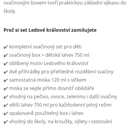
svačinovým boxem tvoří praktickou základní výbavu do
školy.
Proč si set Ledové království zamilujete
✔️ kompletní svačinový set pro děti
✔️ svačinový box + dětská lahev 750 ml
✔️ oblíbený motiv Ledového království
✔️ dvě přihrádky pro přehledné rozdělení svačiny
✔️ samostatná miska 120 ml s víčkem
✔️ miska se vejde přímo dovnitř obědáře
✔️ vhodný na pečivo, ovoce, zeleninu i další svačiny
✔️ větší lahev 750 ml pro každodenní pitný režim
✔️ opakovaně použitelný box i lahev
✔️ vhodný do školy, na kroužky, výlety i cestování