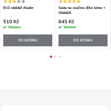
ECO obědář Aladin
Sada na svačinu (Eko lahev +
Obědář)
510 Kč
645 Kč
Skladem
Skladem
DO KOŠÍKU
DO KOŠÍKU
Z
á