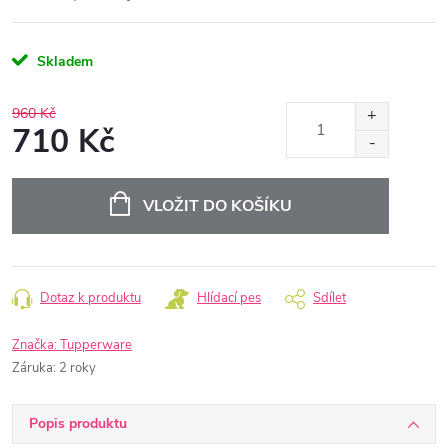
Skladem
960 Kč
710 Kč
Měrná
cena:
VLOŽIT DO KOŠÍKU
Dotaz k produktu
Hlídací pes
Sdílet
Značka:
Tupperware
Záruka
:
2 roky
Popis produktu