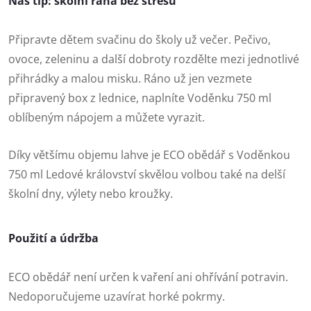
Náš tip: školní rána bez stresu
Připravte dětem svačinu do školy už večer. Pečivo,
ovoce, zeleninu a další dobroty rozdělte mezi jednotlivé
přihrádky a malou misku. Ráno už jen vezmete
připravený box z lednice, naplníte Voděnku 750 ml
oblíbeným nápojem a můžete vyrazit.
Díky většímu objemu lahve je ECO obědář s Voděnkou
750 ml Ledové království skvělou volbou také na delší
školní dny, výlety nebo kroužky.
Použití a údržba
ECO obědář není určen k vaření ani ohřívání potravin.
Nedoporučujeme uzavírat horké pokrmy.