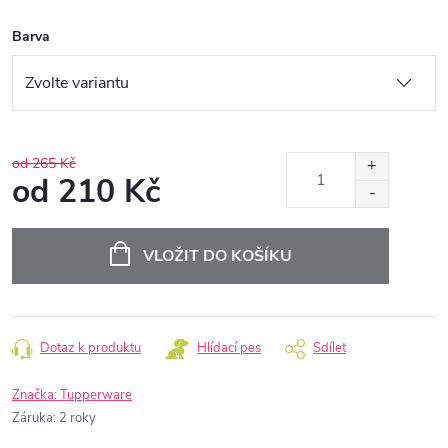
Barva
od 265 Kč
od
210 Kč
Měrná
cena:
VLOŽIT DO KOŠÍKU
Dotaz k produktu
Hlídací pes
Sdílet
Značka:
Tupperware
Záruka
:
2 roky