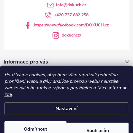
t
info
@
dokuch.cz
í
+420 737 882 258
https://www.facebook.com/DOKUCH.cz
dokuchcz/
Informace pro vás
Používáme cookies, abychom Vám umožnili pohodlné
DOKUCH.cz
prohlížení webu a díky analýze provozu webu neustále
zlepšovali jeho funkce, výkon a použitelnost.
Více informací
zde
.
Recepty
Nastavení
Copyright 2026
DOKUCH
. Všechna práva vyhrazena.
Upravit nastavení
cookies
Odmítnout
Souhlasím