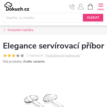
Přejít
NÁKUPNÍ
KOŠÍK
na
obsah
HLEDAT
Kompletní nabídka
Elegance servírovací příbor
Podrobnosti hodnocení
1 hodnocení
Kód produktu:
Zvolte variantu