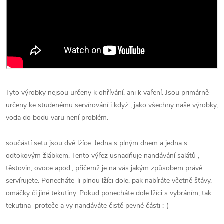
Tyto výrobky nejsou určeny k ohřívání, ani k vaření. Jsou primárně
určeny ke studenému servírování i když , jako všechny naše výrobky,
voda do bodu varu není problém.
součástí setu jsou dvě lžíce. Jedna s plným dnem a jedna s
odtokovým žlábkem. Tento výřez usnadňuje nandávání salátů ,
těstovin, ovoce apod., přičemž je na vás jakým způsobem právě
servírujete. Ponecháte-li plnou lžíci dole, pak nabíráte včetně šťávy,
omáčky či jiné tekutiny. Pokud ponecháte dole lžíci s vybráním, tak
tekutina proteče a vy nandáváte čistě pevné části :-)