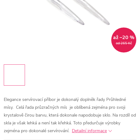
až –20 %
od 265 Kč
Elegance servírovací příbor je dokonalý doplněk řady Průhledné
mísy. Celá řada průzračných mís je oblíbená zejména pro svoji
krystalově čirou barvu, která dokonale napodobuje sklo. Na rozdíl od
skla je však lehká a není tak křehká. Toto předurčuje výrobky
zejména pro dokonalé servírování.
Detailní informace