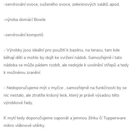
-servírování ovoce, sušeného ovoce, zeleninových salátů apod.
-výroba domácí Bowle
-servírování kompotů
- Výrobky jsou ideální pro použití k bazénu, na terasu, tam kde
běhají děti a mohlo by dojít ke svržení nádob. Samozřejmě i tato
nádoba se může pádem rozbít, ale nedojde k uvolnění střepů a tedy
k možnému zranění.
- Nedoporučujeme mýt v myčce , samozřejmě na funkčnosti by se
nic nestalo, ale ztratíte krásný lesk, který je právě výsadou této
výrobkové řady.
K mytí tedy doporučujeme saponát a jemnou žínku či Tupperware
mikro vláknové utěrky.