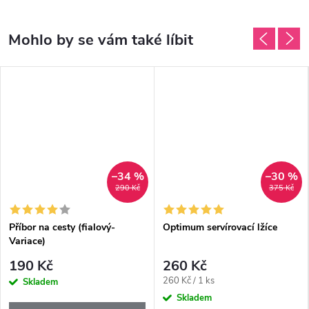
–34 %
–30 %
290 Kč
375 Kč
Příbor na cesty (fialový-
Optimum servírovací lžíce
Variace)
190 Kč
260 Kč
Měrná
260 Kč / 1 ks
Skladem
cena:
Skladem