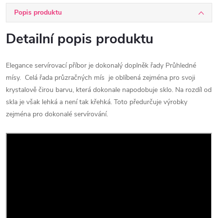
Popis produktu
Detailní popis produktu
Elegance servírovací příbor je dokonalý doplněk řady Průhledné
mísy. Celá řada průzračných mís je oblíbená zejména pro svoji
krystalově čirou barvu, která dokonale napodobuje sklo. Na rozdíl od
skla je však lehká a není tak křehká. Toto předurčuje výrobky
zejména pro dokonalé servírování.