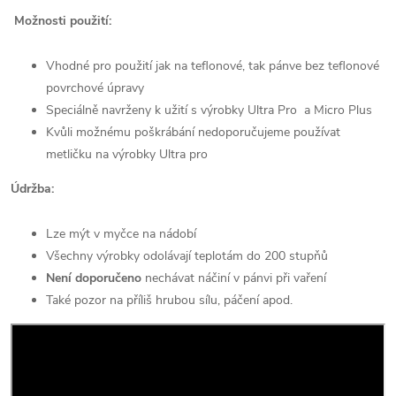
Možnosti použití:
Vhodné pro použití jak na teflonové, tak pánve bez teflonové
povrchové úpravy
Speciálně navrženy k užití s výrobky Ultra Pro a Micro Plus
Kvůli možnému poškrábání nedoporučujeme používat
metličku na výrobky Ultra pro
Údržba:
Lze mýt v myčce na nádobí
Všechny výrobky odolávají teplotám do 200 stupňů
Není doporučeno
nechávat náčiní v pánvi při vaření
Také pozor na příliš hrubou sílu, páčení apod.