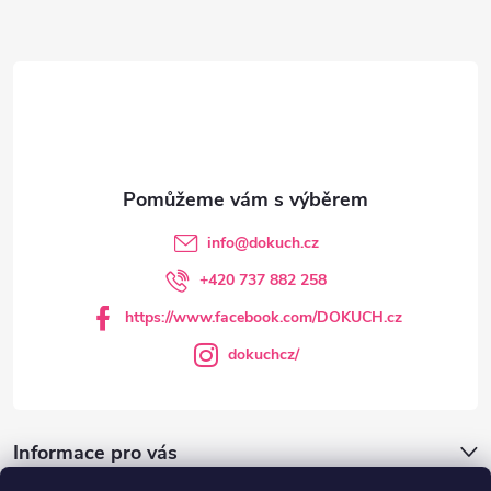
Z
á
p
a
t
info
@
dokuch.cz
í
+420 737 882 258
https://www.facebook.com/DOKUCH.cz
dokuchcz/
Informace pro vás