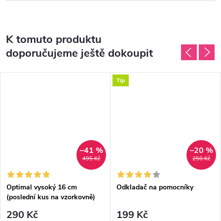
K tomuto produktu
doporučujeme ještě dokoupit
Tip
–41 %
–20 %
DARMA
495 Kč
250 Kč
Optimal vysoký 16 cm
Odkladač na pomocníky
(poslední kus na vzorkovně)
290 Kč
199 Kč