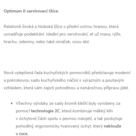
Optimum II servírovací lžíce:
Relativně široká a hluboká lžíce s přední ostrou hranou, která
usnadňuje podebírání. Ideální pro servírování, ať už masa, rýže,
hrachu, zeleniny, nebo také omáček, sosu atd.
Nová vylepšená řada kuchyňských pomocníků představuje moderní
a pokrokovou sadu kuchyňského náčiní s výrazným a poutavým
vzhledem, která vám zajistí pohodlnou a nenáročnou přípravu jídel.
Všechny výrobky ze sady kromě kleští byly vyrobeny za
pomocí
technologie 2C
, která kombinuje měkký klín
v úchytové části spolu s pevnou rukojetí, a tak poskytuje
pohodlný, ergonomicky tvarovaný úchyt, který
neklouže
v ruce.