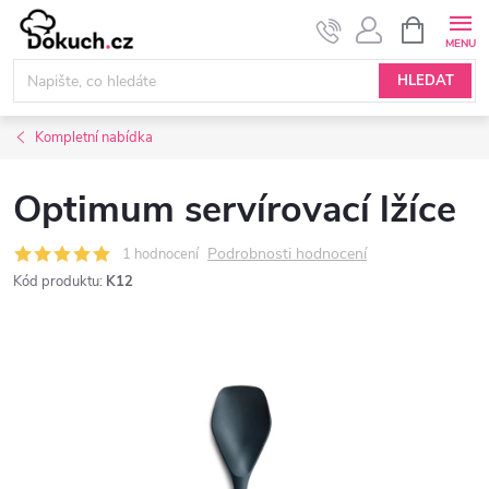
Přejít
NÁKUPNÍ
KOŠÍK
na
obsah
HLEDAT
Kompletní nabídka
Optimum servírovací lžíce
Podrobnosti hodnocení
1 hodnocení
Kód produktu:
K12