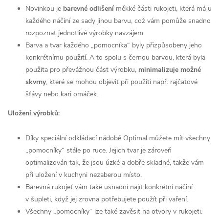
Novinkou je
barevné odlišení
měkké části rukojeti, která má u
každého náčiní ze sady jinou barvu, což vám pomůže snadno
rozpoznat jednotlivé výrobky navzájem.
Barva a tvar každého „pomocníka“ byly přizpůsobeny jeho
konkrétnímu použití. A to spolu s černou barvou, která byla
použita pro převážnou část výrobku,
minimalizuje možné
skvrny
, které se mohou objevit při použití např. rajčatové
šťávy nebo kari omáček.
Uložení výrobků:
Díky speciální odkládací nádobě Optimal můžete mít všechny
„pomocníky“ stále po ruce. Jejich tvar je zároveň
optimalizován tak, že jsou úzké a dobře skladné, takže vám
při uložení v kuchyni nezaberou místo.
Barevná rukojeť vám také usnadní najít konkrétní náčiní
v šupleti, když jej zrovna potřebujete použít při vaření.
Všechny „pomocníky“ lze také zavěsit na otvory v rukojeti.