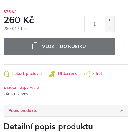
375 Kč
260 Kč
Měrná
260 Kč / 1 ks
cena:
VLOŽIT DO KOŠÍKU
Dotaz k produktu
Hlídací pes
Sdílet
Značka:
Tupperware
Záruka
:
2 roky
Popis produktu
Detailní popis produktu