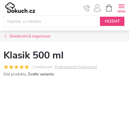
Přejít
NÁKUPNÍ
KOŠÍK
na
obsah
HLEDAT
Skladování & organizace
Klasik 500 ml
Podrobnosti hodnocení
1 hodnocení
Kód produktu:
Zvolte variantu