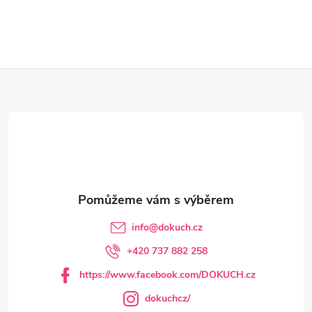
Z
á
p
a
t
info
@
dokuch.cz
í
+420 737 882 258
https://www.facebook.com/DOKUCH.cz
dokuchcz/