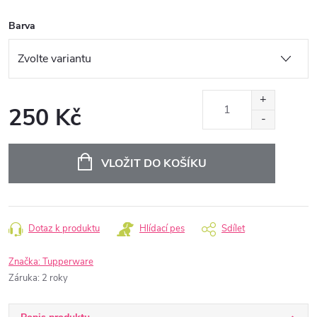
Barva
250 Kč
Měrná
cena:
VLOŽIT DO KOŠÍKU
Dotaz k produktu
Hlídací pes
Sdílet
Značka:
Tupperware
Záruka
:
2 roky