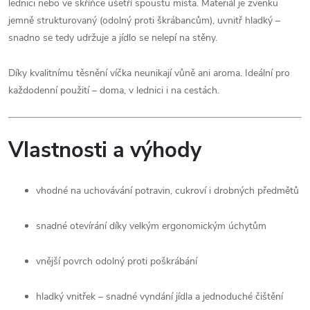
lednici nebo ve skříňce ušetří spoustu místa. Materiál je zvenku
jemně strukturovaný (odolný proti škrábancům), uvnitř hladký –
snadno se tedy udržuje a jídlo se nelepí na stěny.
Díky kvalitnímu těsnění víčka neunikají vůně ani aroma. Ideální pro
každodenní použití – doma, v lednici i na cestách.
Vlastnosti a výhody
vhodné na uchovávání potravin, cukroví i drobných předmětů
snadné otevírání díky velkým ergonomickým úchytům
vnější povrch odolný proti poškrábání
hladký vnitřek – snadné vyndání jídla a jednoduché čištění