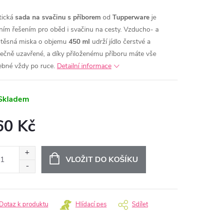
tická
sada na svačinu s příborem
od
Tupperware
je
lním řešením pro oběd i svačinu na cesty. Vzducho- a
těsná miska o objemu
450 ml
udrží jídlo čerstvé a
ečně uzavřené, a díky přiloženému příboru máte vše
ebné vždy po ruce.
Detailní informace
Skladem
60 Kč
ná
:
VLOŽIT DO KOŠÍKU
Dotaz k produktu
Hlídací pes
Sdílet