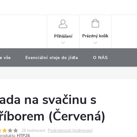
e objednávka
NÁKUPNÍ
KOŠÍK
Prázdný košík
Přihlášení
e vše
Esenciální oleje do jídla
O NÁS
Najdet
ada na svačinu s
říborem (Červená)
Podrobnosti hodnocení
26 hodnocení
produktu:
HTP26