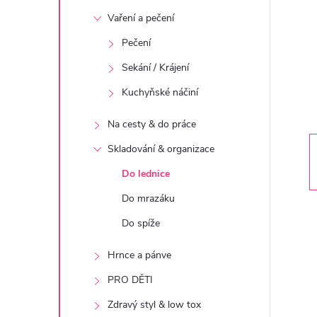
t
Vaření a pečení
r
Pečení
Sekání / Krájení
a
Kuchyňské náčiní
n
Na cesty & do práce
n
Skladování & organizace
Do lednice
í
Do mrazáku
p
Do spíže
a
Hrnce a pánve
PRO DĚTI
n
Zdravý styl & low tox