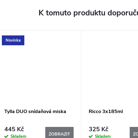
K tomuto produktu doporuču
Novinka
Tylla DUO snídaňová miska
Ricco 3x185ml
445 Kč
325 Kč
ZOBRAZIT
Z
Skladem
Skladem