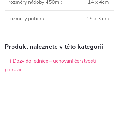
rozměry nádoby 450ml
:
14 x 4cm
rozměry příboru
:
19 x 3 cm
Produkt naleznete v této kategorii
Dózy do lednice – uchování čerstvosti
potravin