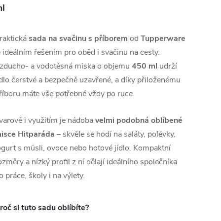
l
raktická
sada na svačinu s příborem
od
Tupperware
e ideálním řešením pro oběd i svačinu na cesty.
zducho- a vodotěsná miska o objemu
450 ml
udrží
ídlo čerstvé a bezpečně uzavřené, a díky přiloženému
říboru máte vše potřebné vždy po ruce.
varově i využitím je nádoba
velmi podobná oblíbené
isce Hitparáda
– skvěle se hodí na saláty, polévky,
ogurt s müsli, ovoce nebo hotové jídlo. Kompaktní
ozměry a nízký profil z ní dělají ideálního společníka
o práce, školy i na výlety.
roč si tuto sadu oblíbíte?