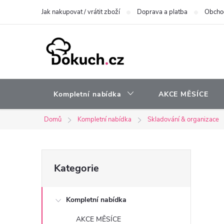
Přejít
Jak nakupovat / vrátit zboží
Doprava a platba
Obcho
na
obsah
Kompletní nabídka
AKCE MĚSÍCE
Domů
Kompletní nabídka
Skladování & organizace
P
Přeskočit
Kategorie
kategorie
o
Kompletní nabídka
s
AKCE MĚSÍCE