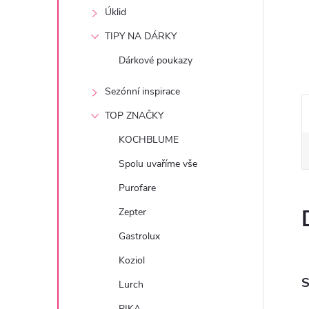
e
Úklid
TIPY NA DÁRKY
l
Dárkové poukazy
Sezónní inspirace
TOP ZNAČKY
KOCHBLUME
Spolu uvaříme vše
Purofare
Zepter
Gastrolux
Koziol
S
Lurch
PIKA