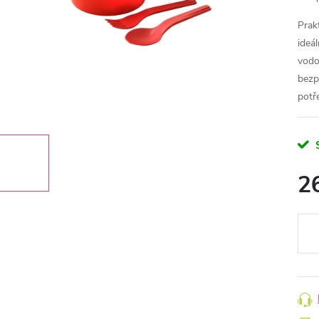
Prak
ideá
vodo
bezp
potř
2
Měr
cena