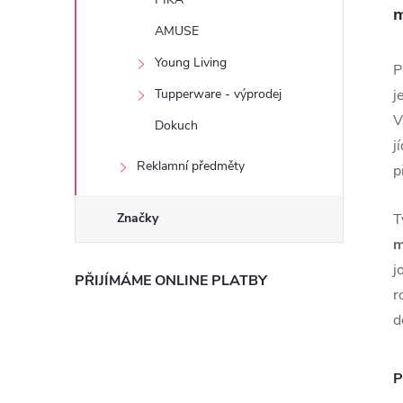
m
AMUSE
Young Living
P
Tupperware - výprodej
j
V
Dokuch
j
Reklamní předměty
p
Značky
T
m
j
PŘIJÍMÁME ONLINE PLATBY
r
d
P