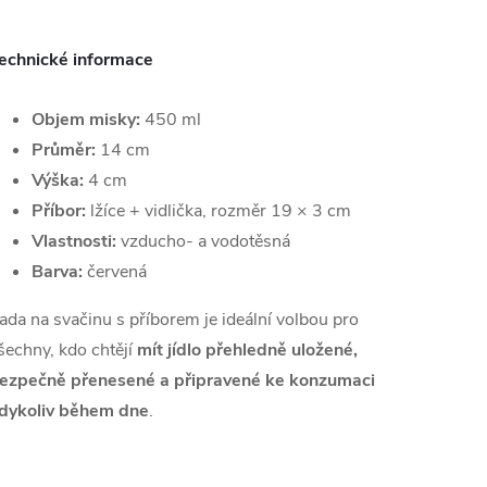
echnické informace
Objem misky:
450 ml
Průměr:
14 cm
Výška:
4 cm
Příbor:
lžíce + vidlička, rozměr 19 × 3 cm
Vlastnosti:
vzducho- a vodotěsná
Barva:
červená
ada na svačinu s příborem je ideální volbou pro
šechny, kdo chtějí
mít jídlo přehledně uložené,
ezpečně přenesené a připravené ke konzumaci
dykoliv během dne
.