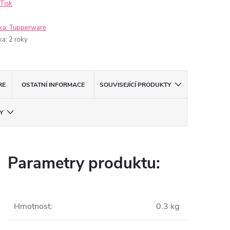
Tisk
ka:
Tupperware
ka
:
2 roky
RE
OSTATNÍ INFORMACE
SOUVISEJÍCÍ PRODUKTY
Y
Parametry produktu:
Hmotnost
:
0.3 kg