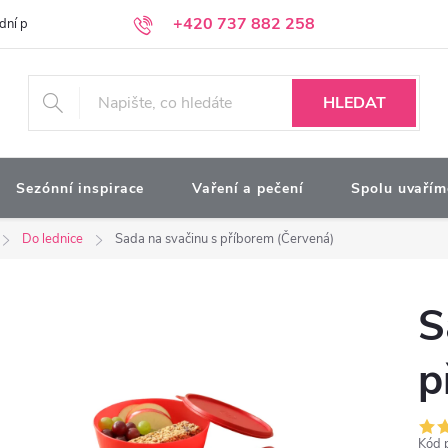
+420 737 882 258
dní podmínky
Podmínky ochrany osobních údajů
Kontakty
Moj
HLEDAT
Sezónní inspirace
Vaření a pečení
Spolu uvařím
Do lednice
Sada na svačinu s příborem (Červená)
S
p
Kód 