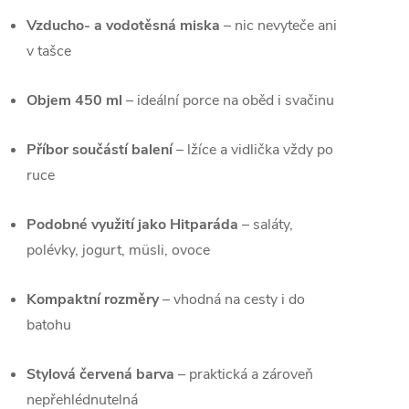
Vzducho- a vodotěsná miska
– nic nevyteče ani
v tašce
Objem 450 ml
– ideální porce na oběd i svačinu
Příbor součástí balení
– lžíce a vidlička vždy po
ruce
Podobné využití jako Hitparáda
– saláty,
polévky, jogurt, müsli, ovoce
Kompaktní rozměry
– vhodná na cesty i do
batohu
Stylová červená barva
– praktická a zároveň
nepřehlédnutelná