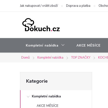
Přejít
Jak nakupovat / vrátit zboží
Doprava a platba
Obcho
na
obsah
Kompletní nabídka
AKCE MĚSÍCE
Domů
Kompletní nabídka
TOP ZNAČKY
KOCH
P
Přeskočit
Kategorie
kategorie
o
Kompletní nabídka
s
AKCE MĚSÍCE