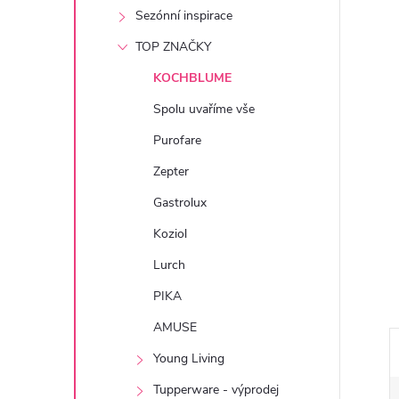
e
Sezónní inspirace
TOP ZNAČKY
l
KOCHBLUME
Spolu uvaříme vše
Purofare
Zepter
Gastrolux
Koziol
Lurch
PIKA
AMUSE
Young Living
Tupperware - výprodej