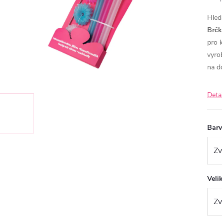
Hled
Brčk
pro 
vyro
na d
Deta
Bar
Veli