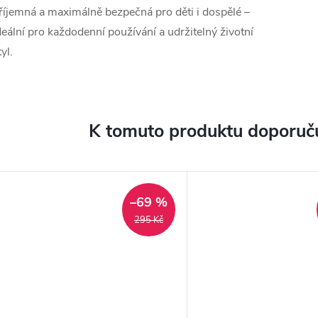
říjemná a maximálně bezpečná pro děti i dospělé –
deální pro každodenní používání a udržitelný životní
tyl.
K tomuto produktu doporuču
–69 %
295 Kč