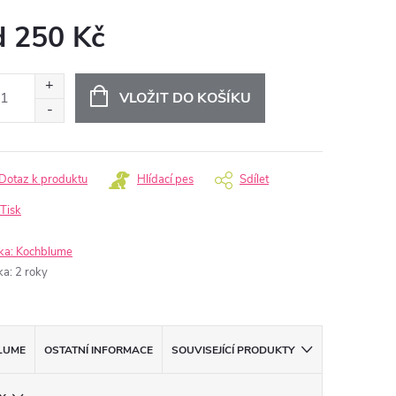
d
250 Kč
ná
:
VLOŽIT DO KOŠÍKU
Dotaz k produktu
Hlídací pes
Sdílet
Tisk
ka:
Kochblume
ka
:
2 roky
LUME
OSTATNÍ INFORMACE
SOUVISEJÍCÍ PRODUKTY