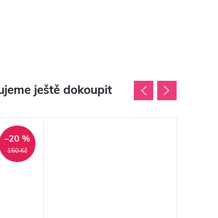
jeme ještě dokoupit
–20 %
150 Kč