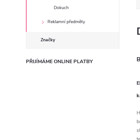
Dokuch
Reklamní předměty
Značky
B
PŘIJÍMÁME ONLINE PLATBY
E
k
H
b
s
t