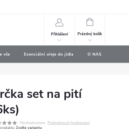
e objednávka
NÁKUPNÍ
KOŠÍK
Prázdný košík
Přihlášení
e vše
Esenciální oleje do jídla
O NÁS
Najdet
rčka set na pití
6ks)
Podrobnosti hodnocení
Neohodnoceno
produktu:
Zvolte variantu