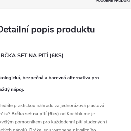
PODOBNÉ PRODUKT
Detailní popis produktu
RČKA SET NA PITÍ (6KS)
kologická, bezpečná a barevná alternativa pro
aždý nápoj.
ledáte praktickou náhradu za jednorázová plastová
rčka?
Brčka set na pití (6ks)
od Kochblume je
kvělým pomocníkem pro každodenní pití studených i
eplých nápojů. Brčka jsou vyrobena z kvalitního