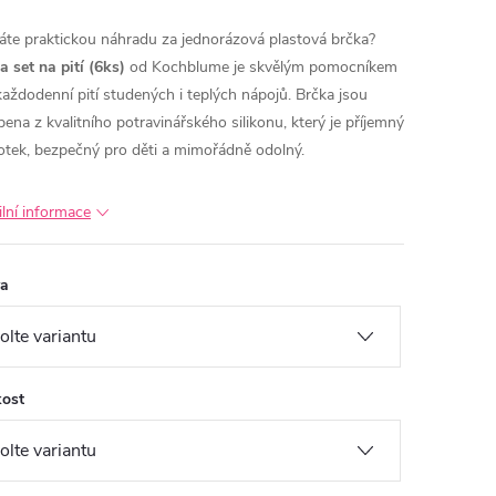
áte praktickou náhradu za jednorázová plastová brčka?
a set na pití (6ks)
od Kochblume je skvělým pomocníkem
každodenní pití studených i teplých nápojů. Brčka jsou
bena z kvalitního potravinářského silikonu, který je příjemný
otek, bezpečný pro děti a mimořádně odolný.
ilní informace
va
kost