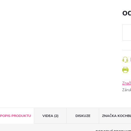
o
Měr
cena
Znač
Záru
POPIS PRODUKTU
VIDEA (2)
DISKUZE
ZNAČKA
KOCHB