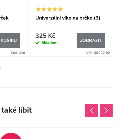
rček
Univerzální víko na brčko (3)
ECO ces
(ČERNÁ
325 Kč
300 K
 KOŠÍKU
ZOBRAZIT
Skladem
Sklad
Kód:
C40
Kód:
30022.02