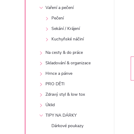
t
Vaření a pečení
r
Pečení
Sekání / Krájení
a
Kuchyňské náčiní
n
Na cesty & do práce
n
Skladování & organizace
Hrnce a pánve
í
PRO DĚTI
p
Zdravý styl & low tox
Úklid
a
TIPY NA DÁRKY
n
Dárkové poukazy