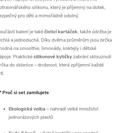
otravinářského silikonu, který je příjemný na dotek,
ezpečný pro děti a mimořádně odolný.
oučástí balení je také
čisticí kartáček
, takže údržba je
ychlá a jednoduchá. Díky dvěma průměrům jsou brčka
hodná na smoothie, limonády, koktejly i dětské
ápoje. Praktické
silikonové kytičky
zabrání sklouznutí
rčka do sklenice – drobnost, která zpříjemní každé
tí.
️ Proč si set zamilujete
Ekologická volba
– nahradí velké množství
jednorázových plastů