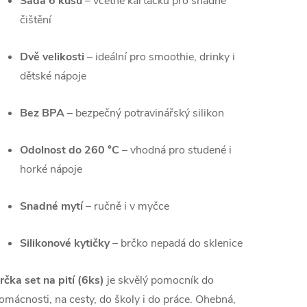
Sada 6 kusů
– včetně kartáčku pro snadné
čištění
Dvě velikosti
– ideální pro smoothie, drinky i
dětské nápoje
Bez BPA
– bezpečný potravinářský silikon
Odolnost do 260 °C
– vhodná pro studené i
horké nápoje
Snadné mytí
– ručně i v myčce
Silikonové kytičky
– brčko nepadá do sklenice
rčka set na pití (6ks)
je skvělý pomocník do
omácnosti, na cesty, do školy i do práce. Ohebná,