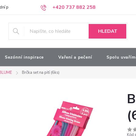
+420 737 882 258
dní podmínky
Podmínky ochrany osobních údajů
Kontakty
Moj
HLEDAT
Sezónní inspirace
Vaření a pečení
Spolu uvařím
BLUME
Brčka set na pití (6ks)
B
(
Kód 