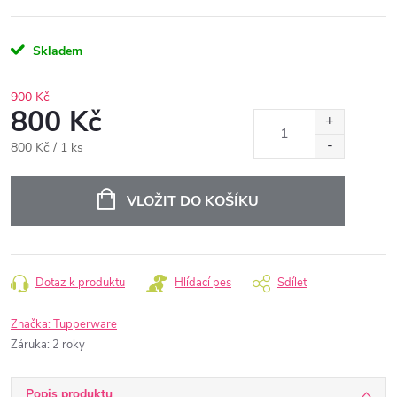
Skladem
900 Kč
800 Kč
Měrná
800 Kč / 1 ks
cena:
VLOŽIT DO KOŠÍKU
Dotaz k produktu
Hlídací pes
Sdílet
Značka:
Tupperware
Záruka
:
2 roky
Popis produktu