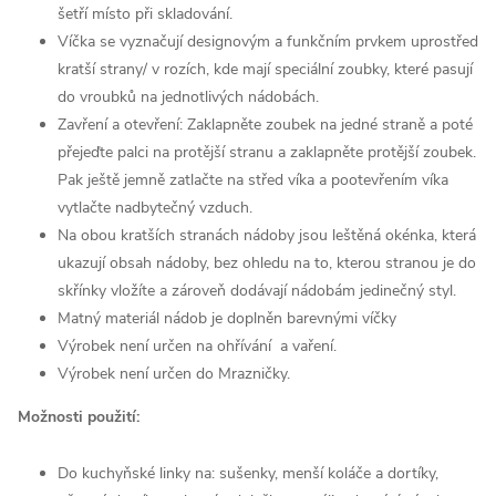
šetří místo při skladování.
Víčka se vyznačují designovým a funkčním prvkem uprostřed
kratší strany/ v rozích, kde mají speciální zoubky, které pasují
do vroubků na jednotlivých nádobách.
Zavření a otevření: Zaklapněte zoubek na jedné straně a poté
přejeďte palci na protější stranu a zaklapněte protější zoubek.
Pak ještě jemně zatlačte na střed víka a pootevřením víka
vytlačte nadbytečný vzduch.
Na obou kratších stranách nádoby jsou leštěná okénka, která
ukazují obsah nádoby, bez ohledu na to, kterou stranou je do
skřínky vložíte a zároveň dodávají nádobám jedinečný styl.
Matný materiál nádob je doplněn barevnými víčky
Výrobek není určen na ohřívání a vaření.
Výrobek není určen do Mrazničky.
Možnosti použití:
Do kuchyňské linky na: sušenky, menší koláče a dortíky,