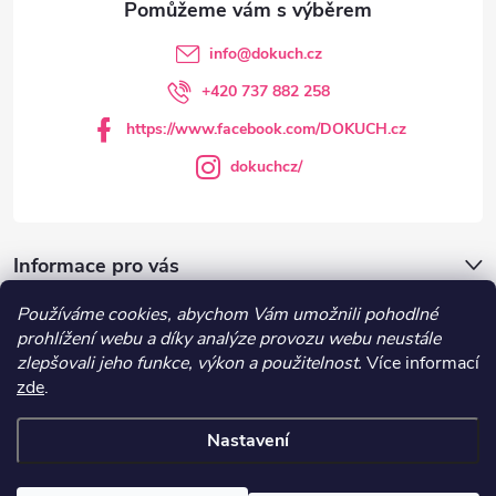
t
info
@
dokuch.cz
í
+420 737 882 258
https://www.facebook.com/DOKUCH.cz
dokuchcz/
Informace pro vás
Používáme cookies, abychom Vám umožnili pohodlné
DOKUCH.cz
prohlížení webu a díky analýze provozu webu neustále
zlepšovali jeho funkce, výkon a použitelnost.
Více informací
zde
.
Recepty
Nastavení
Copyright 2026
DOKUCH
. Všechna práva vyhrazena.
Upravit nastavení
cookies