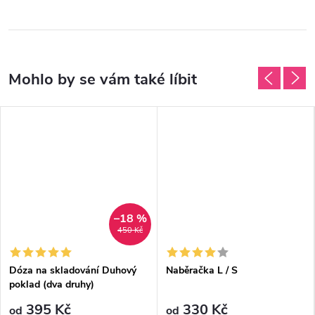
–18 %
450 Kč
Dóza na skladování Duhový
Naběračka L / S
poklad (dva druhy)
395 Kč
330 Kč
od
od