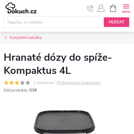
Přejít
NÁKUPNÍ
KOŠÍK
na
obsah
HLEDAT
Kompletní nabídka
Hranaté dózy do spíže-
Kompaktus 4L
Podrobnosti hodnocení
1 hodnocení
Kód produktu:
O38