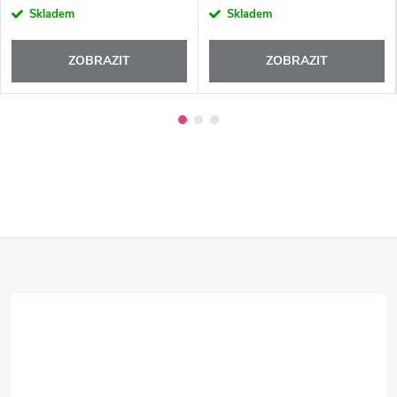
Skladem
Skladem
ZOBRAZIT
ZOBRAZIT
Z
á
p
a