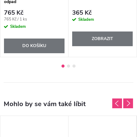
odpad
765 Kč
365 Kč
Měrná
765 Kč / 1 ks
Skladem
cena:
Skladem
ZOBRAZIT
DO KOŠÍKU