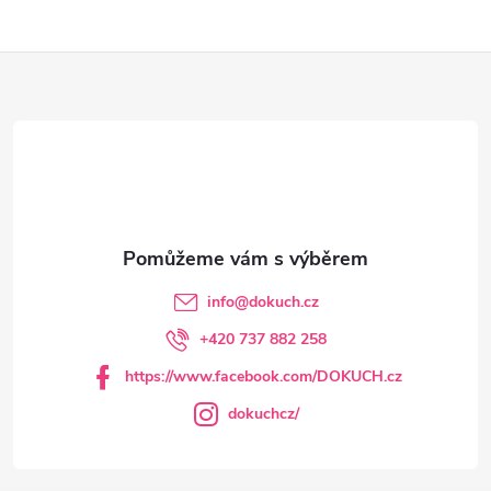
Z
á
p
a
t
info
@
dokuch.cz
í
+420 737 882 258
https://www.facebook.com/DOKUCH.cz
dokuchcz/