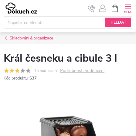
Přejít
NÁKUPNÍ
KOŠÍK
na
obsah
HLEDAT
Skladování & organizace
Král česneku a cibule 3 l
Podrobnosti hodnocení
15 hodnocení
Kód produktu:
S37