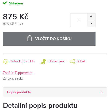
Skladem
875 Kč
Měrná
875 Kč / 1 ks
cena:
VLOŽIT DO KOŠÍKU
Dotaz k produktu
Hlídací pes
Sdílet
Značka:
Tupperware
Záruka
:
2 roky
Popis produktu
Detailní popis produktu