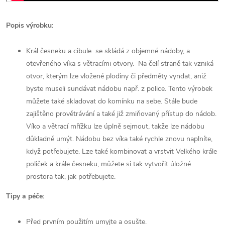
Popis výrobku:
Král česneku a cibule se skládá z objemné nádoby, a
otevřeného víka s větracími otvory. Na čelí straně tak vzniká
otvor, kterým lze vložené plodiny či předměty vyndat, aniž
byste museli sundávat nádobu např. z police. Tento výrobek
můžete také skladovat do komínku na sebe. Stále bude
zajištěno provětrávání a také již zmiňovaný přístup do nádob.
Víko a větrací mřížku lze úplně sejmout, takže lze nádobu
důkladně umýt. Nádobu bez víka také rychle znovu naplníte,
když potřebujete. Lze také kombinovat a vrstvit Velkého krále
poliček a krále česneku, můžete si tak vytvořit úložné
prostora tak, jak potřebujete.
Tipy a péče:
Před prvním použitím umyjte a osušte.