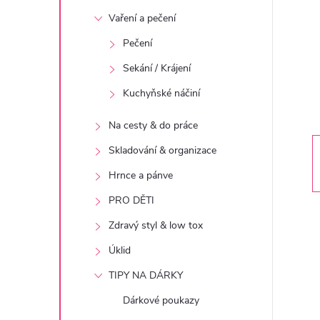
t
Vaření a pečení
r
Pečení
Sekání / Krájení
a
Kuchyňské náčiní
n
Na cesty & do práce
n
Skladování & organizace
Hrnce a pánve
í
PRO DĚTI
p
Zdravý styl & low tox
Úklid
a
TIPY NA DÁRKY
n
Dárkové poukazy