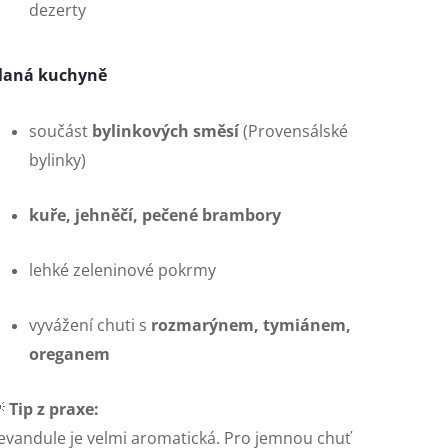
dezerty
laná kuchyně
součást
bylinkových směsí
(Provensálské
bylinky)
kuře, jehněčí, pečené brambory
lehké zeleninové pokrmy
vyvážení chuti s
rozmarýnem, tymiánem,
oreganem

Tip z praxe:
evandule je velmi aromatická. Pro jemnou chuť