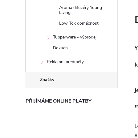
Aroma difuzéry Young
Living
Low Tox domácnost
Tupperware - výprodej
Y
Dokuch
Reklamní předměty
l
Značky
J
PŘIJÍMÁME ONLINE PLATBY
m
L
v