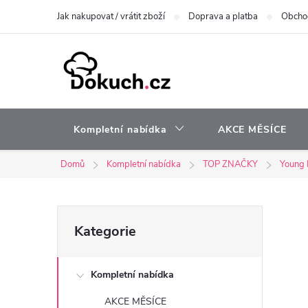
Přejít
Jak nakupovat / vrátit zboží
Doprava a platba
Obcho
na
obsah
Kompletní nabídka
AKCE MĚSÍCE
Domů
Kompletní nabídka
TOP ZNAČKY
Young 
P
Přeskočit
Kategorie
kategorie
o
Kompletní nabídka
s
AKCE MĚSÍCE