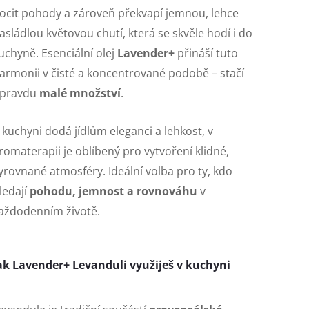
ocit pohody a zároveň překvapí jemnou, lehce
asládlou květovou chutí, která se skvěle hodí i do
uchyně. Esenciální olej
Lavender+
přináší tuto
armonii v čisté a koncentrované podobě – stačí
pravdu
malé množství
.
 kuchyni dodá jídlům eleganci a lehkost, v
romaterapii je oblíbený pro vytvoření klidné,
yrovnané atmosféry. Ideální volba pro ty, kdo
ledají
pohodu, jemnost a rovnováhu
v
aždodenním životě.
ak Lavender+ Levanduli využiješ v kuchyni