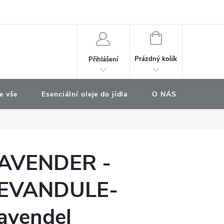
e objednávka
NÁKUPNÍ
KOŠÍK
Prázdný košík
Přihlášení
e vše
Esenciální oleje do jídla
O NÁS
Najdet
AVENDER -
EVANDULE-
avendel