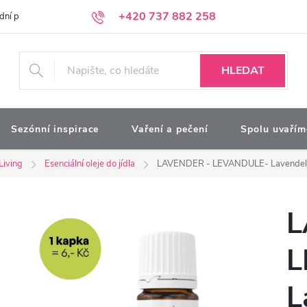
+420 737 882 258
dní podmínky
Podmínky ochrany osobních údajů
Kontakty
Moj
HLEDAT
Sezónní inspirace
Vaření a pečení
Spolu uvařím
Living
Esenciální oleje do jídla
LAVENDER - LEVANDULE- Lavendel
L
L
L