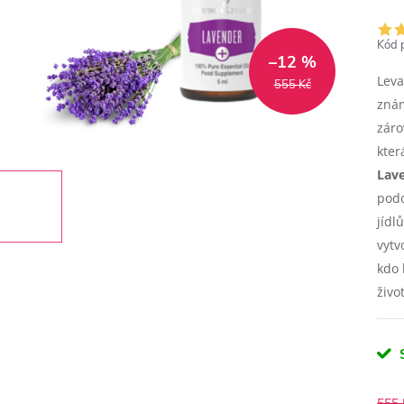
Kód 
–12 %
Leva
555 Kč
znám
záro
kter
Lav
podo
jídl
vytv
kdo 
živo
555 