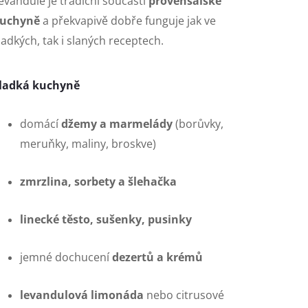
evandule je tradiční součástí
provensálské
uchyně
a překvapivě dobře funguje jak ve
ladkých, tak i slaných receptech.
ladká kuchyně
domácí
džemy a marmelády
(borůvky,
meruňky, maliny, broskve)
zmrzlina, sorbety a šlehačka
linecké těsto, sušenky, pusinky
jemné dochucení
dezertů a krémů
levandulová limonáda
nebo citrusové