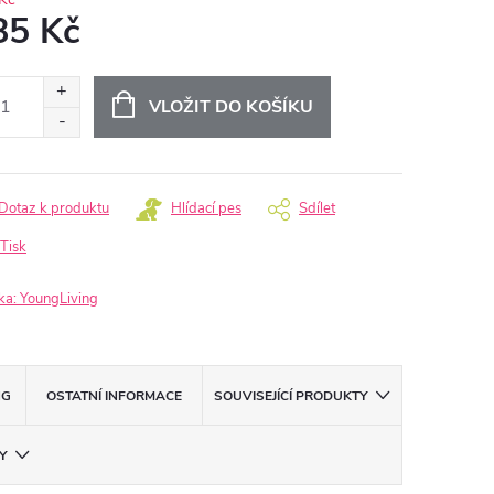
85 Kč
ná
:
VLOŽIT DO KOŠÍKU
Dotaz k produktu
Hlídací pes
Sdílet
Tisk
ka:
YoungLiving
NG
OSTATNÍ INFORMACE
SOUVISEJÍCÍ PRODUKTY
Y