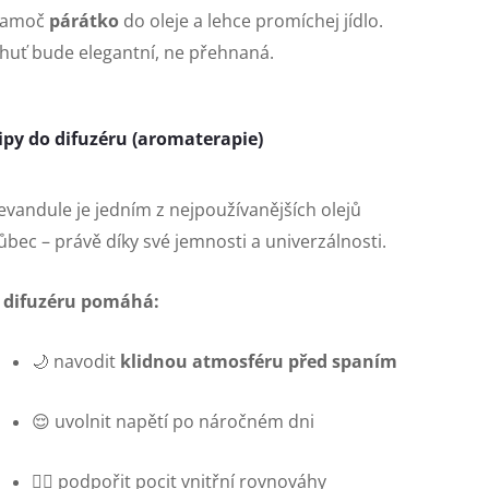
namoč
párátko
do oleje a lehce promíchej jídlo.
huť bude elegantní, ne přehnaná.
ipy do difuzéru (aromaterapie)
evandule je jedním z nejpoužívanějších olejů
ůbec – právě díky své jemnosti a univerzálnosti.
 difuzéru pomáhá:
🌙 navodit
klidnou atmosféru před spaním
😌 uvolnit napětí po náročném dni
🧘‍♀️ podpořit pocit vnitřní rovnováhy