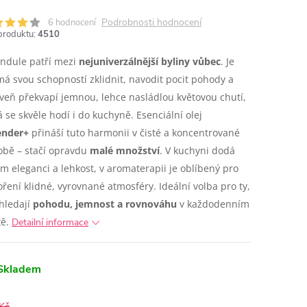
Podrobnosti hodnocení
6 hodnocení
produktu:
4510
ndule patří mezi
nejuniverzálnější byliny vůbec
. Je
á svou schopností zklidnit, navodit pocit pohody a
veň překvapí jemnou, lehce nasládlou květovou chutí,
á se skvěle hodí i do kuchyně. Esenciální olej
ender+
přináší tuto harmonii v čisté a koncentrované
bě – stačí opravdu
malé množství
.
V kuchyni dodá
ům eleganci a lehkost, v aromaterapii je oblíbený pro
oření klidné, vyrovnané atmosféry. Ideální volba pro ty,
hledají
pohodu, jemnost a rovnováhu
v každodenním
tě.
Detailní informace
Skladem
Kč