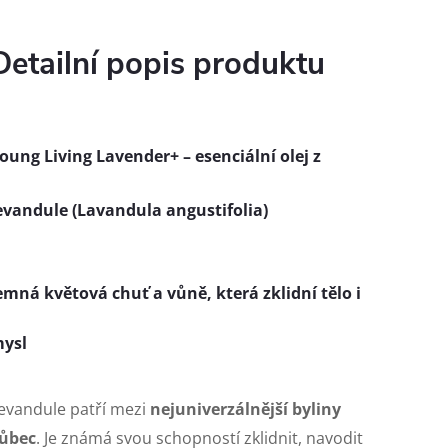
Detailní popis produktu
oung Living Lavender+ – esenciální olej z
evandule (Lavandula angustifolia)
emná květová chuť a vůně, která zklidní tělo i
ysl
evandule patří mezi
nejuniverzálnější byliny
ůbec
. Je známá svou schopností zklidnit, navodit