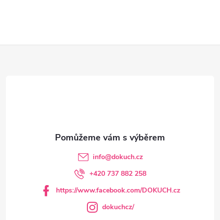
Z
á
p
a
t
info
@
dokuch.cz
í
+420 737 882 258
https://www.facebook.com/DOKUCH.cz
dokuchcz/