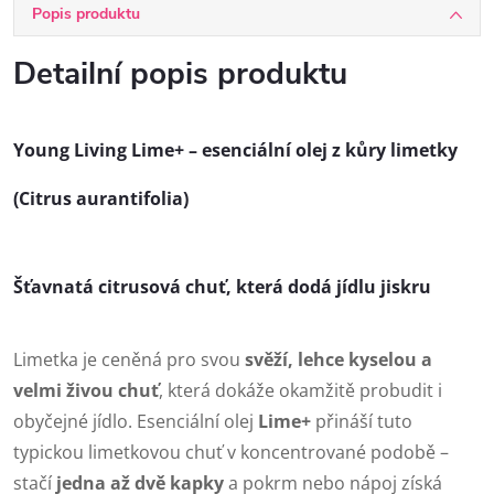
Popis produktu
Detailní popis produktu
Young Living
Lime+ – esenciální olej z kůry limetky
(Citrus aurantifolia)
Šťavnatá citrusová chuť, která dodá jídlu jiskru
Limetka je ceněná pro svou
svěží, lehce kyselou a
velmi živou chuť
, která dokáže okamžitě probudit i
obyčejné jídlo. Esenciální olej
Lime+
přináší tuto
typickou limetkovou chuť v koncentrované podobě –
stačí
jedna až dvě kapky
a pokrm nebo nápoj získá