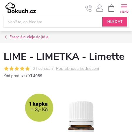
Přejít
NÁKUPNÍ
KOŠÍK
na
obsah
HLEDAT
Esenciální oleje do jídla
LIME - LIMETKA - Limette
Podrobnosti hodnocení
2 hodnocení
Kód produktu:
YL4089