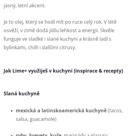
jasný, letní akcent.
Je to olej, který se hodí mít po ruce celý rok. V létě
osvěží, v zimě dodá jídlu lehkost a energii. Skvěle
funguje ve sladké i slané kuchyni a krásně ladí s
bylinkami, chilli i dalšími citrusy.
Jak Lime+ využiješ v kuchyni (inspirace & recepty)
Slaná kuchyně
mexická a latinskoamerická kuchyně
(tacos,
salsa, guacamole)
ryby, krevety, kuře
, marinády a glazury