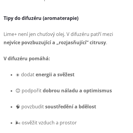
Tipy do difuzéru (aromaterapie)
Lime+ není jen chuťový olej. V difuzéru patří mezi
nejvíce povzbuzující a „rozjasňující“ citrusy
.
V difuzéru pomáhá:
☀️ dodat
energii a svěžest
😊 podpořit
dobrou náladu a optimismus
🧠 povzbudit
soustředění a bdělost
🌬️ osvěžit vzduch a prostor