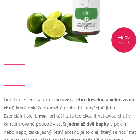
–8 %
268 Kč
Limetka je ceněná pro svou
svěží, lehce kyselou a velmi živou
chuť
, která dokáže okamžitě probudit i obyčejné jídlo.
Esenciální olej
Lime+
přináší tuto typickou limetkovou chuť v
koncentrované podobě – stačí
jedna až dvě kapky
a pokrm
nebo nápoj získá jasný, letní akcent.
Je to olej, který se hodí mít