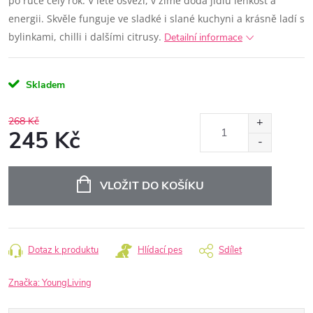
po ruce celý rok. V létě osvěží, v zimě dodá jídlu lehkost a
energii. Skvěle funguje ve sladké i slané kuchyni a krásně ladí s
bylinkami, chilli i dalšími citrusy.
Detailní informace
Skladem
268 Kč
245 Kč
Měrná
cena:
VLOŽIT DO KOŠÍKU
Dotaz k produktu
Hlídací pes
Sdílet
Značka:
YoungLiving