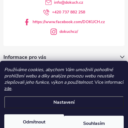
t
info
@
dokuch.cz
í
+420 737 882 258
https://www.facebook.com/DOKUCH.cz
dokuchcz/
Informace pro vás
Používáme cookies, abychom Vám umožnili pohodlné
DOKUCH.cz
prohlížení webu a díky analýze provozu webu neustále
zlepšovali jeho funkce, výkon a použitelnost.
Více informací
zde
.
Recepty
Nastavení
Copyright 2026
DOKUCH
. Všechna práva vyhrazena.
Upravit nastavení
cookies
Odmítnout
Souhlasím
Vytvořil Shoptet