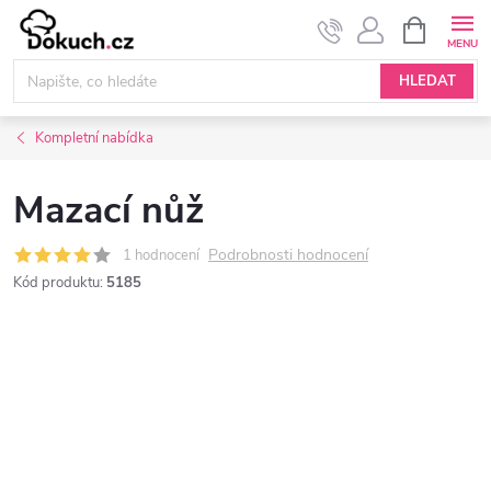
Přejít
NÁKUPNÍ
KOŠÍK
na
obsah
HLEDAT
Kompletní nabídka
Mazací nůž
Podrobnosti hodnocení
1 hodnocení
Kód produktu:
5185