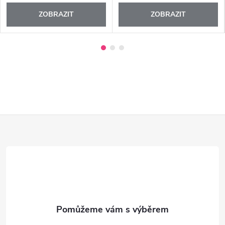
ZOBRAZIT
ZOBRAZIT
Z
á
p
a