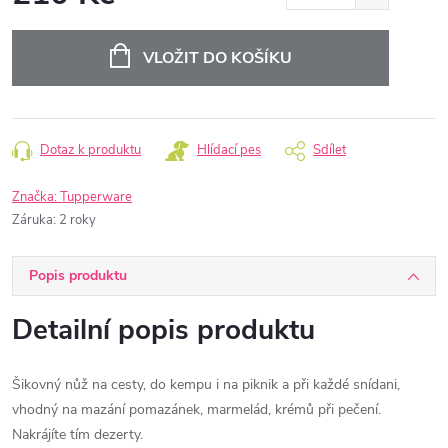
Měrná
cena:
VLOŽIT DO KOŠÍKU
Dotaz k produktu
Hlídací pes
Sdílet
Značka:
Tupperware
Záruka
:
2 roky
Popis produktu
Detailní popis produktu
Šikovný nůž na cesty, do kempu i na piknik a při každé snídani,
vhodný na mazání pomazánek, marmelád, krémů při pečení.
Nakrájíte tím dezerty.