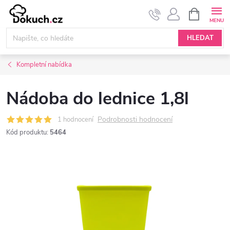
Přejít
NÁKUPNÍ
KOŠÍK
na
obsah
HLEDAT
Kompletní nabídka
Nádoba do lednice 1,8l
Podrobnosti hodnocení
1 hodnocení
Kód produktu:
5464