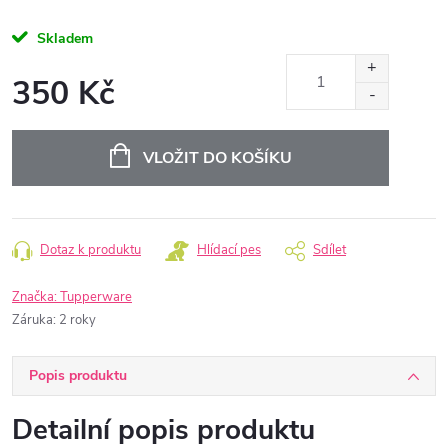
Skladem
350 Kč
Měrná
cena:
VLOŽIT DO KOŠÍKU
Dotaz k produktu
Hlídací pes
Sdílet
Značka:
Tupperware
Záruka
:
2 roky
Popis produktu
Detailní popis produktu