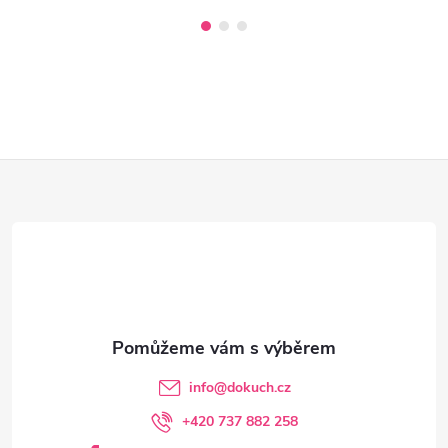
Z
á
p
a
t
info
@
dokuch.cz
í
+420 737 882 258