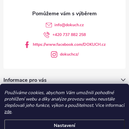
a
t
info
@
dokuch.cz
í
+420 737 882 258
https://www.facebook.com/DOKUCH.cz
dokuchcz/
Informace pro vás
Používáme cookies, abychom Vám umožnili pohodlné
DOKUCH.cz
prohlížení webu a díky analýze provozu webu neustále
zlepšovali jeho funkce, výkon a použitelnost.
Více informací
zde
.
Recepty
Nastavení