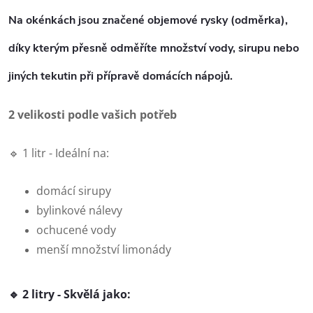
Na okénkách jsou
značené objemové rysky (odměrka)
,
díky kterým přesně odměříte množství vody, sirupu nebo
jiných tekutin při přípravě domácích nápojů.
2 velikosti podle vašich potřeb
🔹 1 litr -
Ideální na:
domácí sirupy
bylinkové nálevy
ochucené vody
menší množství limonády
🔹 2 litry -
Skvělá jako: