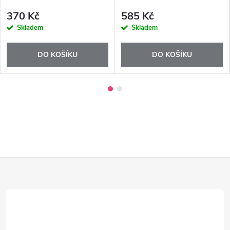
370 Kč
585 Kč
Skladem
Skladem
DO KOŠÍKU
DO KOŠÍKU
Z
á
p