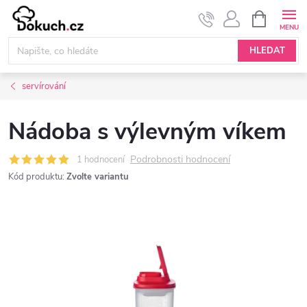
Přejít
NÁKUPNÍ
KOŠÍK
na
obsah
HLEDAT
servírování
Nádoba s výlevným víkem
Podrobnosti hodnocení
1 hodnocení
Kód produktu:
Zvolte variantu