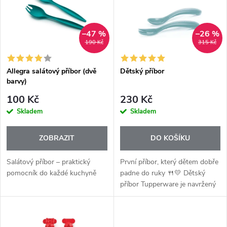
e
p
Abecedně
n
i
–47 %
–26 %
190 Kč
315 Kč
í
s
p
Allegra salátový příbor (dvě
Dětský příbor
barvy)
p
r
100 Kč
230 Kč
r
Skladem
Skladem
o
o
ZOBRAZIT
DO KOŠÍKU
d
d
Salátový příbor – praktický
První příbor, který dětem dobře
u
pomocník do každé kuchyně
padne do ruky 🍴💛 Dětský
příbor Tupperware je navržený
u
speciálně pro malé strávníky,
k
kteří se učí samostatně jíst.
k
Díky mohutnějšímu držátku se...