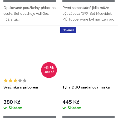
Opakovaně použitelný příbor na
První samostatné jídlo může
cesty. Set obsahuje vidličku,
být zábava 🐻💛 Set Medvídek
nůž a lžíci.
PÚ Tupperware byl navržen pro
malé strávníky, kteří objevují
Novinka
radost z vlastního stolování.
Veselý dětský design, kvalitní...
–5 %
400 Kč
Svačinka s přiborem
Tylla DUO snídaňová miska
380 Kč
445 Kč
Skladem
Skladem