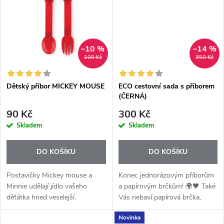
t
t
ů
ů
–10 %
–14 %
100 Kč
350 Kč
Dětský příbor MICKEY MOUSE
ECO cestovní sada s příborem
(ČERNÁ)
90 Kč
300 Kč
Skladem
Skladem
DO KOŠÍKU
DO KOŠÍKU
Postavičky Mickey mouse a
Konec jednorázovým příborům
Minnie udělají jídlo vašeho
a papírovým brčkům! 🌍🖤 Také
děťátka hned veselejší.
Vás nebaví papírová brčka,
která po chvíli změknou? Nebo
Novinka
dřevěné příbory, ze kterých