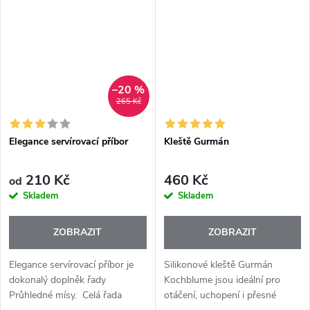
doslova „mrazí“? Pak je ECO...
–20 %
265 Kč
Elegance servírovací příbor
Kleště Gurmán
210 Kč
460 Kč
od
Skladem
Skladem
ZOBRAZIT
ZOBRAZIT
Elegance servírovací příbor je
Silikonové kleště Gurmán
dokonalý doplněk řady
Kochblume jsou ideální pro
Průhledné mísy. Celá řada
otáčení, uchopení i přesné