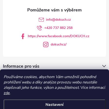
a
í
t
p
info
@
dokuch.cz
r
í
+420 737 882 258
v
https://www.facebook.com/DOKUCH.cz
k
dokuchcz/
y
v
Informace pro vás
ý
Používáme cookies, abychom Vám umožnili pohodlné
DOKUCH.cz
prohlížení webu a díky analýze provozu webu neustále
p
zlepšovali jeho funkce, výkon a použitelnost.
Více informací
i
zde
.
Recepty
s
Nastavení