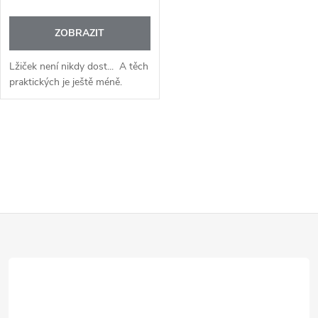
ZOBRAZIT
Lžiček není nikdy dost... A těch
praktických je ještě méně.
O
v
l
Z
á
d
á
a
p
c