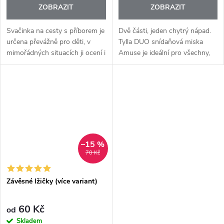
ZOBRAZIT
ZOBRAZIT
Svačinka na cesty s příborem je
Dvě části, jeden chytrý nápad.
určena převážně pro děti, v
Tylla DUO snídaňová miska
mimořádných situacích ji ocení i
Amuse je ideální pro všechny,
každý dospělý. Sada je
kteří chtějí mít jídlo přehledně
praktická do auta, do kabelky,
oddělené až do poslední chvíle.
pod kočár, zkrátka na...
Díky kompaktnímu tvaru...
–15 %
70 Kč
Závěsné lžičky (více variant)
60 Kč
od
Skladem