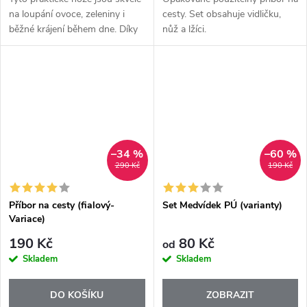
na loupání ovoce, zeleniny i
cesty. Set obsahuje vidličku,
běžné krájení během dne. Díky
nůž a lžíci.
kompaktní velikosti se výborně
drží a umožňují pohodlnou a
přesnou práci kdykoliv....
–34 %
–60 %
290 Kč
190 Kč
Příbor na cesty (fialový-
Set Medvídek PÚ (varianty)
Variace)
190 Kč
80 Kč
od
Skladem
Skladem
DO KOŠÍKU
ZOBRAZIT