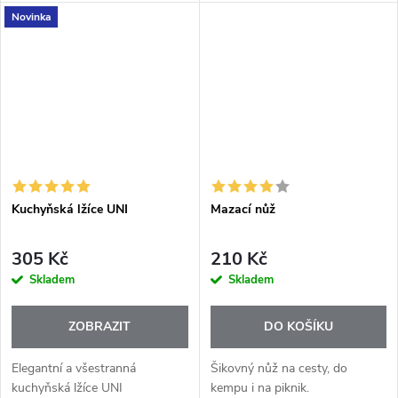
průzračných mís je oblíbená
servírování. Ať už připravujete
Novinka
zejména pro svoji krystalově
šťavnatý steak, zeleninu na
čirou barvu, která dokonale...
grilu, klobásy nebo čerstvý
salát,...
Kuchyňská lžíce UNI
Mazací nůž
305 Kč
210 Kč
Skladem
Skladem
ZOBRAZIT
DO KOŠÍKU
Elegantní a všestranná
Šikovný nůž na cesty, do
kuchyňská lžíce UNI
kempu i na piknik.