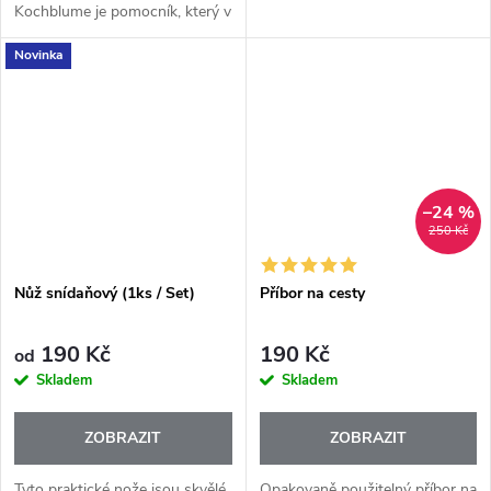
Kochblume je pomocník, který v
kuchyni nikdy neodpočívá.
Novinka
Skvěle slouží při míchání,
servírování, dochucování i
přípravě salátů nebo...
–24 %
250 Kč
Nůž snídaňový (1ks / Set)
Příbor na cesty
190 Kč
190 Kč
od
Skladem
Skladem
ZOBRAZIT
ZOBRAZIT
Tyto praktické nože jsou skvělé
Opakovaně použitelný příbor na