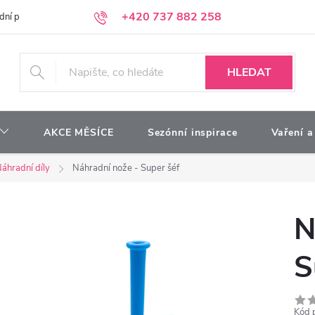
+420 737 882 258
dní podmínky
Podmínky ochrany osobních údajů
Kontakty
Moj
HLEDAT
AKCE MĚSÍCE
Sezónní inspirace
Vaření a
áhradní díly
Náhradní nože - Super šéf
N
S
Kód 