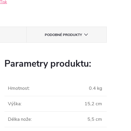
Tisk
PODOBNÉ PRODUKTY
Parametry produktu:
Hmotnost
:
0.4 kg
Výška
:
15,2 cm
Délka nože
:
5,5 cm