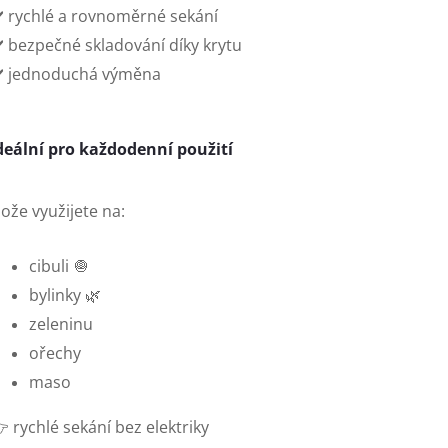
️ rychlé a rovnoměrné sekání
️ bezpečné skladování díky krytu
️ jednoduchá výměna
deální pro každodenní použití
ože využijete na:
cibuli 🧅
bylinky 🌿
zeleninu
ořechy
maso
 rychlé sekání bez elektriky