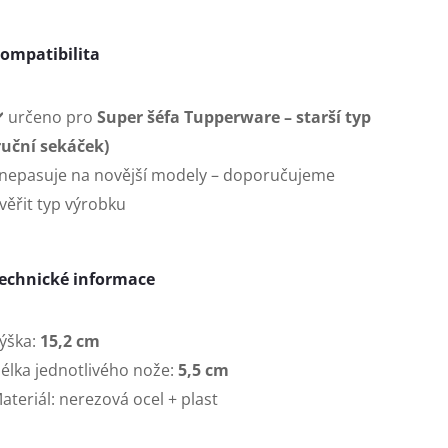
ompatibilita
️ určeno pro
Super šéfa Tupperware – starší typ
ruční sekáček)
 nepasuje na novější modely – doporučujeme
věřit typ výrobku
echnické informace
ýška:
15,2 cm
élka jednotlivého nože:
5,5 cm
ateriál: nerezová ocel + plast