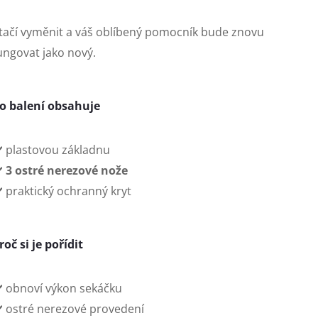
tačí vyměnit a váš oblíbený pomocník bude znovu
ungovat jako nový.
o balení obsahuje
️ plastovou základnu
️
3 ostré nerezové nože
️ praktický ochranný kryt
roč si je pořídit
️ obnoví výkon sekáčku
️ ostré nerezové provedení