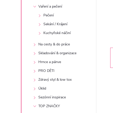
t
Vaření a pečení
r
Pečení
Sekání / Krájení
a
Kuchyňské náčiní
n
Na cesty & do práce
n
Skladování & organizace
Hrnce a pánve
í
PRO DĚTI
p
Zdravý styl & low tox
Úklid
a
Sezónní inspirace
n
TOP ZNAČKY