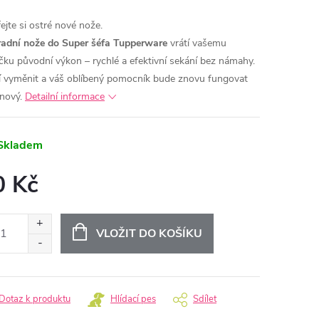
ejte si ostré nové nože.
adní nože do Super šéfa Tupperware
vrátí vašemu
čku původní výkon – rychlé a efektivní sekání bez námahy.
í vyměnit a váš oblíbený pomocník bude znovu fungovat
 nový.
Detailní informace
Skladem
0 Kč
ná
:
VLOŽIT DO KOŠÍKU
Dotaz k produktu
Hlídací pes
Sdílet