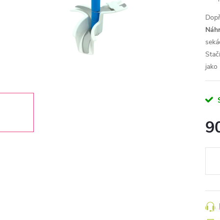
Dopř
Náhr
seká
Stač
jako
9
Měr
cena