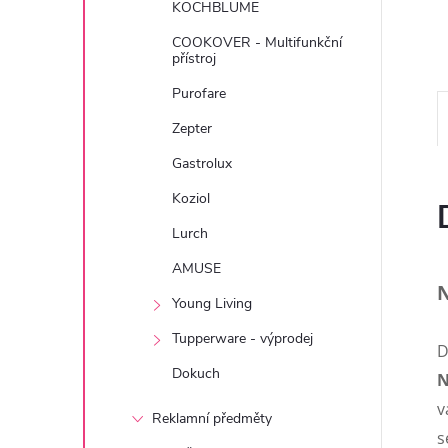
KOCHBLUME
e
COOKOVER - Multifunkční
přístroj
l
Purofare
Zepter
Gastrolux
Koziol
Lurch
AMUSE
N
Young Living
Tupperware - výprodej
D
Dokuch
N
v
Reklamní předměty
s