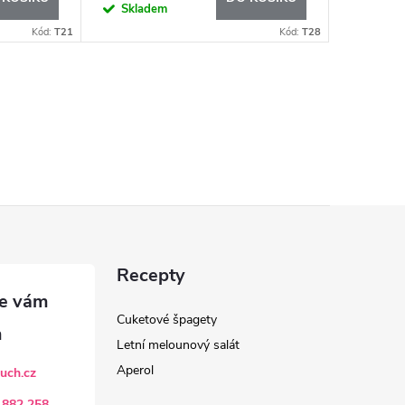
Skladem
Kód:
T21
Kód:
T28
Recepty
Cuketové špagety
Letní melounový salát
Aperol
uch.cz
 882 258