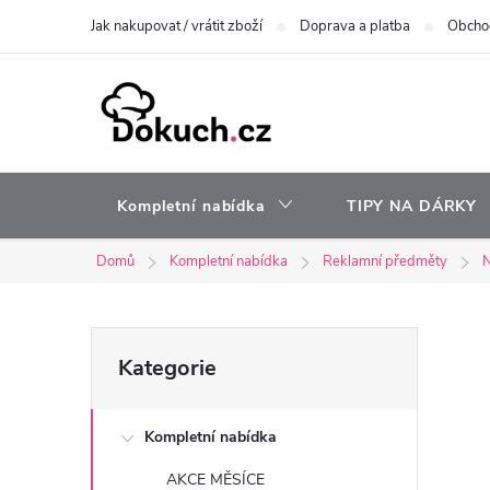
Přejít
Jak nakupovat / vrátit zboží
Doprava a platba
Obcho
na
obsah
Kompletní nabídka
TIPY NA DÁRKY
Domů
Kompletní nabídka
Reklamní předměty
N
P
Přeskočit
Kategorie
kategorie
o
Kompletní nabídka
s
AKCE MĚSÍCE