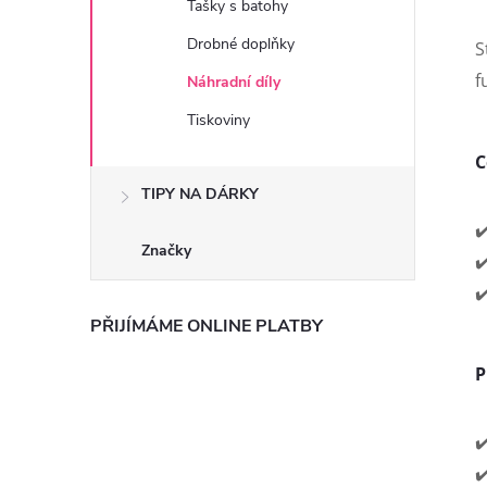
Tašky s batohy
Drobné doplňky
S
f
Náhradní díly
Tiskoviny
C
TIPY NA DÁRKY
✔
Značky
✔
✔
PŘIJÍMÁME ONLINE PLATBY
P
✔
✔