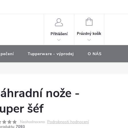
e objednávka
NÁKUPNÍ
KOŠÍK
Prázdný košík
Přihlášení
 pečení
Tupperware - výprodej
O NÁS
COOKO
áhradní nože -
uper šéf
Podrobnosti hodnocení
Neohodnoceno
produktu:
7093