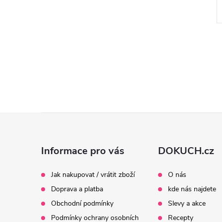
Z
á
Informace pro vás
DOKUCH.cz
p
Jak nakupovat / vrátit zboží
O nás
Doprava a platba
kde nás najdete
a
Obchodní podmínky
Slevy a akce
Podmínky ochrany osobních
Recepty