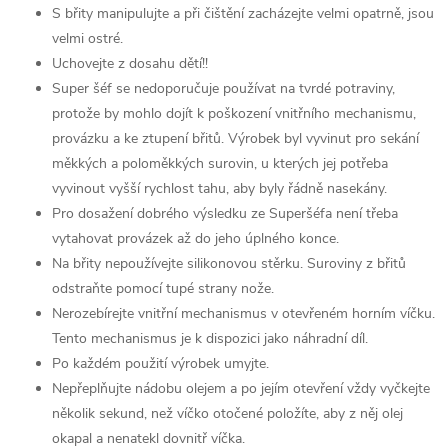
S břity manipulujte a při čištění zacházejte velmi opatrně, jsou
velmi ostré.
Uchovejte z dosahu dětí!!
Super šéf se nedoporučuje používat na tvrdé potraviny,
protože by mohlo dojít k poškození vnitřního mechanismu,
provázku a ke ztupení břitů. Výrobek byl vyvinut pro sekání
měkkých a poloměkkých surovin, u kterých jej potřeba
vyvinout vyšší rychlost tahu, aby byly řádně nasekány.
Pro dosažení dobrého výsledku ze Superšéfa není třeba
vytahovat provázek až do jeho úplného konce.
Na břity nepoužívejte silikonovou stěrku. Suroviny z břitů
odstraňte pomocí tupé strany nože.
Nerozebírejte vnitřní mechanismus v otevřeném horním víčku.
Tento mechanismus je k dispozici jako náhradní díl.
Po každém použití výrobek umyjte.
Nepřeplňujte nádobu olejem a po jejím otevření vždy vyčkejte
několik sekund, než víčko otočené položíte, aby z něj olej
okapal a nenatekl dovnitř víčka.