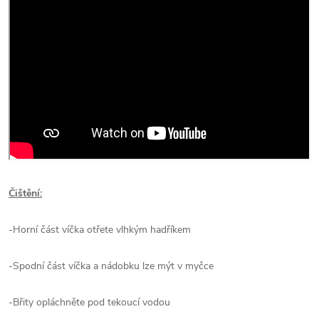
Čištění:
-Horní část víčka otřete vlhkým hadříkem
-Spodní část víčka a nádobku lze mýt v myčce
-Břity opláchněte pod tekoucí vodou