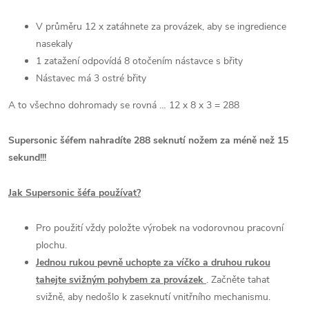
V průměru 12 x zatáhnete za provázek, aby se ingredience
nasekaly
1 zatažení odpovídá 8 otočením nástavce s břity
Nástavec má 3 ostré břity
A to všechno dohromady se rovná … 12 x 8 x 3 = 288
Supersonic šéfem nahradíte 288 seknutí nožem za méně než 15
sekund!!!
Jak Supersonic šéfa používat?
Pro použití vždy položte výrobek na vodorovnou pracovní
plochu.
Jednou rukou pevně uchopte za víčko a druhou rukou
tahejte svižným pohybem za provázek
. Začněte tahat
svižně, aby nedošlo k zaseknutí vnitřního mechanismu.