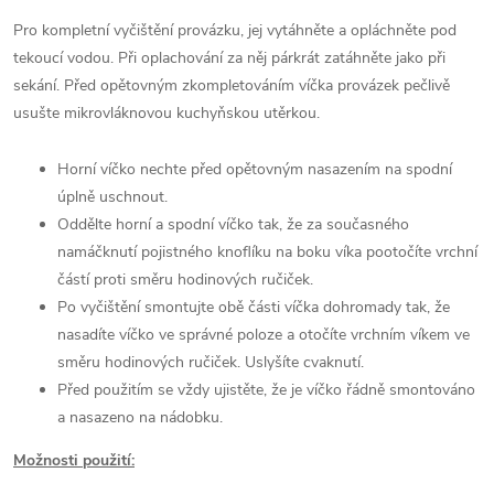
Pro kompletní vyčištění provázku, jej vytáhněte a opláchněte pod
tekoucí vodou. Při oplachování za něj párkrát zatáhněte jako při
sekání. Před opětovným zkompletováním víčka provázek pečlivě
usušte mikrovláknovou kuchyňskou utěrkou.
Horní víčko nechte před opětovným nasazením na spodní
úplně uschnout.
Oddělte horní a spodní víčko tak, že za současného
namáčknutí pojistného knoflíku na boku víka pootočíte vrchní
částí proti směru hodinových ručiček.
Po vyčištění smontujte obě části víčka dohromady tak, že
nasadíte víčko ve správné poloze a otočíte vrchním víkem ve
směru hodinových ručiček. Uslyšíte cvaknutí.
Před použitím se vždy ujistěte, že je víčko řádně smontováno
a nasazeno na nádobku.
Možnosti použití: