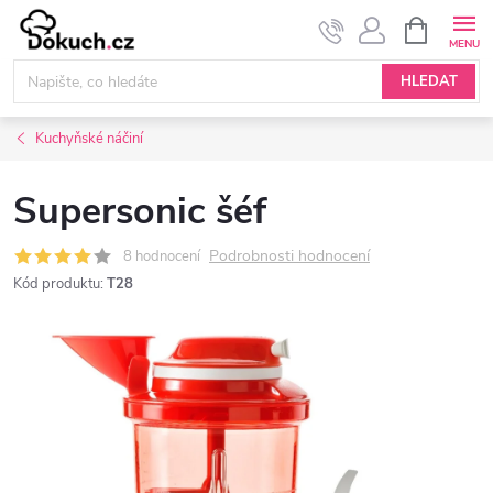
Přejít
NÁKUPNÍ
KOŠÍK
na
obsah
HLEDAT
Kuchyňské náčiní
Supersonic šéf
Podrobnosti hodnocení
8 hodnocení
Kód produktu:
T28