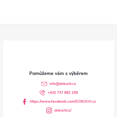
Z
á
p
a
t
info
@
dokuch.cz
í
+420 737 882 258
https://www.facebook.com/DOKUCH.cz
dokuchcz/