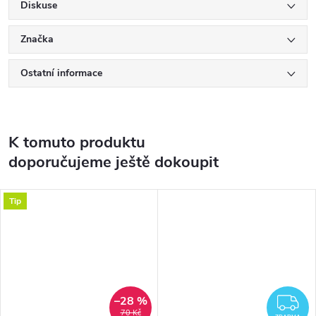
Diskuse
Značka
Ostatní informace
K tomuto produktu
doporučujeme ještě dokoupit
Tip
–28 %
Z
70 Kč