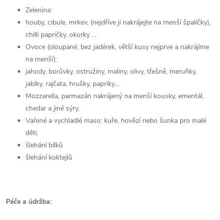
Zelenina:
houby, cibule, mrkev, (nejdříve ji nakrájejte na menší špalíčky),
chilli papričky, okurky …
Ovoce (oloupané, bez jadérek, větší kusy nejprve a nakrájíme
na menší):
jahody, borůvky, ostružiny, maliny, olivy, třešně, meruňky,
jablky, rajčata, hrušky, papriky…
Mozzarella, parmazán nakrájený na menší kousky, ementál,
chedar a jiné sýry.
Vařené a vychladlé maso: kuře, hovězí nebo šunka pro malé
děti.
šlehání bílků
šlehání koktejlů
Péče a údržba: