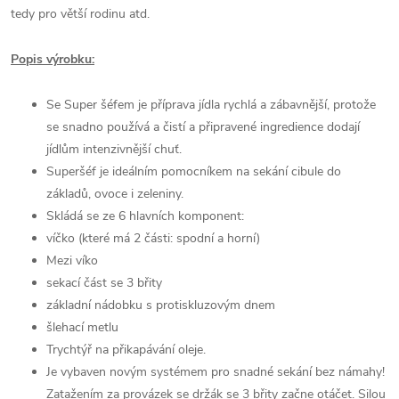
tedy pro větší rodinu atd.
Popis výrobku:
Se Super šéfem je příprava jídla rychlá a zábavnější, protože
se snadno používá a čistí a připravené ingredience dodají
jídlům intenzivnější chuť.
Superšéf je ideálním pomocníkem na sekání cibule do
základů, ovoce i zeleniny.
Skládá se ze 6 hlavních komponent:
víčko (které má 2 části: spodní a horní)
Mezi víko
sekací část se 3 břity
základní nádobku s protiskluzovým dnem
šlehací metlu
Trychtýř na přikapávání oleje.
Je vybaven novým systémem pro snadné sekání bez námahy!
Zatažením za provázek se držák se 3 břity začne otáčet. Silou