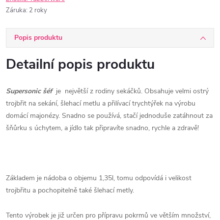
Záruka
:
2 roky
Popis produktu
Detailní popis produktu
Supersonic šéf
je největší z rodiny sekáčků. Obsahuje velmi ostrý
trojbřit na sekání, šlehací metlu a přilívací trychtýřek na výrobu
domácí majonézy. Snadno se používá, stačí jednoduše zatáhnout za
šňůrku s úchytem, a jídlo tak připravíte snadno, rychle a zdravě!
Základem je nádoba o objemu 1,35l, tomu odpovídá i velikost
trojbřitu a pochopitelně také šlehací metly.
Tento výrobek je již určen pro přípravu pokrmů ve větším množství,