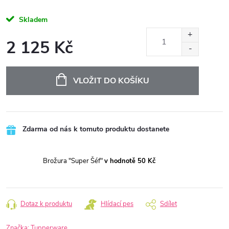
Skladem
2 125 Kč
Měrná
cena:
VLOŽIT DO KOŠÍKU
Zdarma od nás k tomuto produktu dostanete
Brožura "Super Šéf"
v hodnotě 50 Kč
Dotaz k produktu
Hlídací pes
Sdílet
Značka:
Tupperware