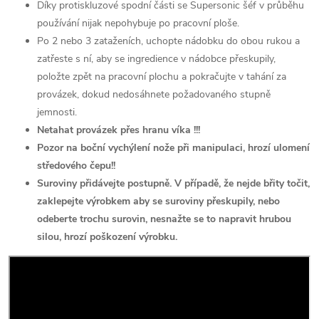
Díky protiskluzové spodní části se Supersonic šéf v průběhu
používání nijak nepohybuje po pracovní ploše.
Po 2 nebo 3 zataženích, uchopte nádobku do obou rukou a
zatřeste s ní, aby se ingredience v nádobce přeskupily,
položte zpět na pracovní plochu a pokračujte v tahání za
provázek, dokud nedosáhnete požadovaného stupně
jemnosti.
Netahat provázek přes hranu víka !!!
Pozor na boční vychýlení nože při manipulaci, hrozí ulomení
středového čepu!!
Suroviny přidávejte postupně. V případě, že nejde břity točit,
zaklepejte výrobkem aby se suroviny přeskupily, nebo
odeberte trochu surovin, nesnažte se to napravit hrubou
silou, hrozí poškození výrobku.