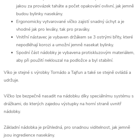
jakou za provázek taháte a počet opakování ovlivní, jak jemně
budou bylinky nasekány.
Ergonomicky vytvarované víčko zajistí snadný úchyt a je
vhodné jak pro leváky, tak pro praváky.
Vnitřní nástavec je vybaven držákem se 3 ostrými břity, které
nepodléhají korozi a umožní jemně nasekat bylinky.
Spodní část nádobky je vybavena protiskluzovým materiálem,
aby při použití neklouzal na podložce a byl stabilní.
Víko je stejné s výrobky Tornádo a Tajfun a také se stejně ovládá a
udržuje.
Víčko lze bezpečně nasadit na nádobku díky speciálnímu systému s
drážkami, do kterých zajedou výstupky na horní straně uvnitř
nádobky.
Základní nádobka je průhledná, pro snadnou viditelnost, jak jemně
jsou ingredience nasekány.