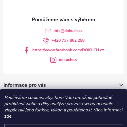
p
a
t
info
@
dokuch.cz
í
+420 737 882 258
https://www.facebook.com/DOKUCH.cz
dokuchcz/
Informace pro vás
Používáme cookies, abychom Vám umožnili pohodlné
DOKUCH.cz
prohlížení webu a díky analýze provozu webu neustále
zlepšovali jeho funkce, výkon a použitelnost.
Více informací
zde
.
Recepty