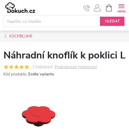
Přejít
NÁKUPNÍ
KOŠÍK
na
obsah
HLEDAT
KOCHBLUME
Náhradní knoflík k poklici L
Podrobnosti hodnocení
1 hodnocení
Kód produktu:
Zvolte variantu