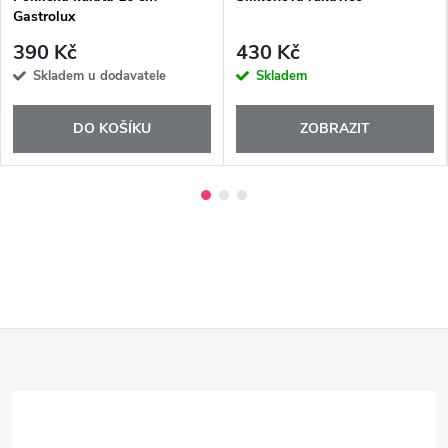
Gastrolux
390 Kč
430 Kč
Skladem u dodavatele
Skladem
DO KOŠÍKU
ZOBRAZIT
Z
á