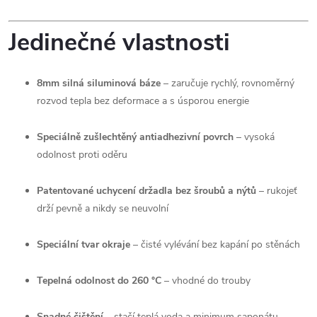
Jedinečné vlastnosti
8mm silná siluminová báze
– zaručuje rychlý, rovnoměrný
rozvod tepla bez deformace a s úsporou energie
Speciálně zušlechtěný antiadhezivní povrch
– vysoká
odolnost proti oděru
Patentované uchycení držadla bez šroubů a nýtů
– rukojeť
drží pevně a nikdy se neuvolní
Speciální tvar okraje
– čisté vylévání bez kapání po stěnách
Tepelná odolnost do 260 °C
– vhodné do trouby
Snadné čištění
– stačí teplá voda a minimum saponátu