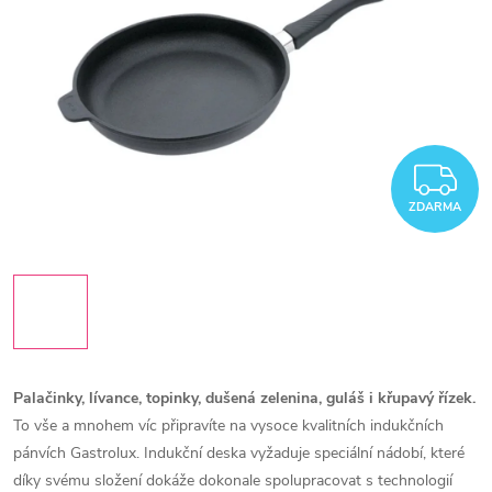
Z
ZDARMA
Palačinky, lívance, topinky, dušená zelenina, guláš i křupavý řízek.
To vše a mnohem víc připravíte na vysoce kvalitních indukčních
pánvích Gastrolux. Indukční deska vyžaduje speciální nádobí, které
díky svému složení dokáže dokonale spolupracovat s technologií