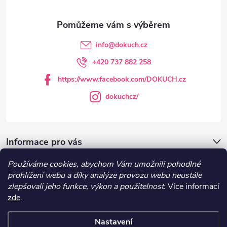
a
t
info
@
dokuch.cz
í
+420 737 882 258
https://www.facebook.com/DOKUCH.cz
dokuchcz/
Informace pro vás
Používáme cookies, abychom Vám umožnili pohodlné
DOKUCH.cz
prohlížení webu a díky analýze provozu webu neustále
zlepšovali jeho funkce, výkon a použitelnost.
Více informací
zde
.
Recepty
Nastavení