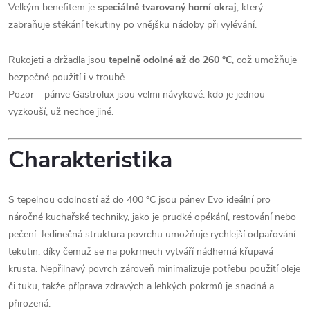
Velkým benefitem je
speciálně tvarovaný horní okraj
, který
zabraňuje stékání tekutiny po vnějšku nádoby při vylévání.
Rukojeti a držadla jsou
tepelně odolné až do 260 °C
, což umožňuje
bezpečné použití i v troubě.
Pozor – pánve Gastrolux jsou velmi návykové: kdo je jednou
vyzkouší, už nechce jiné.
Charakteristika
S tepelnou odolností až do 400 °C jsou pánev Evo ideální pro
náročné kuchařské techniky, jako je prudké opékání, restování nebo
pečení. Jedinečná struktura povrchu umožňuje rychlejší odpařování
tekutin, díky čemuž se na pokrmech vytváří nádherná křupavá
krusta. Nepřilnavý povrch zároveň minimalizuje potřebu použití oleje
či tuku, takže příprava zdravých a lehkých pokrmů je snadná a
přirozená.