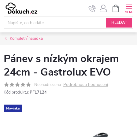
Přejít
NÁKUPNÍ
KOŠÍK
na
obsah
HLEDAT
Kompletní nabídka
Pánev s nízkým okrajem
24cm - Gastrolux EVO
Podrobnosti hodnocení
Neohodnoceno
Kód produktu:
PF17124
Novinka