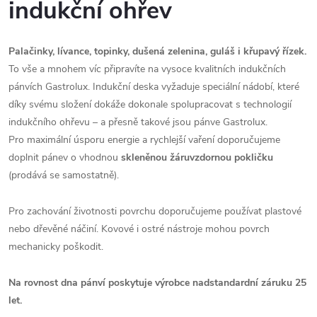
indukční ohřev
Palačinky, lívance, topinky, dušená zelenina, guláš i křupavý řízek.
To vše a mnohem víc připravíte na vysoce kvalitních indukčních
pánvích Gastrolux. Indukční deska vyžaduje speciální nádobí, které
díky svému složení dokáže dokonale spolupracovat s technologií
indukčního ohřevu – a přesně takové jsou pánve Gastrolux.
Pro maximální úsporu energie a rychlejší vaření doporučujeme
doplnit pánev o vhodnou
skleněnou žáruvzdornou pokličku
(prodává se samostatně).
Pro zachování životnosti povrchu doporučujeme používat plastové
nebo dřevěné náčiní. Kovové i ostré nástroje mohou povrch
mechanicky poškodit.
Na rovnost dna pánví poskytuje výrobce nadstandardní záruku 25
let.