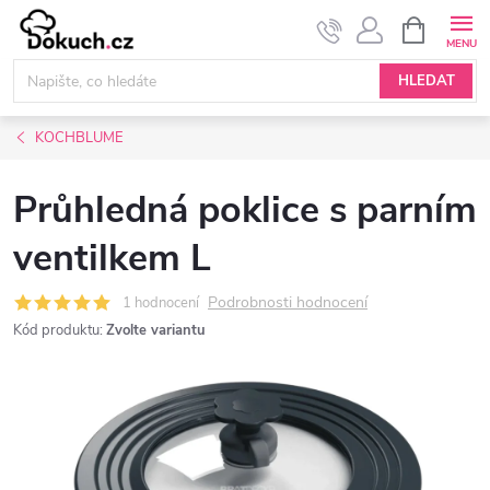
Přejít
NÁKUPNÍ
KOŠÍK
na
obsah
HLEDAT
KOCHBLUME
Průhledná poklice s parním
ventilkem L
Podrobnosti hodnocení
1 hodnocení
Kód produktu:
Zvolte variantu