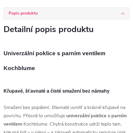
Popis produktu
Detailní popis produktu
Univerzální poklice s parním ventilem
Kochblume
Křupavé, šťavnaté a čisté smažení bez námahy
Smažení bez popálení, šťavnaté uvnitř a krásně křupavé na
povrchu. Přesně to umožňuje
univerzální poklice s parním
ventilem
Kochblume. Chytrá konstrukce udrží teplo tam,
kde má být – v pánvi – a zároveň automaticky reguluje únik