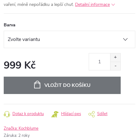
vaření, méně nepořádku a lepší chuť.
Detailní informace
Barva
999 Kč
Měrná
cena:
VLOŽIT DO KOŠÍKU
Dotaz k produktu
Hlídací pes
Sdílet
Značka:
Kochblume
Záruka
:
2 roky