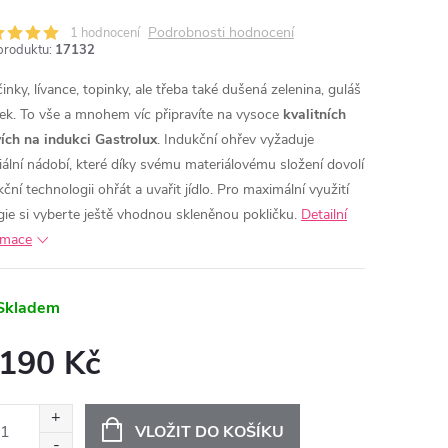
Podrobnosti hodnocení
1 hodnocení
produktu:
17132
MA
inky, lívance, topinky, ale třeba také dušená zelenina, guláš
ízek. To vše a mnohem víc připravíte na vysoce
kvalitních
ích na indukci Gastrolux
. Indukční ohřev vyžaduje
ální
nádobí, které díky svému materiálovému složení dovolí
ční technologii ohřát a uvařit jídlo. Pro maximální využití
gie si vyberte ještě vhodnou
skleněnou pokličku.
Detailní
rmace
Skladem
 190 Kč
ná
:
VLOŽIT DO KOŠÍKU