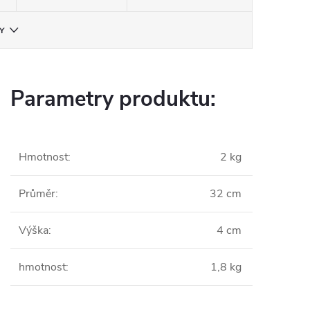
Y
Parametry produktu:
Hmotnost
:
2 kg
Průměr
:
32 cm
Výška
:
4 cm
hmotnost
:
1,8 kg