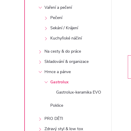
t
Vaření a pečení
r
Pečení
Sekání / Krájení
a
Kuchyňské náčiní
n
Na cesty & do práce
n
Skladování & organizace
Hrnce a pánve
í
Gastrolux
p
Gastrolux-keramika EVO
a
Poklice
PRO DĚTI
n
Zdravý styl & low tox