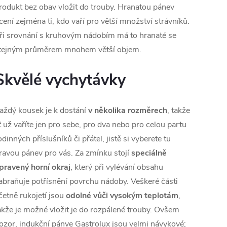
rodukt bez obav vložit do trouby. Hranatou pánev
cení zejména ti, kdo vaří pro větší množství strávníků.
ři srovnání s kruhovým nádobím má to hranaté se
tejným průměrem mnohem větší objem.
Skvělé vychytávky
aždý kousek je k dostání
v několika rozměrech
, takže
ť už vaříte jen pro sebe, pro dva nebo pro celou partu
odinných příslušníků či přátel, jistě si vyberete tu
ravou pánev pro vás. Za zmínku stojí
speciálně
pravený horní okraj
, který při vylévání obsahu
abraňuje potřísnění povrchu nádoby. Veškeré části
četně rukojetí jsou
odolné vůči vysokým teplotám
,
akže je možné vložit je do rozpálené trouby. Ovšem
ozor, indukční pánve Gastrolux jsou velmi návykové;