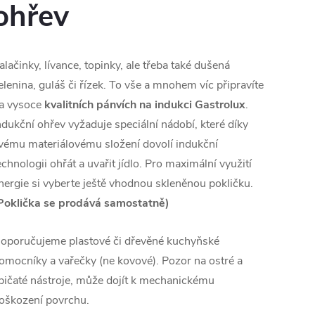
ohřev
alačinky, lívance, topinky, ale třeba také dušená
elenina, guláš či řízek. To vše a mnohem víc připravíte
a vysoce
kvalitních pánvích na indukci Gastrolux
.
ndukční ohřev vyžaduje speciální
nádobí, které díky
vému materiálovému složení dovolí indukční
echnologii ohřát a uvařit jídlo. Pro maximální využití
nergie si vyberte ještě vhodnou
skleněnou pokličku.
Poklička se prodává samostatně)
oporučujeme plastové či dřevěné kuchyňské
omocníky a vařečky (ne kovové). Pozor na ostré a
pičaté nástroje, může dojít k mechanickému
oškození povrchu.