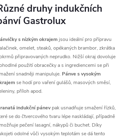
Různé druhy indukčních
pánví Gastrolux
ánvičky s nízkým okrajem
jsou ideální pro přípravu
alačinek, omelet, steaků, opékaných brambor, zkrátka
okrmů připravovaných neprudko. Nižší okraj dovoluje
ohodlné použití obracečky a s ingrediencemi se při
mažení snadněji manipuluje.
Pánve s vysokým
krajem
se hodí pro vaření gulášů, masových směsí,
eleniny, příloh apod.
ranatá indukční pánev
pak usnadňuje smažení řízků,
teré se do čtvercového tvaru lépe naskládají, případně
možňuje pečení lasagní, nákypů či buchet. Díky
ukojeti odolné vůči vysokým teplotám se dá tento