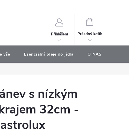
e objednávka
NÁKUPNÍ
KOŠÍK
Prázdný košík
Přihlášení
e vše
Esenciální oleje do jídla
O NÁS
Najdet
ánev s nízkým
krajem 32cm -
astrolux