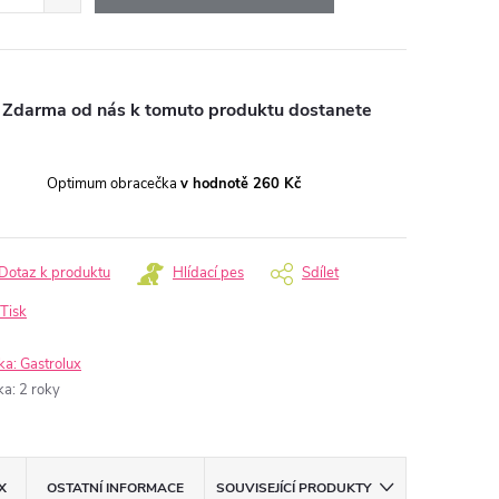
Zdarma od nás k tomuto produktu dostanete
Optimum obracečka
v hodnotě 260 Kč
Dotaz k produktu
Hlídací pes
Sdílet
Tisk
ka:
Gastrolux
ka
:
2 roky
X
OSTATNÍ INFORMACE
SOUVISEJÍCÍ PRODUKTY