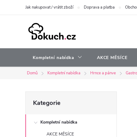
Přejít
Jak nakupovat / vrátit zboží
Doprava a platba
Obcho
na
obsah
Kompletní nabídka
AKCE MĚSÍCE
Domů
Kompletní nabídka
Hrnce a pánve
Gastro
P
Přeskočit
Kategorie
kategorie
o
Kompletní nabídka
s
AKCE MĚSÍCE