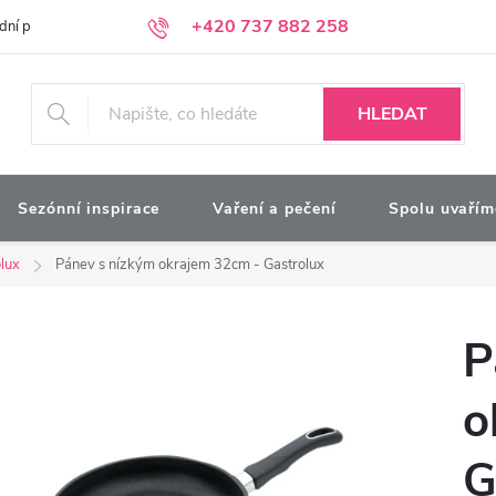
+420 737 882 258
dní podmínky
Podmínky ochrany osobních údajů
Kontakty
Moj
HLEDAT
Sezónní inspirace
Vaření a pečení
Spolu uvařím
lux
Pánev s nízkým okrajem 32cm - Gastrolux
P
o
G