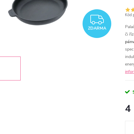
Kód 
ZDAR
Palač
ZDARMA
či ř
pánv
speci
induk
ener
info
4
Měr
cena