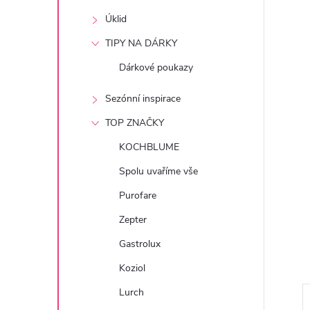
e
Úklid
l
TIPY NA DÁRKY
Dárkové poukazy
Sezónní inspirace
TOP ZNAČKY
KOCHBLUME
Spolu uvaříme vše
Purofare
Zepter
Gastrolux
Koziol
Lurch