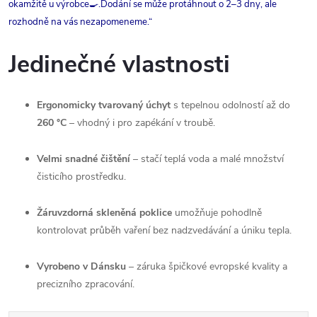
okamžitě u výrobce🍳.Dodání se může protáhnout o 2–3 dny, ale
rozhodně na vás nezapomeneme.“
Jedinečné vlastnosti
Ergonomicky tvarovaný úchyt
s tepelnou odolností až do
260 °C
– vhodný i pro zapékání v troubě.
Velmi snadné čištění
– stačí teplá voda a malé množství
čisticího prostředku.
Žáruvzdorná skleněná poklice
umožňuje pohodlně
kontrolovat průběh vaření bez nadzvedávání a úniku tepla.
Vyrobeno v Dánsku
– záruka špičkové evropské kvality a
precizního zpracování.