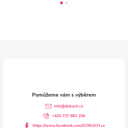
Z
á
p
a
t
info
@
dokuch.cz
í
+420 737 882 258
https://www.facebook.com/DOKUCH.cz