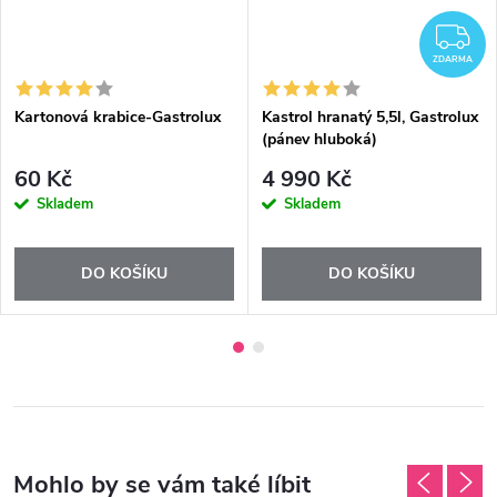
DARMA
Z
ZDARMA
Kartonová krabice-Gastrolux
Kastrol hranatý 5,5l, Gastrolux
(pánev hluboká)
60 Kč
4 990 Kč
Skladem
Skladem
DO KOŠÍKU
DO KOŠÍKU