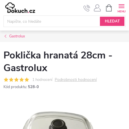
Přejít
NÁKUPNÍ
KOŠÍK
na
obsah
HLEDAT
Gastrolux
Poklička hranatá 28cm -
Gastrolux
Podrobnosti hodnocení
1 hodnocení
Kód produktu:
528-0