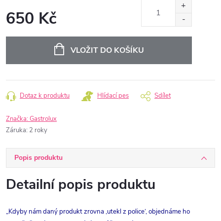
650 Kč
Měrná
cena:
VLOŽIT DO KOŠÍKU
Dotaz k produktu
Hlídací pes
Sdílet
Značka:
Gastrolux
Záruka
:
2 roky
Popis produktu
Detailní popis produktu
„Kdyby nám daný produkt zrovna ‚utekl z police‘, objednáme ho