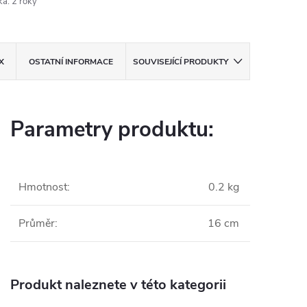
ka
:
2 roky
X
OSTATNÍ INFORMACE
SOUVISEJÍCÍ PRODUKTY
Parametry produktu:
Hmotnost
:
0.2 kg
Průměr
:
16 cm
Produkt naleznete v této kategorii