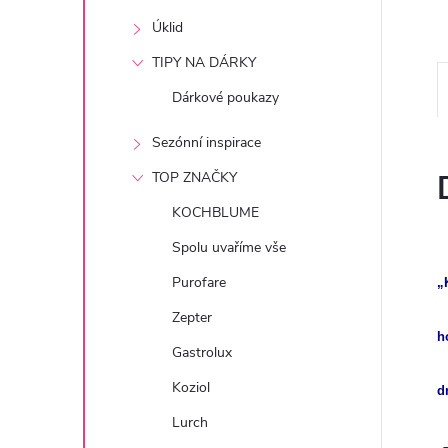
e
Úklid
l
TIPY NA DÁRKY
Dárkové poukazy
Sezónní inspirace
TOP ZNAČKY
KOCHBLUME
Spolu uvaříme vše
Purofare
„
Zepter
h
Gastrolux
Koziol
d
Lurch