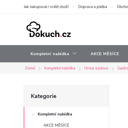
Přejít
Jak nakupovat / vrátit zboží
Doprava a platba
Obcho
na
obsah
Kompletní nabídka
AKCE MĚSÍCE
Domů
Kompletní nabídka
Hrnce a pánve
Gastro
P
Přeskočit
Kategorie
kategorie
o
Kompletní nabídka
s
AKCE MĚSÍCE