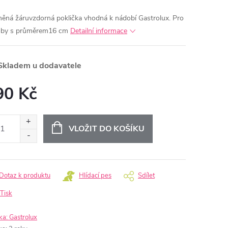
něná žáruvzdorná poklička vhodná k nádobí Gastrolux.
Pro
by s průměrem16 cm
Detailní informace
kladem u dodavatele
90 Kč
ná
:
VLOŽIT DO KOŠÍKU
Dotaz k produktu
Hlídací pes
Sdílet
Tisk
ka:
Gastrolux