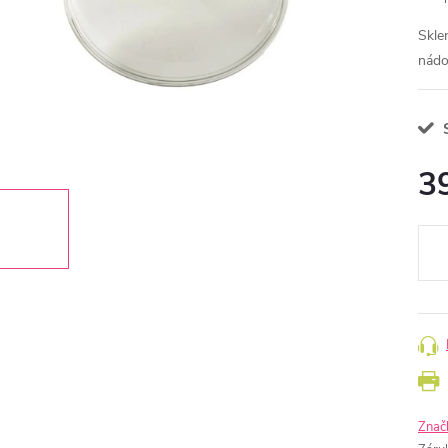
Skle
nádo
S
3
Měr
cena
Znač