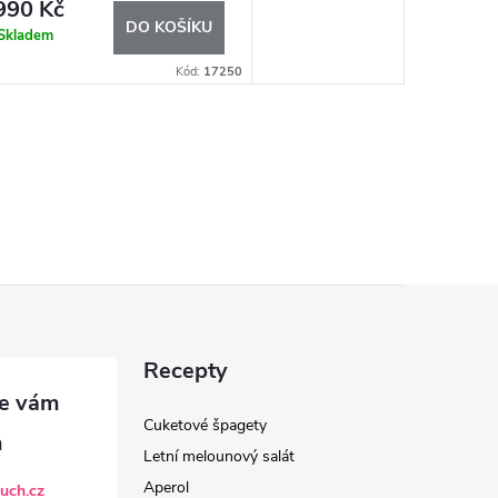
990 Kč
DO KOŠÍKU
Skladem
Kód:
17250
Recepty
Cuketové špagety
Letní melounový salát
Aperol
uch.cz