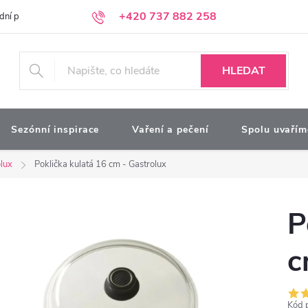
+420 737 882 258
dní podmínky
Podmínky ochrany osobních údajů
Kontakty
Moj
HLEDAT
Sezónní inspirace
Vaření a pečení
Spolu uvařím
lux
Poklička kulatá 16 cm - Gastrolux
P
c
Kód 