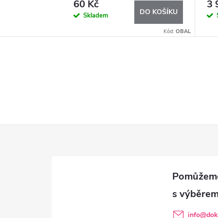
60 Kč
3 
DO KOŠÍKU
Skladem
Kód:
OBAL
info
@
dok