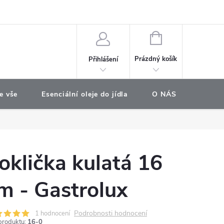
e objednávka
NÁKUPNÍ
KOŠÍK
Prázdný košík
Přihlášení
e vše
Esenciální oleje do jídla
O NÁS
Najdet
oklička kulatá 16
m - Gastrolux
Podrobnosti hodnocení
1 hodnocení
produktu:
16-0