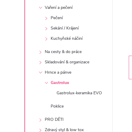
t
Vaření a pečení
r
Pečení
Sekání / Krájení
a
Kuchyňské náčiní
n
Na cesty & do práce
n
Skladování & organizace
Hrnce a pánve
í
Gastrolux
p
Gastrolux-keramika EVO
a
Poklice
PRO DĚTI
n
Zdravý styl & low tox