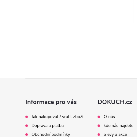
Z
á
Informace pro vás
DOKUCH.cz
p
Jak nakupovat / vrátit zboží
O nás
Doprava a platba
kde nás najdete
a
Obchodní podmínky
Slevy a akce