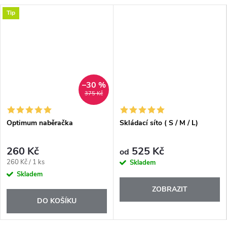
Tip
–30 %
375 Kč
Optimum naběračka
Skládací síto ( S / M / L)
260 Kč
525 Kč
od
Měrná
260 Kč / 1 ks
Skladem
cena:
Skladem
ZOBRAZIT
DO KOŠÍKU