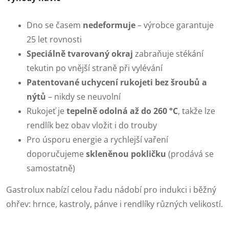
Dno se časem
nedeformuje
– výrobce garantuje
25 let rovnosti
Speciálně tvarovaný okraj
zabraňuje stékání
tekutin po vnější straně při vylévání
Patentované uchycení rukojeti bez šroubů a
nýtů
– nikdy se neuvolní
Rukojeť je
tepelně odolná až do 260 °C
, takže lze
rendlík bez obav vložit i do trouby
Pro úsporu energie a rychlejší vaření
doporučujeme
skleněnou pokličku
(prodává se
samostatně)
Gastrolux nabízí celou řadu nádobí pro indukci i běžný
ohřev: hrnce, kastroly, pánve i rendlíky různých velikostí.