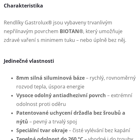
Charakteristika
Rendlíky Gastrolux® jsou vybaveny trvanlivým
nepřilnavým povrchem
BIOTAN®
, který umožňuje
zdravé vaření s minimem tuku – nebo úplně bez něj.
Jedinečné vlastnosti
8mm silná siluminová báze
– rychlý, rovnoměrný
rozvod tepla, úspora energie
Vysoce odolný antiadhezivní povrch
– extrémní
odolnost proti oděru
Patentované uchycení držadla bez šroubů a
nýtů
– pevný a trvalý spoj
Speciální tvar okraje
– čisté vylévání bez kapání
Tepelná odolnost do 260 °C
– vhodné i do trouby