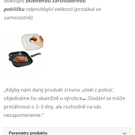
dokoupit
skleněnou žáruvzdornou
pokličku
odpovídající velikosti (prodává se
samostatně).
„Kdyby nám daný produkt zrovna ‚utekl z police‘,
objednáme ho okamžitě u výrobce🍳.Dodání se může
protáhnout o 2–3 dny, ale rozhodně na vás
nezapomeneme.“
Parametry produktu