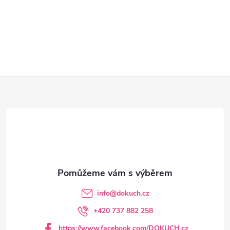
Z
á
p
a
t
info
@
dokuch.cz
í
+420 737 882 258
https://www.facebook.com/DOKUCH.cz