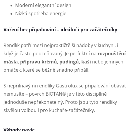
Moderní elegantní design
Nízká spotřeba energie
Vaření bez připalování – ideální i pro začátečníky
Rendlík patří mezi nejpraktičtější nádoby v kuchyni, i
když je často podceňovaný. Je perfektní na
rozpouštění
másla
,
přípravu krémů
,
pudingů
,
kaší
nebo jemných
omáček, které se běžně snadno připálí.
S nepřilnavými rendlíky Gastrolux se připalování obávat
nemusíte – povrch BIOTAN® je v této disciplíně
jednoduše nepřekonatelný. Proto jsou tyto rendlíky
skvělou volbou i pro kuchaře-začátečníky.
Výhody navíc