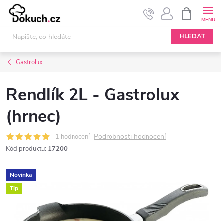
Přejít
NÁKUPNÍ
KOŠÍK
na
obsah
HLEDAT
Gastrolux
Rendlík 2L - Gastrolux
(hrnec)
Podrobnosti hodnocení
1 hodnocení
Kód produktu:
17200
Novinka
Tip