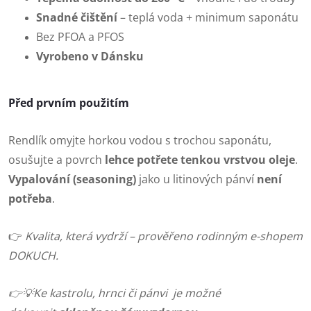
Snadné čištění
– teplá voda + minimum saponátu
Bez PFOA a PFOS
Vyrobeno v Dánsku
Před prvním použitím
Rendlík omyjte horkou vodou s trochou saponátu,
osušujte a povrch
lehce potřete tenkou vrstvou oleje
.
Vypalování (seasoning)
jako u litinových pánví
není
potřeba
.
👉
Kvalita, která vydrží – prověřeno rodinným e-shopem
DOKUCH.
👉💡Ke kastrolu, hrnci či pánvi je možné