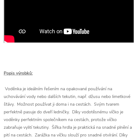
Popis výrobků:
Voděnka je ideálním řešením na opakované používání na
uchovávání vody nebo dalších tekutin, např. džusu nebo limetkové
šťávy. Možnost používat ji doma i na cestách. Svým tvarem
perfektně pasuje do dveří ledničky. Díky vodotěsnému víčko je
voděnky perfektním společníkem na cestách, protože víčko
zabraňuje vylití tekutiny. Šířka hrdla je praktická na snadné plnění a
pití na cestách. Zarážka na víčku slouží pro snadné otvírání. Díky