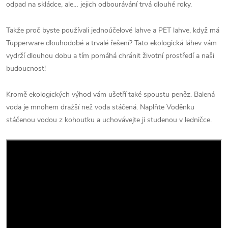
odpad na skládce, ale… jejich odbourávání trvá dlouhé roky.
Takže proč byste používali jednoúčelové lahve a PET lahve, když má
Tupperware dlouhodobé a trvalé řešení? Tato ekologická láhev vám
vydrží dlouhou dobu a tím pomáhá chránit životní prostředí a naši
budoucnost!
Kromě ekologických výhod vám ušetří také spoustu peněz. Balená
voda je mnohem dražší než voda stáčená. Naplňte Voděnku
stáčenou vodou z kohoutku a uchovávejte ji studenou v ledničce.