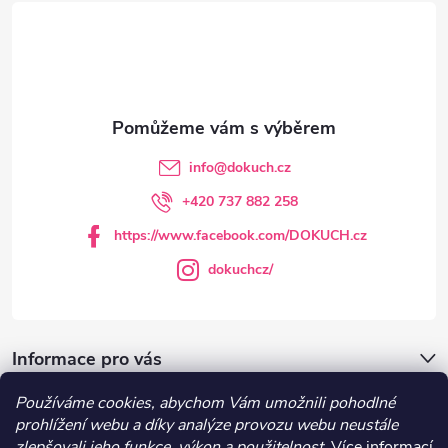
á
p
a
t
info
@
dokuch.cz
í
+420 737 882 258
https://www.facebook.com/DOKUCH.cz
dokuchcz/
Informace pro vás
Používáme cookies, abychom Vám umožnili pohodlné
DOKUCH.cz
prohlížení webu a díky analýze provozu webu neustále
zlepšovali jeho funkce, výkon a použitelnost.
Více informací