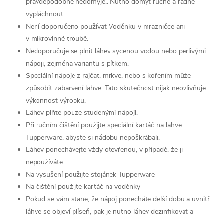
pravděpodobně nedomyje.. Nutno domýt ručně a řádně
vypláchnout.
Není doporučeno používat Voděnku v mrazničce ani
v mikrovlnné troubě.
Nedoporučuje se plnit láhev sycenou vodou nebo perlivými
nápoji, zejména variantu s pítkem.
Speciální nápoje z rajčat, mrkve, nebo s kořením může
způsobit zabarvení lahve. Tato skutečnost nijak neovlivňuje
výkonnost výrobku.
Láhev plňte pouze studenými nápoji.
Při ručním čištění použijte speciální kartáč na lahve
Tupperware, abyste si nádobu nepoškrábali.
Láhev ponechávejte vždy otevřenou, v případě, že ji
nepoužíváte.
Na vysušení použijte stojánek Tupperware
Na čištění použijte kartáč na voděnky
Pokud se vám stane, že nápoj ponecháte delší dobu a uvnitř
láhve se objeví plíseň, pak je nutno láhev dezinfikovat a