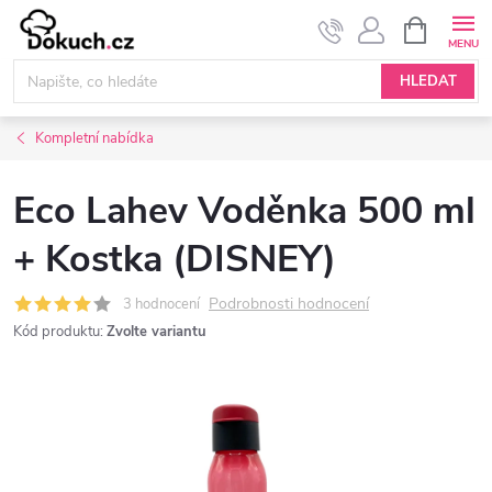
Přejít
NÁKUPNÍ
KOŠÍK
na
obsah
HLEDAT
Kompletní nabídka
Eco Lahev Voděnka 500 ml
+ Kostka (DISNEY)
Podrobnosti hodnocení
3 hodnocení
Kód produktu:
Zvolte variantu