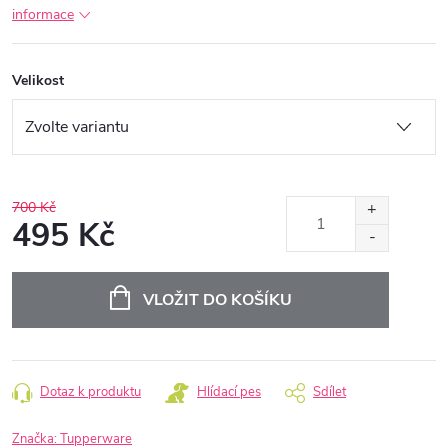
informace
Velikost
700 Kč
495 Kč
Měrná
cena:
VLOŽIT DO KOŠÍKU
Dotaz k produktu
Hlídací pes
Sdílet
Značka:
Tupperware