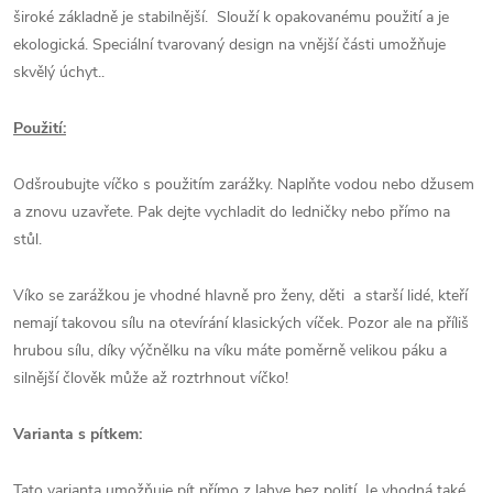
široké základně je stabilnější. Slouží k opakovanému použití a je
ekologická. Speciální tvarovaný design na vnější části umožňuje
skvělý úchyt..
Použití:
Odšroubujte víčko s použitím zarážky. Naplňte vodou nebo džusem
a znovu uzavřete. Pak dejte vychladit do ledničky nebo přímo na
stůl.
Víko se zarážkou je vhodné hlavně pro ženy, děti a starší lidé, kteří
nemají takovou sílu na otevírání klasických víček. Pozor ale na příliš
hrubou sílu, díky výčnělku na víku máte poměrně velikou páku a
silnější člověk může až roztrhnout víčko!
Varianta s pítkem:
Tato varianta umožňuje pít přímo z lahve bez polití. Je vhodná také