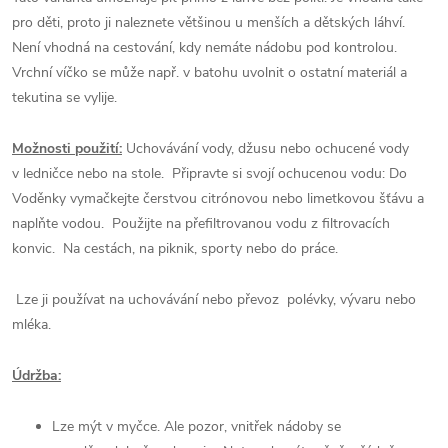
pro děti, proto ji naleznete většinou u menších a dětských láhví.
Není vhodná na cestování, kdy nemáte nádobu pod kontrolou.
Vrchní víčko se může např. v batohu uvolnit o ostatní materiál a
tekutina se vylije.
Možnosti použití:
Uchovávání vody, džusu nebo ochucené vody
v ledničce nebo na stole. Připravte si svojí ochucenou vodu: Do
Voděnky vymačkejte čerstvou citrónovou nebo limetkovou šťávu a
naplňte vodou. Použijte na přefiltrovanou vodu z filtrovacích
konvic. Na cestách, na piknik, sporty nebo do práce.
Lze ji používat na uchovávání nebo převoz polévky, vývaru nebo
mléka.
Údržba:
Lze mýt v myčce. Ale pozor, vnitřek nádoby se