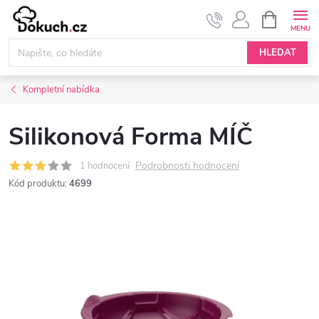
Přejít
NÁKUPNÍ
KOŠÍK
na
obsah
HLEDAT
Kompletní nabídka
Silikonová Forma MÍČ
Podrobnosti hodnocení
1 hodnocení
Kód produktu:
4699