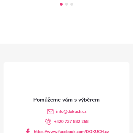
Z
á
p
a
t
info
@
dokuch.cz
í
+420 737 882 258
https://www.facebook.com/DOKUCH.cz