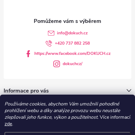
p
a
t
info
@
dokuch.cz
í
+420 737 882 258
https://www.facebook.com/DOKUCH.cz
dokuchcz/
Informace pro vás
Používáme cookies, abychom Vám umožnili pohodlné
DOKUCH.cz
prohlížení webu a díky analýze provozu webu neustále
zlepšovali jeho funkce, výkon a použitelnost.
Více informací
zde
.
Recepty