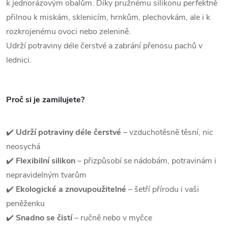
k jednorázovým obalům. Díky pružnému silikonu perfektně
přilnou k miskám, sklenicím, hrnkům, plechovkám, ale i k
rozkrojenému ovoci nebo zelenině.
Udrží potraviny déle čerstvé a zabrání přenosu pachů v
lednici.
Proč si je zamilujete?
✔️
Udrží potraviny déle čerstvé
– vzduchotěsně těsní, nic
neosychá
✔️
Flexibilní silikon
– přizpůsobí se nádobám, potravinám i
nepravidelným tvarům
✔️
Ekologické a znovupoužitelné
– šetří přírodu i vaši
peněženku
✔️
Snadno se čistí
– ručně nebo v myčce