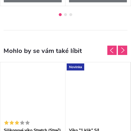
Novinka
Silikonové víko Stretch (Streč)
Víko "1 klik" S/L