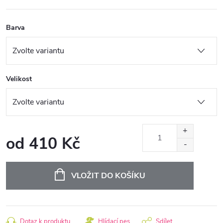
Barva
Velikost
od
410 Kč
Měrná
cena:
VLOŽIT DO KOŠÍKU
Dotaz k produktu
Hlídací pes
Sdílet