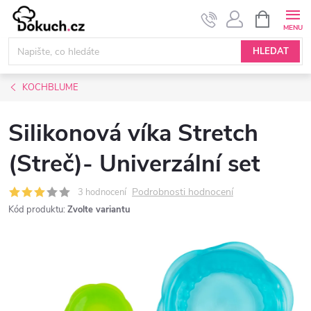
Přejít
NÁKUPNÍ
KOŠÍK
na
obsah
HLEDAT
KOCHBLUME
Silikonová víka Stretch
(Streč)- Univerzální set
Podrobnosti hodnocení
3 hodnocení
Kód produktu:
Zvolte variantu