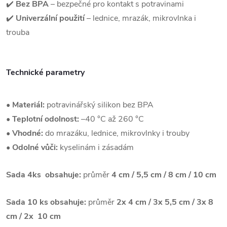
✔️
Bez BPA
– bezpečné pro kontakt s potravinami
✔️
Univerzální použití
– lednice, mrazák, mikrovlnka i
trouba
Technické parametry
•
Materiál:
potravinářský silikon bez BPA
•
Teplotní odolnost:
–40 °C až 260 °C
•
Vhodné:
do mrazáku, lednice, mikrovlnky i trouby
•
Odolné vůči:
kyselinám i zásadám
Sada 4ks obsahuje:
průměr
4 cm / 5,5 cm / 8 cm / 10 cm
Sada 10 ks obsahuje:
průměr
2x 4 cm / 3x 5,5 cm / 3x 8
cm / 2x 10 cm