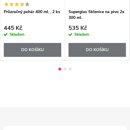
Průzračný pohár 400 ml. , 2 ks
Superglas Sklenice na pivo 2x
300 ml.
445 Kč
535 Kč
Skladem
Skladem
DO KOŠÍKU
DO KOŠÍKU
Z
á