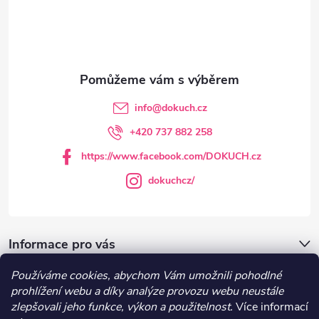
p
a
t
info
@
dokuch.cz
í
+420 737 882 258
https://www.facebook.com/DOKUCH.cz
dokuchcz/
Informace pro vás
Používáme cookies, abychom Vám umožnili pohodlné
DOKUCH.cz
prohlížení webu a díky analýze provozu webu neustále
zlepšovali jeho funkce, výkon a použitelnost.
Více informací