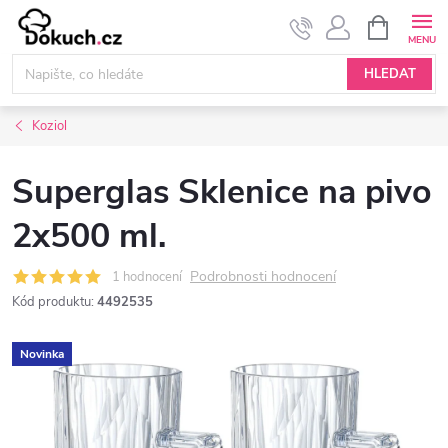
Přejít
NÁKUPNÍ
KOŠÍK
na
obsah
HLEDAT
Koziol
Superglas Sklenice na pivo
2x500 ml.
Podrobnosti hodnocení
1 hodnocení
Kód produktu:
4492535
Novinka