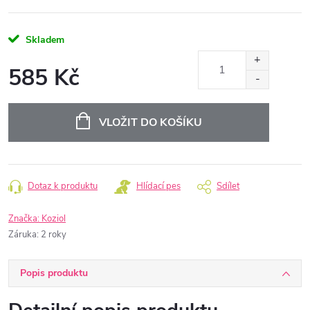
Skladem
585 Kč
Měrná
cena:
VLOŽIT DO KOŠÍKU
Dotaz k produktu
Hlídací pes
Sdílet
Značka:
Koziol
Záruka
:
2 roky
Popis produktu