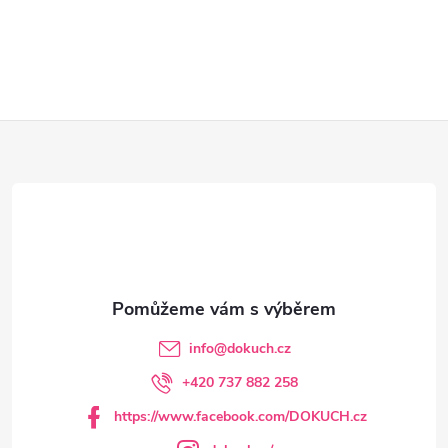
Z
á
p
a
t
info
@
dokuch.cz
í
+420 737 882 258
https://www.facebook.com/DOKUCH.cz