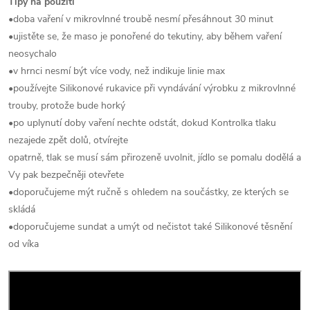
Tipy na použití
•doba vaření v mikrovlnné troubě nesmí přesáhnout 30 minut
•ujistěte se, že maso je ponořené do tekutiny, aby během vaření
neosychalo
•v hrnci nesmí být více vody, než indikuje linie max
•používejte Silikonové rukavice při vyndávání výrobku z mikrovlnné
trouby, protože bude horký
•po uplynutí doby vaření nechte odstát, dokud Kontrolka tlaku
nezajede zpět dolů, otvírejte
opatrně, tlak se musí sám přirozeně uvolnit, jídlo se pomalu dodělá a
Vy pak bezpečněji otevřete
•doporučujeme mýt ručně s ohledem na součástky, ze kterých se
skládá
•doporučujeme sundat a umýt od nečistot také Silikonové těsnění
od víka