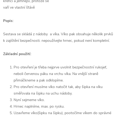
křehčí a jemnější, protože se
vaří ve vlastní šťávě
Popis:
Sestava se skládá z nádoby a víka. Víko pak obsahuje několik prvků
k zajištění bezpečnosti. nepoužívejte hrnec, pokud není kompletní.
Základní použití:
Pro otevření je třeba nejprve uvolnit bezpečnostní rukojeť,
neboli červenou páku na vrchu víka. Na vnější straně
přimáčkneme a pak odklopíme.
Pro otevření musíme víko natočit tak, aby šipka na víku
směřovala na šipku na uchu nádoby.
Nyní sejmeme víko.
Hrnec naplníme, max. po rysku.
Uzavřeme víko(šipku na šipku), pootočíme víkem do správné