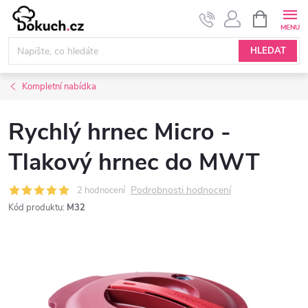
Přejít
NÁKUPNÍ
KOŠÍK
na
obsah
HLEDAT
Kompletní nabídka
Rychlý hrnec Micro -
Tlakový hrnec do MWT
Podrobnosti hodnocení
2 hodnocení
Kód produktu:
M32