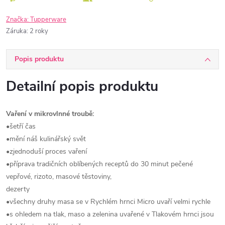
Značka:
Tupperware
Záruka
:
2 roky
Popis produktu
Detailní popis produktu
Vaření v mikrovlnné troubě:
•šetří čas
•mění náš kulinářský svět
•zjednoduší proces vaření
•příprava tradičních oblíbených receptů do 30 minut pečené
vepřové, rizoto, masové těstoviny,
dezerty
•všechny druhy masa se v Rychlém hrnci Micro uvaří velmi rychle
•s ohledem na tlak, maso a zelenina uvařené v Tlakovém hrnci jsou