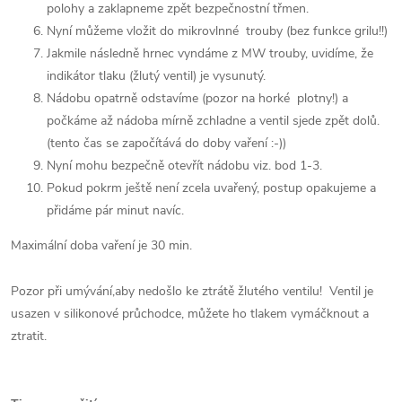
polohy a zaklapneme zpět bezpečnostní třmen.
Nyní můžeme vložit do mikrovlnné trouby (bez funkce grilu!!)
Jakmile následně hrnec vyndáme z MW trouby, uvidíme, že
indikátor tlaku (žlutý ventil) je vysunutý.
Nádobu opatrně odstavíme (pozor na horké plotny!) a
počkáme až nádoba mírně zchladne a ventil sjede zpět dolů.
(tento čas se započítává do doby vaření :-))
Nyní mohu bezpečně otevřít nádobu viz. bod 1-3.
Pokud pokrm ještě není zcela uvařený, postup opakujeme a
přidáme pár minut navíc.
Maximální doba vaření je 30 min.
Pozor při umývání,aby nedošlo ke ztrátě žlutého ventilu! Ventil je
usazen v silikonové průchodce, můžete ho tlakem vymáčknout a
ztratit.