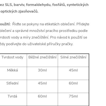
ez SLS, barviv, formaldehydu, fosfátů, syntetických
 optických zjasňovačů.
oužití:
Řiďte se pokyny na etiketách oblečení. Přidejte
blečení a správné množství pracího prostředku podle
vrdosti vody a míry znečištění. Pro návod k použití se
ždy podívejte do uživatelské příručky pračky.
Tvrdost vody
Běžné znečištění
Silné znečištění
Měkká
30ml
45ml
Střední
45ml
60ml
Tvrdá
60ml
75ml