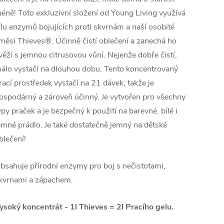
éně! Toto exkluzivní složení od Young Living využívá
ílu enzymů bojujících proti skvrnám a naší osobité
měsi Thieves®. Účinně čistí oblečení a zanechá ho
věží s jemnou citrusovou vůní. Nejenže dobře čistí,
álo vystačí na dlouhou dobu. Tento koncentrovaný
rací prostředek vystačí na 21 dávek, takže je
ospodárný a zároveň účinný. Je vytvořen pro všechny
ypy praček a je bezpečný k použití na barevné, bílé i
emné prádlo. Je také dostatečně jemný na dětské
blečení!
bsahuje přírodní enzymy pro boj s nečistotami,
kvrnami a zápachem.
ysoký koncentrát - 1l Thieves = 2l Pracího gelu.