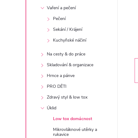
t
Vaření a pečení
r
Pečení
Sekání / Krájení
a
Kuchyňské náčiní
n
Na cesty & do práce
n
Skladování & organizace
Hrnce a pánve
í
PRO DĚTI
p
Zdravý styl & low tox
Úklid
a
Low tox domácnost
n
Mikrovláknové utěrky a
rukavice