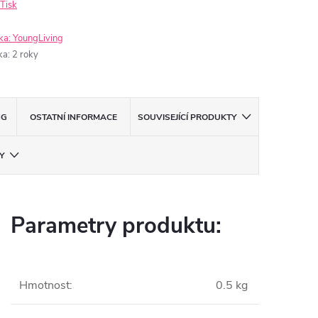
Tisk
ka:
YoungLiving
ka
:
2 roky
NG
OSTATNÍ INFORMACE
SOUVISEJÍCÍ PRODUKTY
Y
Parametry produktu:
Hmotnost
:
0.5 kg