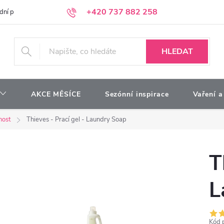
+420 737 882 258
dní podmínky
Podmínky ochrany osobních údajů
Kontakty
Moj
HLEDAT
AKCE MĚSÍCE
Sezónní inspirace
Vaření a
nost
Thieves - Prací gel - Laundry Soap
T
L
Kód 