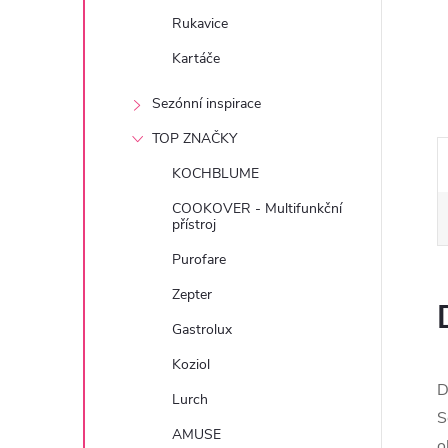
e
Rukavice
Kartáče
l
Sezónní inspirace
TOP ZNAČKY
KOCHBLUME
COOKOVER - Multifunkční
přístroj
Purofare
Zepter
Gastrolux
Koziol
D
Lurch
S
AMUSE
o