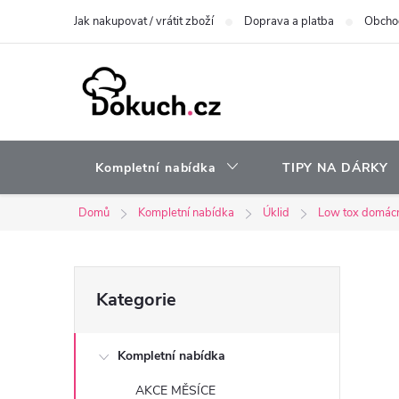
Přejít
Jak nakupovat / vrátit zboží
Doprava a platba
Obcho
na
obsah
Kompletní nabídka
TIPY NA DÁRKY
Domů
Kompletní nabídka
Úklid
Low tox domác
P
Přeskočit
Kategorie
kategorie
o
Kompletní nabídka
s
AKCE MĚSÍCE