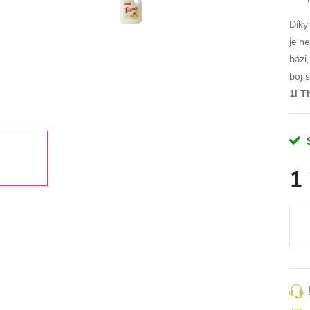
Díky
je n
bázi
boj 
1l T
1
Měr
cena