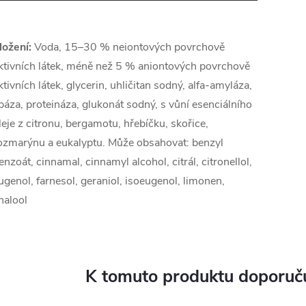
ložení:
Voda, 15–30 % neiontových povrchově
ktivních látek, méně než 5 % aniontových povrchově
ktivních látek, glycerin, uhličitan sodný, alfa-amyláza,
ipáza, proteináza, glukonát sodný, s vůní esenciálního
leje z citronu, bergamotu, hřebíčku, skořice,
ozmarýnu a eukalyptu. Může obsahovat: benzyl
enzoát, cinnamal, cinnamyl alcohol, citrál, citronellol,
ugenol, farnesol, geraniol, isoeugenol, limonen,
inalool
K tomuto produktu doporuču