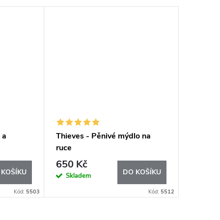
 a
Thieves - Pěnivé mýdlo na
Thieves
ruce
nádobí
650 Kč
637 K
 KOŠÍKU
DO KOŠÍKU
Skladem
Sklad
Kód:
5503
Kód:
5512