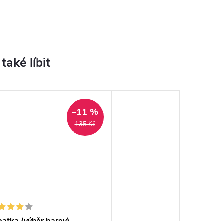
–11 %
135 Kč
atka (výběr barev)