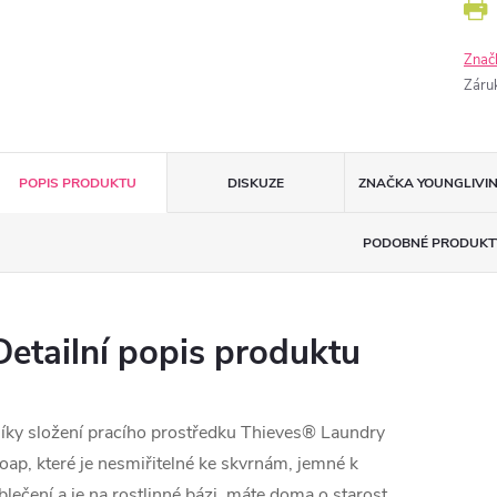
Znač
Záru
POPIS PRODUKTU
DISKUZE
ZNAČKA
YOUNGLIVI
PODOBNÉ PRODUKT
Detailní popis produktu
íky složení pracího prostředku Thieves® Laundry
oap, které je nesmiřitelné ke skvrnám, jemné k
blečení a je na rostlinné bázi, máte doma o starost