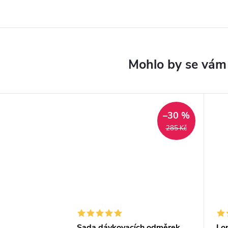
–30 %
285 Kč
Sada dávkovacích odměrek
Lop