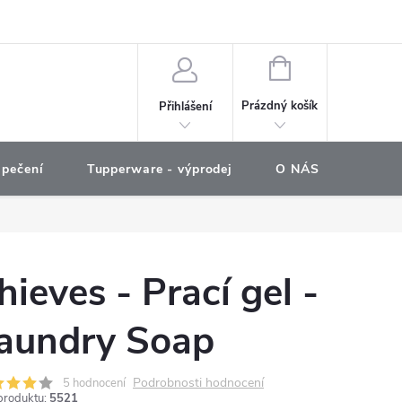
e objednávka
NÁKUPNÍ
KOŠÍK
Prázdný košík
Přihlášení
 pečení
Tupperware - výprodej
O NÁS
COOKO
hieves - Prací gel -
aundry Soap
Podrobnosti hodnocení
5 hodnocení
produktu:
5521