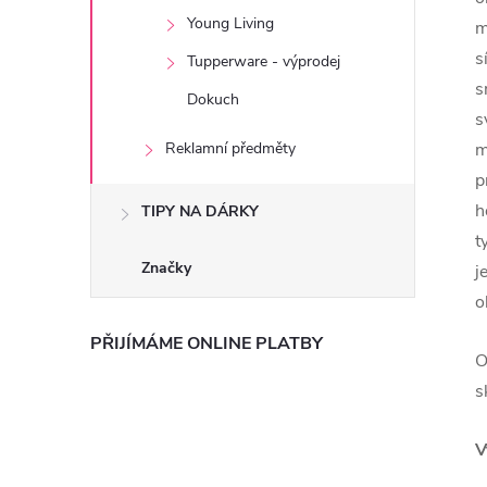
Young Living
m
s
Tupperware - výprodej
s
Dokuch
s
Reklamní předměty
m
p
h
TIPY NA DÁRKY
t
Značky
j
o
PŘIJÍMÁME ONLINE PLATBY
O
s
V