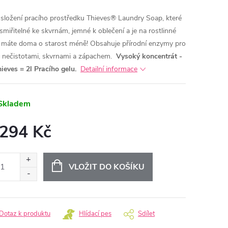
 složení pracího prostředku Thieves® Laundry Soap, které
esmiřitelné ke skvrnám, jemné k oblečení a je na rostlinné
, máte doma o starost méně!
Obsahuje přírodní enzymy pro
s nečistotami, skvrnami a zápachem.
Vysoký koncentrát -
hieves = 2l Pracího gelu.
Detailní informace
Skladem
 294 Kč
ná
:
VLOŽIT DO KOŠÍKU
Dotaz k produktu
Hlídací pes
Sdílet