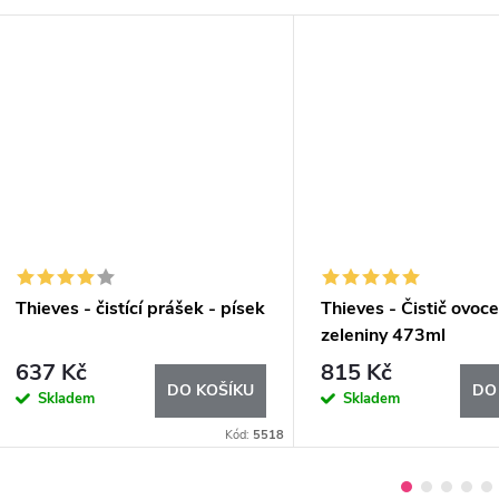
Thieves - čistící prášek - písek
Thieves - Čistič ovoce
zeleniny 473ml
637 Kč
815 Kč
DO KOŠÍKU
DO
Skladem
Skladem
Kód:
5518