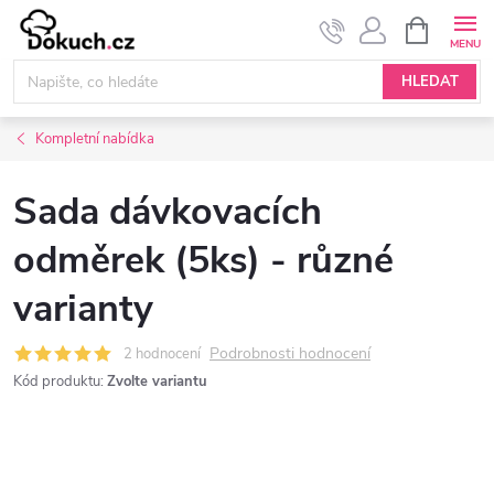
Přejít
NÁKUPNÍ
KOŠÍK
na
obsah
HLEDAT
Kompletní nabídka
Sada dávkovacích
odměrek (5ks) - různé
varianty
Podrobnosti hodnocení
2 hodnocení
Kód produktu:
Zvolte variantu